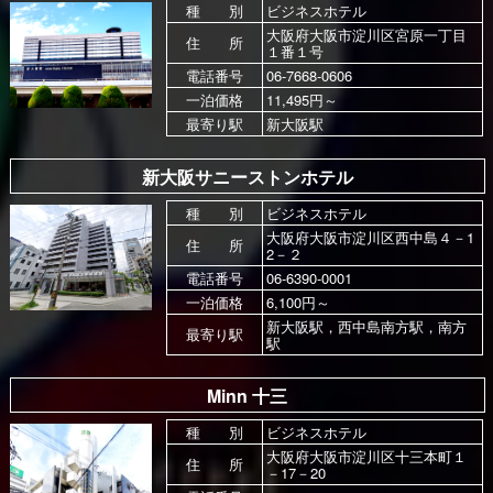
種 別
ビジネスホテル
大阪府大阪市淀川区宮原一丁目
住 所
１番１号
電話番号
06-7668-0606
一泊価格
11,495円～
最寄り駅
新大阪駅
新大阪サニーストンホテル
種 別
ビジネスホテル
大阪府大阪市淀川区西中島４－1
住 所
2－２
電話番号
06-6390-0001
一泊価格
6,100円～
新大阪駅，西中島南方駅，南方
最寄り駅
駅
Minn 十三
種 別
ビジネスホテル
大阪府大阪市淀川区十三本町１
住 所
－17－20