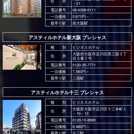
住 所
－21
電話番号
06-6398-6111
一泊価格
5,670円～
最寄り駅
新大阪駅
アスティルホテル新大阪 プレシャス
種 別
ビジネスホテル
大阪府大阪市淀川区西三国３丁
住 所
目３番７号
電話番号
0120-35-7771
一泊価格
7,560円～
最寄り駅
三国駅
アスティルホテル十三 プレシャス
種 別
ビジネスホテル
大阪府大阪市淀川区十三本町１
住 所
－10－13
電話番号
0120-15-8880
一泊価格
9,980円～
最寄り駅
十三駅