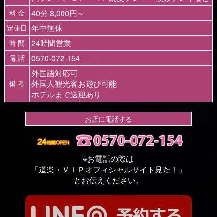
40分 8,000円～
料 金
年中無休
定休日
24時間営業
時 間
0570-072-154
電 話
外国語対応可
外国人観光客お遊び可能
備 考
ホテルまで送迎あり
お店に電話する
※お電話の際は
「道楽・ＶＩＰオフィシャルサイト見た！」
とお伝えください。