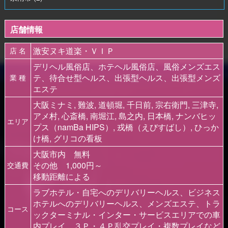
店舗情報
激安ヌキ道楽・ＶＩＰ
店 名
デリヘル風俗店、ホテヘル風俗店、風俗メンズエス
テ、待合せ型ヘルス、出張型ヘルス、出張型メンズ
業 種
エステ
大阪ミナミ, 難波, 道頓堀, 千日前, 宗右衛門, 三津寺,
アメ村, 心斎橋, 南堀江, 島之内, 日本橋, ナンバヒッ
エリア
プス（namBa HIPS）, 戎橋（えびすばし）, ひっか
け橋, グリコの看板
大阪市内 無料
その他 1,000円～
交通費
移動距離による
ラブホテル・自宅へのデリバリーヘルス、ビジネス
ホテルへのデリバリーヘルス、メンズエステ、トラ
コース
ックターミナル・インター・サービスエリアでの車
内プレイ、３Ｐ・４Ｐ乱交プレイ・複数プレイなど