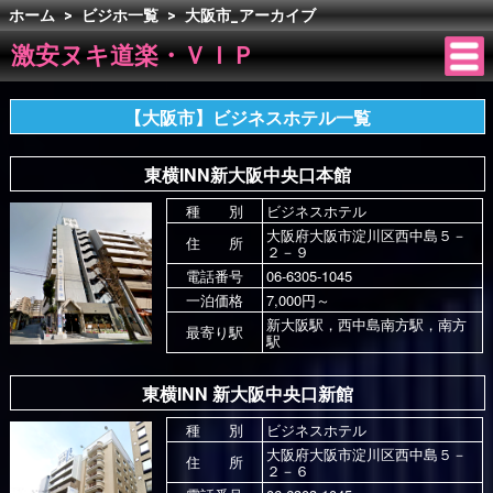
ホーム
>
ビジホ一覧
>
大阪市_アーカイブ
激安ヌキ道楽・ＶＩＰ
【大阪市】ビジネスホテル一覧
東横INN新大阪中央口本館
種 別
ビジネスホテル
大阪府大阪市淀川区西中島５－
住 所
２－９
電話番号
06-6305-1045
一泊価格
7,000円～
新大阪駅，西中島南方駅，南方
最寄り駅
駅
東横INN 新大阪中央口新館
種 別
ビジネスホテル
大阪府大阪市淀川区西中島５－
住 所
２－６