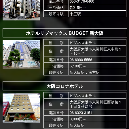
電話番号
050-3176-6460
一泊価格
7,215円～
最寄り駅
十三駅
ホテルリブマックス BUDGET 新大阪
種 別
ビジネスホテル
大阪府大阪市東淀川区東中島１
住 所
－15－７
電話番号
06-6990-5556
一泊価格
5,100円～
最寄り駅
新大阪駅，南方駅
大阪コロナホテル
種 別
ビジネスホテル
大阪府大阪市東淀川区西淡路１
住 所
丁目３番21号
電話番号
06-6323-3151
一泊価格
8,000円～
最寄り駅
新大阪駅