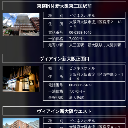
東横INN 新大阪東三国駅前
種 別
ビジネスホテル
大阪府大阪市淀川区宮原２－13
住 所
－４
電話番号
06-6398-1045
一泊価格
7,000円～
最寄り駅
東三国駅，新大阪駅，東淀川駅
ヴィアイン新大阪正面口
種 別
ビジネスホテル
大阪府大阪市淀川区西中島５－1
住 所
4－14
電話番号
06-6886-5489
一泊価格
7,070円～
最寄り駅
新大阪駅
ヴィアイン新大阪ウエスト
種 別
ビジネスホテル
大阪府大阪市淀川区宮原４－１