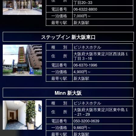
丁目20−33
電話番号
06-6322-8800
一泊価格
7,000円～
最寄り駅
新大阪駅
ステップイン 新大阪東口
種 別
ビジネスホテル
大阪府大阪市東淀川区西淡路１
住 所
丁目３−16
電話番号
06-6370-1996
一泊価格
4,900円～
最寄り駅
新大阪駅
Minn 新大阪
種 別
ビジネスホテル
大阪府大阪市東淀川区東中島１
住 所
－21－29
電話番号
050-3200-0639
一泊価格
9,660円～
最寄り駅
新大阪駅