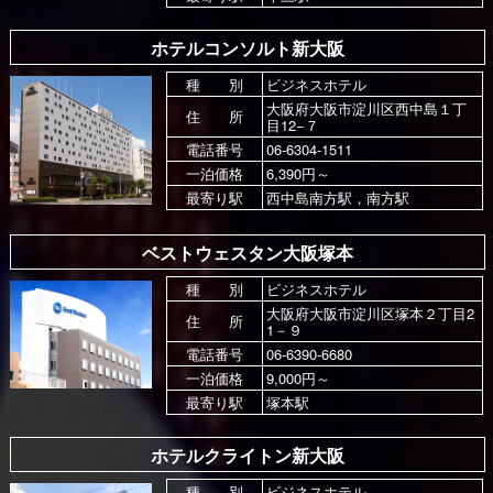
ホテルコンソルト新大阪
種 別
ビジネスホテル
大阪府大阪市淀川区西中島１丁
住 所
目12−７
電話番号
06-6304-1511
一泊価格
6,390円～
最寄り駅
西中島南方駅，南方駅
ベストウェスタン大阪塚本
種 別
ビジネスホテル
大阪府大阪市淀川区塚本２丁目2
住 所
1－９
電話番号
06-6390-6680
一泊価格
9,000円～
最寄り駅
塚本駅
ホテルクライトン新大阪
種 別
ビジネスホテル