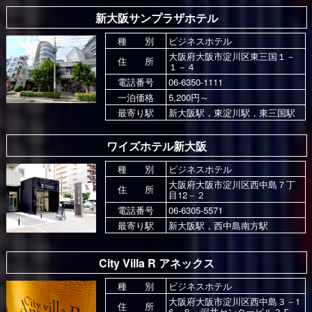
新大阪サンプラザホテル
種 別
ビジネスホテル
大阪府大阪市淀川区東三国１－
住 所
１－４
電話番号
06-6350-1111
一泊価格
5,200円～
最寄り駅
新大阪駅，東淀川駅，東三国駅
ワイズホテル新大阪
種 別
ビジネスホテル
大阪府大阪市淀川区西中島７丁
住 所
目12－２
電話番号
06-6305-5571
最寄り駅
新大阪駅，西中島南方駅
City Villa R アネックス
種 別
ビジネスホテル
大阪府大阪市淀川区西中島３－1
住 所
6－８ 深井センタービル３Ｆ