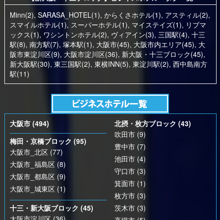
Minn(2)
,
SARASA_HOTEL(1)
,
からくさホテル(1)
,
アスティル(2)
,
スマイルホテル(1)
,
スーパーホテル(1)
,
マイステイズ(1)
,
リブマ
ックス(1)
,
ワシントンホテル(2)
,
ヴィアイン(3)
,
三国駅(4)
,
十三
駅(8)
,
南方駅(7)
,
塚本駅(1)
,
大阪市(45)
,
大阪市内エリア(45)
,
大
阪市東淀川区(9)
,
大阪市淀川区(36)
,
新大阪・十三ブロック(45)
,
新大阪駅(30)
,
東三国駅(2)
,
東横INN(5)
,
東淀川駅(2)
,
西中島南方
駅(11)
大阪市 (494)
北摂・枚方ブロック (43)
吹田市 (9)
梅田・京橋ブロック (95)
豊中市 (7)
大阪市_北区 (77)
池田市 (4)
大阪市_福島区 (8)
守口市 (3)
大阪市_都島区 (9)
箕面市 (1)
大阪市_城東区 (1)
枚方市 (3)
十三・新大阪ブロック (45)
茨木市 (3)
大阪市淀川区 (36)