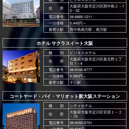
大阪府大阪市淀川区西中島２－1
住 所
3－32
電話番号
06-6885-1211
一泊価格
5,445円～
最寄り駅
西中島南方駅，南方駅
ホテル サクラスイート大阪
種 別
ビジネスホテル
大阪府大阪市淀川区新北野１丁
住 所
目７−４
電話番号
06-6195-8777
一泊価格
9,580円～
最寄り駅
十三駅
コートヤード・バイ・マリオット新大阪ステーション
種 別
シティホテル
大阪府大阪市淀川区宮原１－２
住 所
－70
電話番号
06-6350-5701
一泊価格
22,506円～