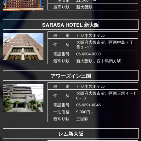
最寄り駅
新大阪駅
SARASA HOTEL 新大阪
種 別
ビジネスホテル
大阪府大阪市淀川区西中島７丁
住 所
目１−17
電話番号
06-6304-9300
最寄り駅
新大阪駅，西中島南方駅
アワーズイン三国
種 別
ビジネスホテル
大阪府大阪市淀川区西三国４－1
住 所
0－３
電話番号
06-6391-0246
一泊価格
9,000円～
最寄り駅
三国駅
レム新大阪