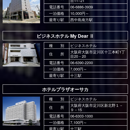
目11−21
電話番号
06-6886-3939
一泊価格
10,000円～
最寄り駅
西中島南方駅
ビジネスホテル My Dear Ⅱ
種 別
ビジネスホテル
大阪府大阪市淀川区十三本町1丁
住 所
目20－20
電話番号
06-6390-2200
一泊価格
7,000円～
最寄り駅
十三駅
ホテルプラザオーサカ
種 別
ビジネスホテル
大阪府大阪市淀川区新北野１－
住 所
９－15
電話番号
06-6303-1000
一泊価格
7,100円～
最寄り駅
十三駅