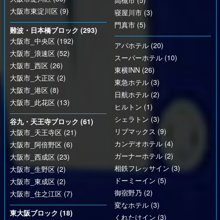
高槻市 (5)
大阪市東淀川区 (9)
寝屋川市 (3)
門真市 (5)
難波・日本橋ブロック (293)
大阪市_中央区 (192)
アパホテル (20)
大阪市_浪速区 (52)
スーパーホテル (10)
大阪市_西区 (26)
東横INN (26)
大阪市_大正区 (2)
東急ホテル (3)
大阪市_港区 (8)
日航ホテル (2)
大阪市_此花区 (13)
ヒルトン (1)
シェラトン (3)
谷九・天王寺ブロック (61)
リブマックス (9)
大阪市_天王寺区 (21)
カンデオホテル (4)
大阪市_阿倍野区 (6)
ガーナーホテル (2)
大阪市_西成区 (23)
相鉄フレッサイン (3)
大阪市_生野区 (2)
ドーミーイン (5)
大阪市_東成区 (2)
御宿野乃 (2)
大阪市_住之江区 (7)
変なホテル (3)
東大阪ブロック (18)
くれたけイン (3)