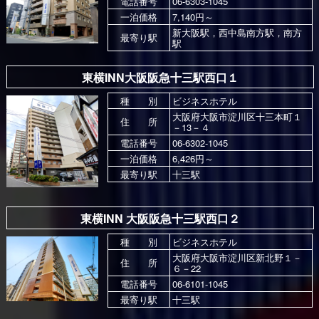
電話番号
06-6303-1045
一泊価格
7,140円～
新大阪駅，西中島南方駅，南方
最寄り駅
駅
東横INN大阪阪急十三駅西口１
種 別
ビジネスホテル
大阪府大阪市淀川区十三本町１
住 所
－13－４
電話番号
06-6302-1045
一泊価格
6,426円～
最寄り駅
十三駅
東横INN 大阪阪急十三駅西口２
種 別
ビジネスホテル
大阪府大阪市淀川区新北野１－
住 所
６－22
電話番号
06-6101-1045
最寄り駅
十三駅