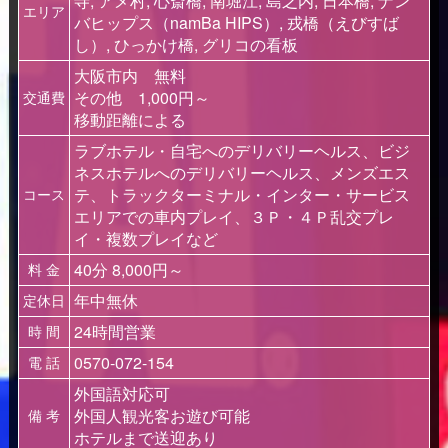
寺, アメ村, 心斎橋, 南堀江, 島之内, 日本橋, ナン
エリア
バヒップス（namBa HIPS）, 戎橋（えびすば
し）, ひっかけ橋, グリコの看板
大阪市内 無料
その他 1,000円～
交通費
移動距離による
ラブホテル・自宅へのデリバリーヘルス、ビジ
ネスホテルへのデリバリーヘルス、メンズエス
テ、トラックターミナル・インター・サービス
コース
エリアでの車内プレイ、３Ｐ・４Ｐ乱交プレ
イ・複数プレイなど
40分 8,000円～
料 金
年中無休
定休日
24時間営業
時 間
0570-072-154
電 話
外国語対応可
外国人観光客お遊び可能
備 考
ホテルまで送迎あり