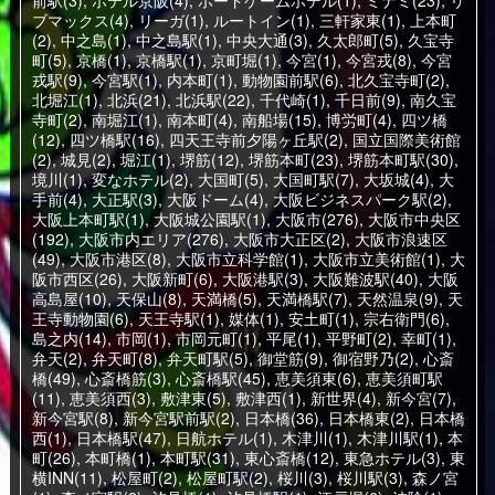
前駅(3)
,
ホテル京阪(4)
,
ボードゲームホテル(1)
,
ミナミ(23)
,
リ
ブマックス(4)
,
リーガ(1)
,
ルートイン(1)
,
三軒家東(1)
,
上本町
(2)
,
中之島(1)
,
中之島駅(1)
,
中央大通(3)
,
久太郎町(5)
,
久宝寺
町(5)
,
京橋(1)
,
京橋駅(1)
,
京町堀(1)
,
今宮(1)
,
今宮戎(8)
,
今宮
戎駅(9)
,
今宮駅(1)
,
内本町(1)
,
動物園前駅(6)
,
北久宝寺町(2)
,
北堀江(1)
,
北浜(21)
,
北浜駅(22)
,
千代崎(1)
,
千日前(9)
,
南久宝
寺町(2)
,
南堀江(1)
,
南本町(4)
,
南船場(15)
,
博労町(4)
,
四ツ橋
(12)
,
四ツ橋駅(16)
,
四天王寺前夕陽ヶ丘駅(2)
,
国立国際美術館
(2)
,
城見(2)
,
堀江(1)
,
堺筋(12)
,
堺筋本町(23)
,
堺筋本町駅(30)
,
境川(1)
,
変なホテル(2)
,
大国町(5)
,
大国町駅(7)
,
大坂城(4)
,
大
手前(4)
,
大正駅(3)
,
大阪ドーム(4)
,
大阪ビジネスパーク駅(2)
,
大阪上本町駅(1)
,
大阪城公園駅(1)
,
大阪市(276)
,
大阪市中央区
(192)
,
大阪市内エリア(276)
,
大阪市大正区(2)
,
大阪市浪速区
(49)
,
大阪市港区(8)
,
大阪市立科学館(1)
,
大阪市立美術館(1)
,
大
阪市西区(26)
,
大阪新町(6)
,
大阪港駅(3)
,
大阪難波駅(40)
,
大阪
高島屋(10)
,
天保山(8)
,
天満橋(5)
,
天満橋駅(7)
,
天然温泉(9)
,
天
王寺動物園(6)
,
天王寺駅(1)
,
媒体(1)
,
安土町(1)
,
宗右衛門(6)
,
島之内(14)
,
市岡(1)
,
市岡元町(1)
,
平尾(1)
,
平野町(2)
,
幸町(1)
,
弁天(2)
,
弁天町(8)
,
弁天町駅(5)
,
御堂筋(9)
,
御宿野乃(2)
,
心斎
橋(49)
,
心斎橋筋(3)
,
心斎橋駅(45)
,
恵美須東(6)
,
恵美須町駅
(11)
,
恵美須西(3)
,
敷津東(5)
,
敷津西(1)
,
新世界(4)
,
新今宮(7)
,
新今宮駅(8)
,
新今宮駅前駅(2)
,
日本橋(36)
,
日本橋東(2)
,
日本橋
西(1)
,
日本橋駅(47)
,
日航ホテル(1)
,
木津川(1)
,
木津川駅(1)
,
本
町(26)
,
本町橋(1)
,
本町駅(31)
,
東心斎橋(12)
,
東急ホテル(3)
,
東
横INN(11)
,
松屋町(2)
,
松屋町駅(2)
,
桜川(3)
,
桜川駅(3)
,
森ノ宮