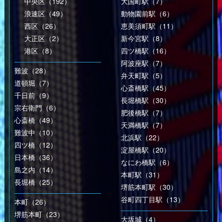
中央区（192）
大国町駅（7）
浪速区（49）
動物園前駅（6）
西区（26）
恵美須町駅（11）
大正区（2）
新今宮駅（8）
港区（8）
四ツ橋駅（16）
阿波座駅（7）
難波（28）
弁天町駅（5）
道頓堀（7）
心斎橋駅（45）
千日前（9）
長堀橋駅（30）
宗右衛門（6）
肥後橋駅（7）
心斎橋（49）
天満橋駅（7）
難波中（10）
北浜駅（22）
四ツ橋（12）
淀屋橋駅（20）
日本橋（36）
なにわ橋駅（6）
島之内（14）
本町駅（31）
長堀橋（25）
堺筋本町駅（30）
谷町四丁目駅（13）
本町（26）
堺筋本町（23）
大坂城（4）