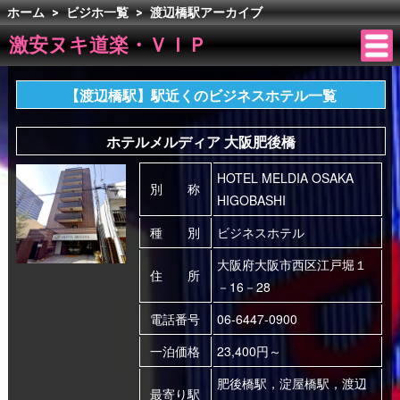
ホーム
>
ビジホ一覧
>
渡辺橋駅アーカイブ
激安ヌキ道楽・ＶＩＰ
【渡辺橋駅】駅近くのビジネスホテル一覧
ホテルメルディア 大阪肥後橋
HOTEL MELDIA OSAKA
別 称
HIGOBASHI
種 別
ビジネスホテル
大阪府大阪市西区江戸堀１
住 所
－16－28
電話番号
06-6447-0900
一泊価格
23,400円～
肥後橋駅，淀屋橋駅，渡辺
最寄り駅