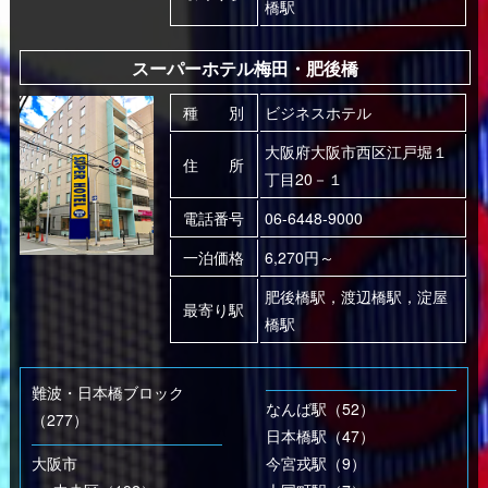
橋駅
スーパーホテル梅田・肥後橋
種 別
ビジネスホテル
大阪府大阪市西区江戸堀１
住 所
丁目20－１
電話番号
06-6448-9000
一泊価格
6,270円～
肥後橋駅，渡辺橋駅，淀屋
最寄り駅
橋駅
難波・日本橋ブロック
なんば駅（52）
（277）
日本橋駅（47）
大阪市
今宮戎駅（9）