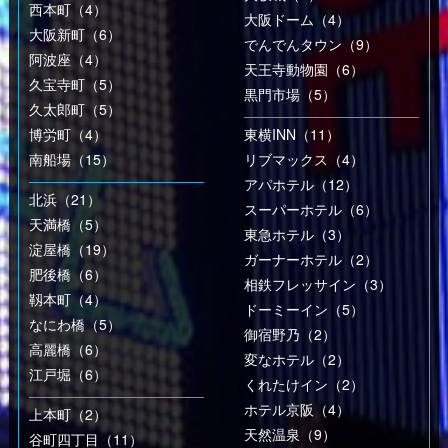
西本町（4）
大阪ドーム（4）
大阪新町（6）
でんでんタウン（9）
阿波座（4）
天王寺動物園（6）
久宝寺町（5）
黒門市場（5）
久太郎町（5）
博労町（4）
東横INN（11）
南船場（15）
リブマックス（4）
アパホテル（12）
北浜（21）
スーパーホテル（6）
天満橋（5）
東急ホテル（3）
淀屋橋（19）
ガーナーホテル（2）
肥後橋（6）
相鉄フレッサイン（3）
靱本町（4）
ドーミーイン（5）
なにわ橋（5）
御宿野乃（2）
高麗橋（6）
変なホテル（2）
江戸堀（6）
くれたけイン（2）
ホテル京阪（4）
上本町（2）
天然温泉（9）
谷町四丁目（11）