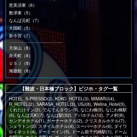
恵美須東（6）
敷津東（5）
なんば元町（7）
大国町（5）
新今宮（7）
天保山（8）
弁天町（8）
ＵＳＪ（8）
海遊館（8）
【難波・日本橋ブロック】ビジホ・タグ一覧
HOTEL_S-PRESSO(2)
,
KOKO_HOTEL(3)
,
MIMARU(4)
,
R_HOTEL(2)
,
SARASA_HOTEL(3)
,
USJ(8)
,
Welina_Hotel(5)
,
くれたけイン(2)
,
でんでんタウン(9)
,
なにわ橋(5)
,
なにわ橋駅
(6)
,
なんば元町(7)
,
なんば駅(52)
,
アパホテル(12)
,
アメ村(8)
,
カンデオホテル(1)
,
ガーナーホテル(2)
,
クリスタルホテル(7)
,
シェラトン(2)
,
スマイルホテル(4)
,
スーパーホテル(6)
,
ダイワ
ロイネット(4)
,
ドーミーイン(5)
,
ドーム前千代崎駅(1)
,
ドーム