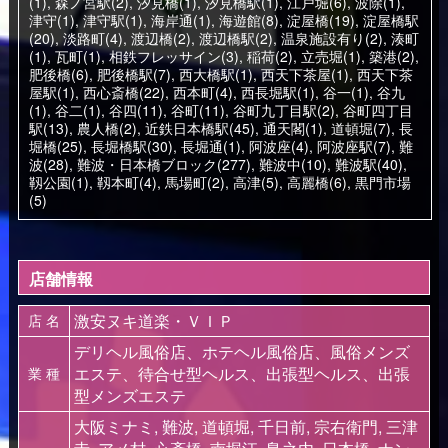
(1)
,
森ノ宮駅(2)
,
汐見橋(1)
,
汐見橋駅(1)
,
江戸堀(6)
,
波除(1)
,
津守(1)
,
津守駅(1)
,
海岸通(1)
,
海遊館(8)
,
淀屋橋(19)
,
淀屋橋駅
(20)
,
淡路町(4)
,
渡辺橋(2)
,
渡辺橋駅(2)
,
温泉施設有り(2)
,
湊町
(1)
,
瓦町(1)
,
相鉄フレッサイン(3)
,
稲荷(2)
,
立売堀(1)
,
築港(2)
,
肥後橋(6)
,
肥後橋駅(7)
,
西大橋駅(1)
,
西天下茶屋(1)
,
西天下茶
屋駅(1)
,
西心斎橋(22)
,
西本町(4)
,
西長堀駅(1)
,
谷一(1)
,
谷九
(1)
,
谷二(1)
,
谷四(11)
,
谷町(11)
,
谷町九丁目駅(2)
,
谷町四丁目
駅(13)
,
農人橋(2)
,
近鉄日本橋駅(45)
,
通天閣(1)
,
道頓堀(7)
,
長
堀橋(25)
,
長堀橋駅(30)
,
長堀通(1)
,
阿波座(4)
,
阿波座駅(7)
,
難
波(28)
,
難波・日本橋ブロック(277)
,
難波中(10)
,
難波駅(40)
,
靱公園(1)
,
靱本町(4)
,
馬場町(2)
,
高津(5)
,
高麗橋(6)
,
黒門市場
(5)
店舗情報
激安ヌキ道楽・ＶＩＰ
店 名
デリヘル風俗店、ホテヘル風俗店、風俗メンズ
エステ、待合せ型ヘルス、出張型ヘルス、出張
業 種
型メンズエステ
大阪ミナミ, 難波, 道頓堀, 千日前, 宗右衛門, 三津