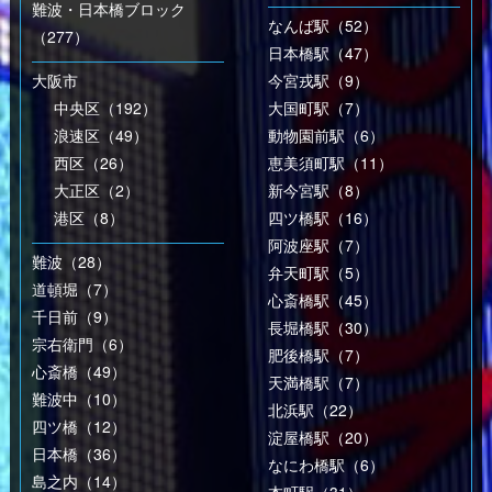
難波・日本橋ブロック
なんば駅（52）
（277）
日本橋駅（47）
大阪市
今宮戎駅（9）
中央区（192）
大国町駅（7）
浪速区（49）
動物園前駅（6）
西区（26）
恵美須町駅（11）
大正区（2）
新今宮駅（8）
港区（8）
四ツ橋駅（16）
阿波座駅（7）
難波（28）
弁天町駅（5）
道頓堀（7）
心斎橋駅（45）
千日前（9）
長堀橋駅（30）
宗右衛門（6）
肥後橋駅（7）
心斎橋（49）
天満橋駅（7）
難波中（10）
北浜駅（22）
四ツ橋（12）
淀屋橋駅（20）
日本橋（36）
なにわ橋駅（6）
島之内（14）