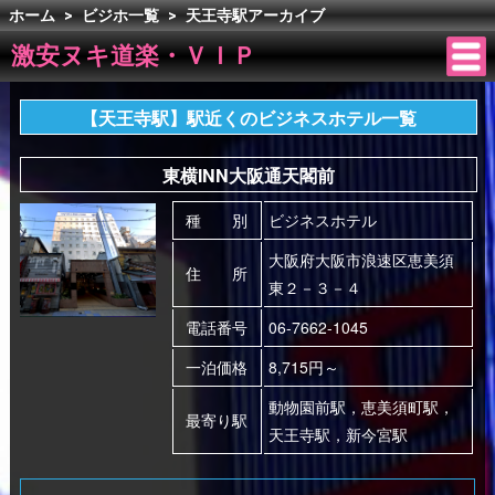
ホーム
>
ビジホ一覧
>
天王寺駅アーカイブ
激安ヌキ道楽・ＶＩＰ
【天王寺駅】駅近くのビジネスホテル一覧
東横INN大阪通天閣前
種 別
ビジネスホテル
大阪府大阪市浪速区恵美須
住 所
東２－３－４
電話番号
06-7662-1045
一泊価格
8,715円～
動物園前駅，恵美須町駅，
最寄り駅
天王寺駅，新今宮駅