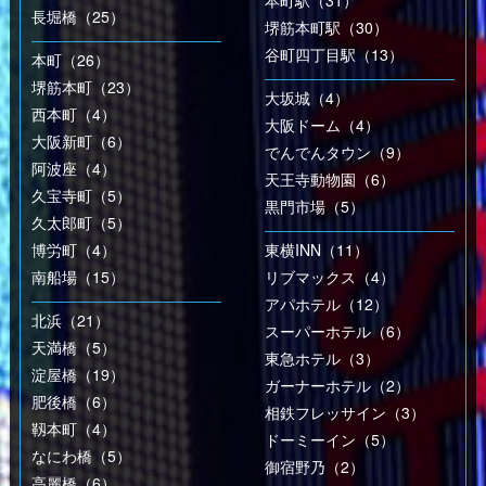
本町駅（31）
長堀橋（25）
堺筋本町駅（30）
谷町四丁目駅（13）
本町（26）
堺筋本町（23）
大坂城（4）
西本町（4）
大阪ドーム（4）
大阪新町（6）
でんでんタウン（9）
阿波座（4）
天王寺動物園（6）
久宝寺町（5）
黒門市場（5）
久太郎町（5）
博労町（4）
東横INN（11）
南船場（15）
リブマックス（4）
アパホテル（12）
北浜（21）
スーパーホテル（6）
天満橋（5）
東急ホテル（3）
淀屋橋（19）
ガーナーホテル（2）
肥後橋（6）
相鉄フレッサイン（3）
靱本町（4）
ドーミーイン（5）
なにわ橋（5）
御宿野乃（2）
高麗橋（6）