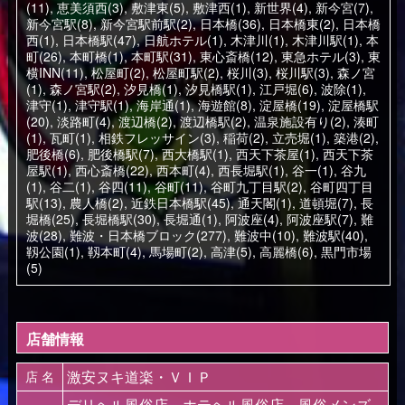
(11)
,
恵美須西(3)
,
敷津東(5)
,
敷津西(1)
,
新世界(4)
,
新今宮(7)
,
新今宮駅(8)
,
新今宮駅前駅(2)
,
日本橋(36)
,
日本橋東(2)
,
日本橋
西(1)
,
日本橋駅(47)
,
日航ホテル(1)
,
木津川(1)
,
木津川駅(1)
,
本
町(26)
,
本町橋(1)
,
本町駅(31)
,
東心斎橋(12)
,
東急ホテル(3)
,
東
横INN(11)
,
松屋町(2)
,
松屋町駅(2)
,
桜川(3)
,
桜川駅(3)
,
森ノ宮
(1)
,
森ノ宮駅(2)
,
汐見橋(1)
,
汐見橋駅(1)
,
江戸堀(6)
,
波除(1)
,
津守(1)
,
津守駅(1)
,
海岸通(1)
,
海遊館(8)
,
淀屋橋(19)
,
淀屋橋駅
(20)
,
淡路町(4)
,
渡辺橋(2)
,
渡辺橋駅(2)
,
温泉施設有り(2)
,
湊町
(1)
,
瓦町(1)
,
相鉄フレッサイン(3)
,
稲荷(2)
,
立売堀(1)
,
築港(2)
,
肥後橋(6)
,
肥後橋駅(7)
,
西大橋駅(1)
,
西天下茶屋(1)
,
西天下茶
屋駅(1)
,
西心斎橋(22)
,
西本町(4)
,
西長堀駅(1)
,
谷一(1)
,
谷九
(1)
,
谷二(1)
,
谷四(11)
,
谷町(11)
,
谷町九丁目駅(2)
,
谷町四丁目
駅(13)
,
農人橋(2)
,
近鉄日本橋駅(45)
,
通天閣(1)
,
道頓堀(7)
,
長
堀橋(25)
,
長堀橋駅(30)
,
長堀通(1)
,
阿波座(4)
,
阿波座駅(7)
,
難
波(28)
,
難波・日本橋ブロック(277)
,
難波中(10)
,
難波駅(40)
,
靱公園(1)
,
靱本町(4)
,
馬場町(2)
,
高津(5)
,
高麗橋(6)
,
黒門市場
(5)
店舗情報
激安ヌキ道楽・ＶＩＰ
店 名
デリヘル風俗店、ホテヘル風俗店、風俗メンズ