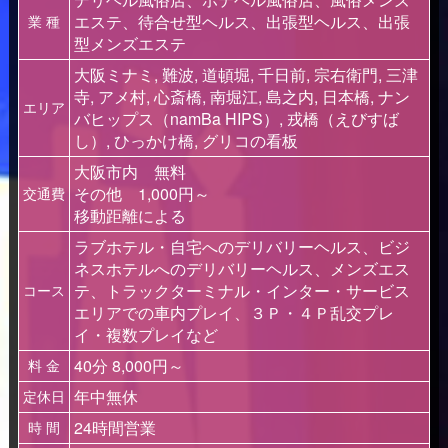
エステ、待合せ型ヘルス、出張型ヘルス、出張
業 種
型メンズエステ
大阪ミナミ, 難波, 道頓堀, 千日前, 宗右衛門, 三津
寺, アメ村, 心斎橋, 南堀江, 島之内, 日本橋, ナン
エリア
バヒップス（namBa HIPS）, 戎橋（えびすば
し）, ひっかけ橋, グリコの看板
大阪市内 無料
その他 1,000円～
交通費
移動距離による
ラブホテル・自宅へのデリバリーヘルス、ビジ
ネスホテルへのデリバリーヘルス、メンズエス
テ、トラックターミナル・インター・サービス
コース
エリアでの車内プレイ、３Ｐ・４Ｐ乱交プレ
イ・複数プレイなど
40分 8,000円～
料 金
年中無休
定休日
24時間営業
時 間