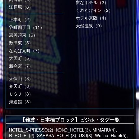
変なホテル（2）
江戸堀（6）
くれたけイン（2）
ホテル京阪（4）
上本町（2）
天然温泉（9）
谷町四丁目（11）
恵美須東（6）
敷津東（5）
なんば元町（7）
大国町（5）
新今宮（7）
天保山（8）
弁天町（8）
ＵＳＪ（8）
海遊館（8）
【難波・日本橋ブロック】ビジホ・タグ一覧
HOTEL_S-PRESSO(2)
,
KOKO_HOTEL(3)
,
MIMARU(4)
,
R_HOTEL(2)
,
SARASA_HOTEL(3)
,
USJ(8)
,
Welina_Hotel(5)
,