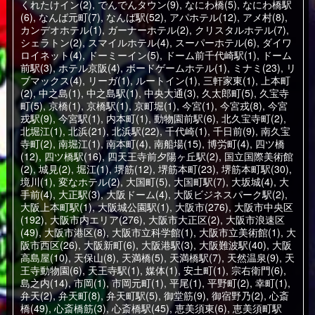
くれたけイン(2)
,
でんでんタウン(9)
,
なにわ橋(5)
,
なにわ橋駅
(6)
,
なんば元町(7)
,
なんば駅(52)
,
アパホテル(12)
,
アメ村(8)
,
カンデオホテル(1)
,
ガーナーホテル(2)
,
クリスタルホテル(7)
,
シェラトン(2)
,
スマイルホテル(4)
,
スーパーホテル(6)
,
ダイワ
ロイネット(4)
,
ドーミーイン(5)
,
ドーム前千代崎駅(1)
,
ドーム
前駅(3)
,
ホテル京阪(4)
,
ボードゲームホテル(1)
,
ミナミ(23)
,
リ
ブマックス(4)
,
リーガ(1)
,
ルートイン(1)
,
三軒家東(1)
,
上本町
(2)
,
中之島(1)
,
中之島駅(1)
,
中央大通(3)
,
久太郎町(5)
,
久宝寺
町(5)
,
京橋(1)
,
京橋駅(1)
,
京町堀(1)
,
今宮(1)
,
今宮戎(8)
,
今宮
戎駅(9)
,
今宮駅(1)
,
内本町(1)
,
動物園前駅(6)
,
北久宝寺町(2)
,
北堀江(1)
,
北浜(21)
,
北浜駅(22)
,
千代崎(1)
,
千日前(9)
,
南久宝
寺町(2)
,
南堀江(1)
,
南本町(4)
,
南船場(15)
,
博労町(4)
,
四ツ橋
(12)
,
四ツ橋駅(16)
,
四天王寺前夕陽ヶ丘駅(2)
,
国立国際美術館
(2)
,
城見(2)
,
堀江(1)
,
堺筋(12)
,
堺筋本町(23)
,
堺筋本町駅(30)
,
境川(1)
,
変なホテル(2)
,
大国町(5)
,
大国町駅(7)
,
大坂城(4)
,
大
手前(4)
,
大正駅(3)
,
大阪ドーム(4)
,
大阪ビジネスパーク駅(2)
,
大阪上本町駅(1)
,
大阪城公園駅(1)
,
大阪市(276)
,
大阪市中央区
(192)
,
大阪市内エリア(276)
,
大阪市大正区(2)
,
大阪市浪速区
(49)
,
大阪市港区(8)
,
大阪市立科学館(1)
,
大阪市立美術館(1)
,
大
阪市西区(26)
,
大阪新町(6)
,
大阪港駅(3)
,
大阪難波駅(40)
,
大阪
高島屋(10)
,
天保山(8)
,
天満橋(5)
,
天満橋駅(7)
,
天然温泉(9)
,
天
王寺動物園(6)
,
天王寺駅(1)
,
媒体(1)
,
安土町(1)
,
宗右衛門(6)
,
島之内(14)
,
市岡(1)
,
市岡元町(1)
,
平尾(1)
,
平野町(2)
,
幸町(1)
,
弁天(2)
,
弁天町(8)
,
弁天町駅(5)
,
御堂筋(9)
,
御宿野乃(2)
,
心斎
橋(49)
,
心斎橋筋(3)
,
心斎橋駅(45)
,
恵美須東(6)
,
恵美須町駅