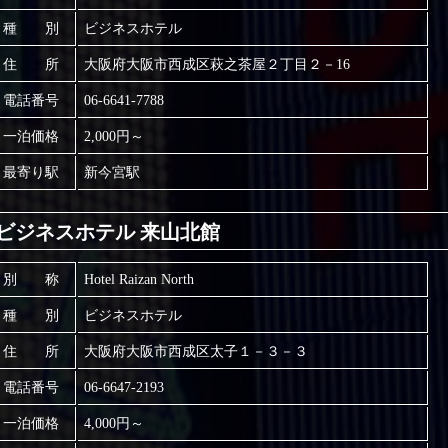
種 別
ビジネスホテル
住 所
大阪府大阪市西成区萩之茶屋２丁目２－16
電話番号
06-6641-7788
一泊価格
2,000円～
最寄り駅
新今宮駅
ビジネスホテル 来山北館
別 称
Hotel Raizan North
種 別
ビジネスホテル
住 所
大阪府大阪市西成区太子１－３－３
電話番号
06-6647-2193
一泊価格
4,000円～