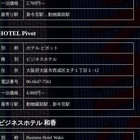
一泊価格
2,700円～
最寄り駅
新今宮駅，動物園前駅
HOTEL Pivot
別 称
ホテル ピボット
種 別
ビジネスホテル
住 所
大阪府大阪市西成区太子１丁目１−12
電話番号
06-6647-7561
一泊価格
4,000円～
最寄り駅
動物園前駅，新今宮駅
ビジネスホテル 和香
別 称
Business Hotel Wako