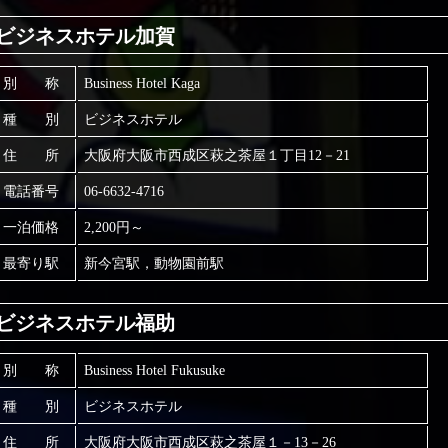
ビジネスホテル加賀
別 称
Business Hotel Kaga
種 別
ビジネスホテル
住 所
大阪府大阪市西成区萩之茶屋１丁目12－21
電話番号
06-6632-4716
一泊価格
2,200円～
最寄り駅
新今宮駅，動物園前駅
ビジネスホテル福助
別 称
Business Hotel Fukusuke
種 別
ビジネスホテル
住 所
大阪府大阪市西成区萩之茶屋１－13－26