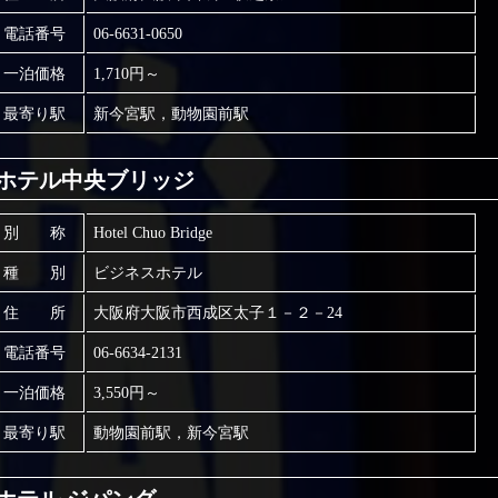
電話番号
06-6631-0650
一泊価格
1,710円～
最寄り駅
新今宮駅，動物園前駅
ホテル中央ブリッジ
別 称
Hotel Chuo Bridge
種 別
ビジネスホテル
住 所
大阪府大阪市西成区太子１－２－24
電話番号
06-6634-2131
一泊価格
3,550円～
最寄り駅
動物園前駅，新今宮駅