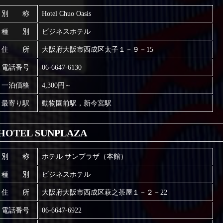
別 称
Hotel Chuo Oasis
種 別
ビジネスホテル
住 所
大阪府大阪市西成区太子１－９－15
電話番号
06-6647-6130
一泊価格
4,300円～
最寄り駅
動物園前駅，新今宮駅
HOTEL SUNPLAZA
別 称
ホテル サンプラザ（本館）
種 別
ビジネスホテル
住 所
大阪府大阪市西成区萩之茶屋１－２－22
電話番号
06-6647-6922