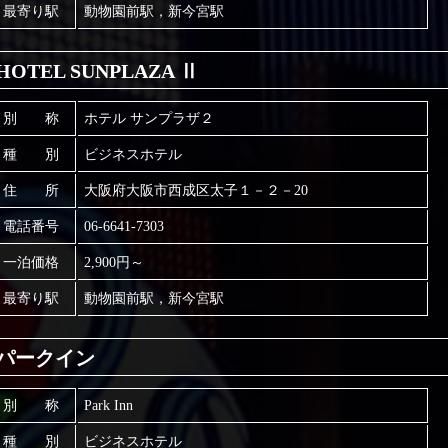
最寄り駅
動物園前駅，新今宮駅
HOTEL SUNPLAZA Ⅱ
別 称
ホテル サンプラザ２
種 別
ビジネスホテル
住 所
大阪府大阪市西成区太子１－２－20
電話番号
06-6641-7303
一泊価格
2,900円～
最寄り駅
動物園前駅，新今宮駅
パークイン
別 称
Park Inn
種 別
ビジネスホテル