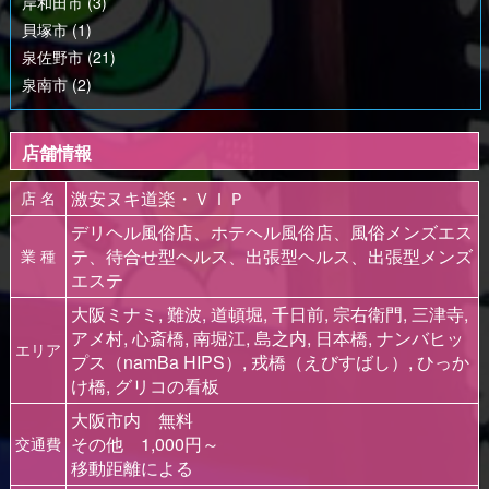
岸和田市 (3)
貝塚市 (1)
泉佐野市 (21)
泉南市 (2)
店舗情報
激安ヌキ道楽・ＶＩＰ
店 名
デリヘル風俗店、ホテヘル風俗店、風俗メンズエス
テ、待合せ型ヘルス、出張型ヘルス、出張型メンズ
業 種
エステ
大阪ミナミ, 難波, 道頓堀, 千日前, 宗右衛門, 三津寺,
アメ村, 心斎橋, 南堀江, 島之内, 日本橋, ナンバヒッ
エリア
プス（namBa HIPS）, 戎橋（えびすばし）, ひっか
け橋, グリコの看板
大阪市内 無料
その他 1,000円～
交通費
移動距離による