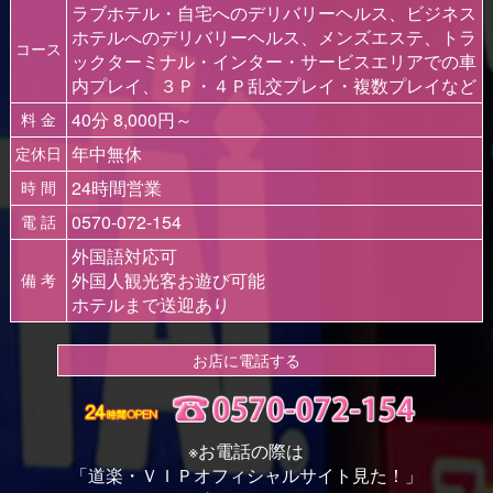
ラブホテル・自宅へのデリバリーヘルス、ビジネス
ホテルへのデリバリーヘルス、メンズエステ、トラ
コース
ックターミナル・インター・サービスエリアでの車
内プレイ、３Ｐ・４Ｐ乱交プレイ・複数プレイなど
40分 8,000円～
料 金
年中無休
定休日
24時間営業
時 間
0570-072-154
電 話
外国語対応可
外国人観光客お遊び可能
備 考
ホテルまで送迎あり
お店に電話する
※お電話の際は
「道楽・ＶＩＰオフィシャルサイト見た！」