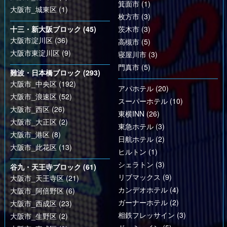
箕面市 (1)
大阪市_城東区 (1)
枚方市 (3)
十三・新大阪ブロック (45)
茨木市 (3)
大阪市淀川区 (36)
高槻市 (5)
大阪市東淀川区 (9)
寝屋川市 (3)
門真市 (5)
難波・日本橋ブロック (293)
大阪市_中央区 (192)
アパホテル (20)
大阪市_浪速区 (52)
スーパーホテル (10)
大阪市_西区 (26)
東横INN (26)
大阪市_大正区 (2)
東急ホテル (3)
大阪市_港区 (8)
日航ホテル (2)
大阪市_此花区 (13)
ヒルトン (1)
シェラトン (3)
谷九・天王寺ブロック (61)
リブマックス (9)
大阪市_天王寺区 (21)
カンデオホテル (4)
大阪市_阿倍野区 (6)
ガーナーホテル (2)
大阪市_西成区 (23)
相鉄フレッサイン (3)
大阪市_生野区 (2)