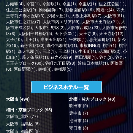
ふ頭駅(4)
,
今宮(1)
,
今船駅(1)
,
今里(1)
,
今里駅(1)
,
住之江公園(1)
,
住之江公園駅(2)
,
動物園前(17)
,
動物園前駅(19)
,
南港北(4)
,
四天
王寺前夕陽ヶ丘駅(3)
,
夕陽ヶ丘(1)
,
大阪上本町駅(7)
,
大阪市(61)
,
大阪市住之江区(7)
,
大阪市内エリア(59)
,
大阪市天王寺区(21)
,
大
阪市東成区(2)
,
大阪市生野区(2)
,
大阪市西成区(23)
,
大阪市阿倍野
区(6)
,
大阪阿部野橋駅(5)
,
天下茶屋(1)
,
天王寺(8)
,
天王寺駅(12)
,
太子(10)
,
山王(1)
,
岸里玉出駅(1)
,
平林駅(1)
,
恵美須町駅(1)
,
新今
宮(19)
,
新今宮駅(20)
,
新今宮駅前駅(1)
,
東横INN(2)
,
桃谷(1)
,
桃谷
駅(1)
,
森ノ宮駅(1)
,
玉出(1)
,
玉出駅(1)
,
生玉町(4)
,
花園町駅(2)
,
茶
臼山(1)
,
萩ノ茶屋駅(1)
,
萩之茶屋(9)
,
西田辺駅(1)
,
谷九(3)
,
谷九・
天王寺ブロック(60)
,
谷町九丁目駅(8)
,
近鉄日本橋駅(1)
,
阿倍野
(6)
,
阿倍野駅(1)
,
鶴橋(4)
,
鶴橋駅(5)
大阪市 (494)
北摂・枚方ブロック (43)
吹田市 (9)
梅田・京橋ブロック (95)
豊中市 (7)
大阪市_北区 (77)
池田市 (4)
大阪市_福島区 (8)
守口市 (3)
大阪市_都島区 (9)