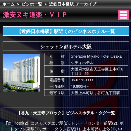
ホーム
>
ビジホ一覧
>
近鉄日本橋駅_アーカイブ
激安ヌキ道楽・ＶＩＰ
【近鉄日本橋駅】駅近くのビジネスホテル一覧
シェラトン都ホテル大阪
別 称
Sheraton Miyako Hotel Osaka
種 別
シティホテル
大阪府大阪市天王寺区上本町６
住 所
丁目１−55
電話番号
06-6773-1111
一泊価格
19,800円～
最寄り駅
大阪上本町駅，谷町九丁目駅
【谷九・天王寺ブロック】ビジネスホテル・タグ一覧
Re_Hotel(2)
,
コスモスクエア駅(2)
,
トレードセンター前駅(2)
,
ポ
ートタウン東駅(1)
,
ポートタウン西駅(1)
,
上本町(5)
,
上汐(1)
,
中