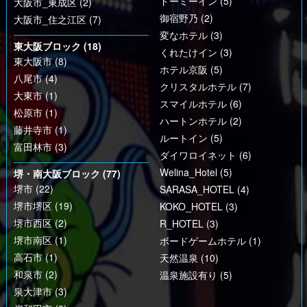
ドーミーイン (5)
大阪市_東成区 (2)
御宿野乃 (2)
大阪市_住之江区 (7)
変なホテル (3)
東大阪ブロック (18)
くれたけイン (3)
東大阪市 (8)
ホテル京阪 (5)
八尾市 (4)
クリスタルホテル (7)
大東市 (1)
スマイルホテル (6)
松原市 (1)
ハートンホテル (2)
藤井寺市 (1)
ルートイン (5)
富田林市 (3)
ダイワロイネット (6)
Welina_Hotel (5)
堺・南大阪ブロック (77)
堺市 (22)
SARASA_HOTEL (4)
堺市堺区 (19)
KOKO_HOTEL (3)
堺市西区 (2)
R_HOTEL (3)
堺市南区 (1)
ボードゲームホテル (1)
高石市 (1)
天然温泉 (10)
和泉市 (2)
温泉施設有り (5)
泉大津市 (3)