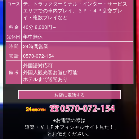
テ、トラックターミナル・インター・サービス
コース
エリアでの車内プレイ、３Ｐ・４Ｐ乱交プレ
イ・複数プレイなど
40分 8,000円～
料 金
年中無休
定休日
24時間営業
時 間
0570-072-154
電 話
外国語対応可
外国人観光客お遊び可能
備 考
ホテルまで送迎あり
お店に電話する
※お電話の際は
「道楽・ＶＩＰオフィシャルサイト見た！」
とお伝えください。