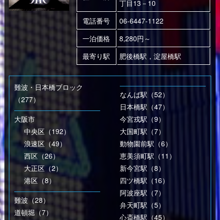
丁目13－10
電話番号
06-6447-1122
一泊価格
8,280円～
最寄り駅
肥後橋駅，淀屋橋駅
難波・日本橋ブロック
なんば駅（52）
（277）
日本橋駅（47）
大阪市
今宮戎駅（9）
中央区（192）
大国町駅（7）
浪速区（49）
動物園前駅（6）
西区（26）
恵美須町駅（11）
大正区（2）
新今宮駅（8）
港区（8）
四ツ橋駅（16）
阿波座駅（7）
難波（28）
弁天町駅（5）
道頓堀（7）
心斎橋駅（45）