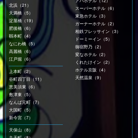
アパホテル（12）
北浜（21）
スーパーホテル（6）
天満橋（5）
東急ホテル（3）
淀屋橋（19）
ガーナーホテル（2）
肥後橋（6）
相鉄フレッサイン（3）
靱本町（4）
ドーミーイン（5）
なにわ橋（5）
御宿野乃（2）
高麗橋（6）
変なホテル（2）
江戸堀（6）
くれたけイン（2）
ホテル京阪（4）
上本町（2）
天然温泉（9）
谷町四丁目（11）
恵美須東（6）
敷津東（5）
なんば元町（7）
大国町（5）
新今宮（7）
天保山（8）
弁天町（8）