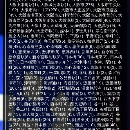
大阪上本町駅(1)
,
大阪城公園駅(1)
,
大阪市(276)
,
大阪市中央区
(192)
,
大阪市内エリア(276)
,
大阪市大正区(2)
,
大阪市浪速区
(49)
,
大阪市港区(8)
,
大阪市立科学館(1)
,
大阪市立美術館(1)
,
大
阪市西区(26)
,
大阪新町(6)
,
大阪港駅(3)
,
大阪難波駅(40)
,
大阪
高島屋(10)
,
天保山(8)
,
天満橋(5)
,
天満橋駅(7)
,
天然温泉(9)
,
天
王寺動物園(6)
,
天王寺駅(1)
,
媒体(1)
,
安土町(1)
,
宗右衛門(6)
,
島之内(14)
,
市岡(1)
,
市岡元町(1)
,
平尾(1)
,
平野町(2)
,
幸町(1)
,
弁天(2)
,
弁天町(8)
,
弁天町駅(5)
,
御堂筋(9)
,
御宿野乃(2)
,
心斎
橋(49)
,
心斎橋筋(3)
,
心斎橋駅(45)
,
恵美須東(6)
,
恵美須町駅
(11)
,
恵美須西(3)
,
敷津東(5)
,
敷津西(1)
,
新世界(4)
,
新今宮(7)
,
新今宮駅(8)
,
新今宮駅前駅(2)
,
日本橋(36)
,
日本橋東(2)
,
日本橋
西(1)
,
日本橋駅(47)
,
日航ホテル(1)
,
木津川(1)
,
木津川駅(1)
,
本
町(26)
,
本町橋(1)
,
本町駅(31)
,
東心斎橋(12)
,
東急ホテル(3)
,
東
横INN(11)
,
松屋町(2)
,
松屋町駅(2)
,
桜川(3)
,
桜川駅(3)
,
森ノ宮
(1)
,
森ノ宮駅(2)
,
汐見橋(1)
,
汐見橋駅(1)
,
江戸堀(6)
,
波除(1)
,
津守(1)
,
津守駅(1)
,
海岸通(1)
,
海遊館(8)
,
淀屋橋(19)
,
淀屋橋駅
(20)
,
淡路町(4)
,
渡辺橋(2)
,
渡辺橋駅(2)
,
温泉施設有り(2)
,
湊町
(1)
,
瓦町(1)
,
相鉄フレッサイン(3)
,
稲荷(2)
,
立売堀(1)
,
築港(2)
,
肥後橋(6)
,
肥後橋駅(7)
,
西大橋駅(1)
,
西天下茶屋(1)
,
西天下茶
屋駅(1)
,
西心斎橋(22)
,
西本町(4)
,
西長堀駅(1)
,
谷一(1)
,
谷九
(1)
,
谷二(1)
,
谷四(11)
,
谷町(11)
,
谷町九丁目駅(2)
,
谷町四丁目
駅(13)
,
農人橋(2)
,
近鉄日本橋駅(45)
,
通天閣(1)
,
道頓堀(7)
,
長
堀橋(25)
,
長堀橋駅(30)
,
長堀通(1)
,
阿波座(4)
,
阿波座駅(7)
,
難
波(28)
,
難波・日本橋ブロック(277)
,
難波中(10)
,
難波駅(40)
,
靱公園(1)
,
靱本町(4)
,
馬場町(2)
,
高津(5)
,
高麗橋(6)
,
黒門市場