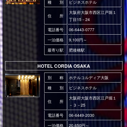
種 別
ビジネスホテル
大阪府大阪市西区江戸堀１
住 所
丁目15－24
電話番号
06-6443-0777
一泊価格
9,100円～
最寄り駅
肥後橋駅
HOTEL CORDIA OSAKA
別 称
ホテルコルディア大阪
種 別
ビジネスホテル
大阪府大阪市西区江戸堀１
住 所
－３－25
電話番号
06-6449-2030
一泊価格
20,650円～