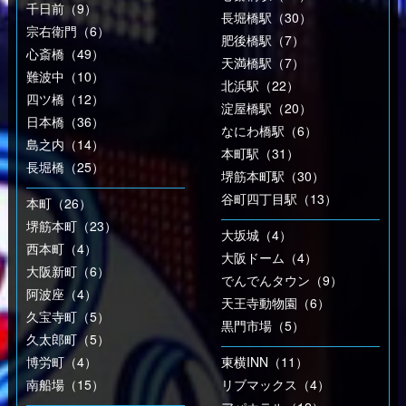
千日前（9）
長堀橋駅（30）
宗右衛門（6）
肥後橋駅（7）
心斎橋（49）
天満橋駅（7）
難波中（10）
北浜駅（22）
四ツ橋（12）
淀屋橋駅（20）
日本橋（36）
なにわ橋駅（6）
島之内（14）
本町駅（31）
長堀橋（25）
堺筋本町駅（30）
谷町四丁目駅（13）
本町（26）
堺筋本町（23）
大坂城（4）
西本町（4）
大阪ドーム（4）
大阪新町（6）
でんでんタウン（9）
阿波座（4）
天王寺動物園（6）
久宝寺町（5）
黒門市場（5）
久太郎町（5）
博労町（4）
東横INN（11）
南船場（15）
リブマックス（4）