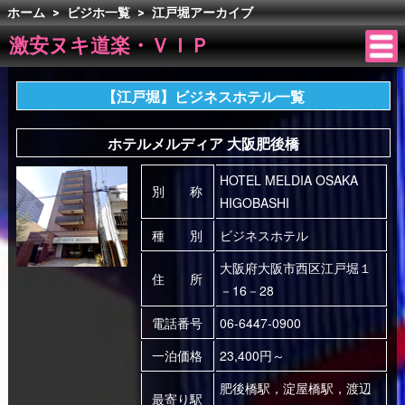
ホーム
>
ビジホ一覧
>
江戸堀アーカイブ
激安ヌキ道楽・ＶＩＰ
【江戸堀】ビジネスホテル一覧
ホテルメルディア 大阪肥後橋
HOTEL MELDIA OSAKA
別 称
HIGOBASHI
種 別
ビジネスホテル
大阪府大阪市西区江戸堀１
住 所
－16－28
電話番号
06-6447-0900
一泊価格
23,400円～
肥後橋駅，淀屋橋駅，渡辺
最寄り駅