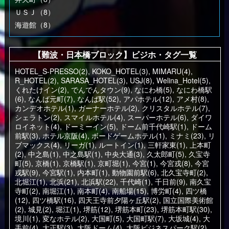
ＵＳＪ（8）
海遊館（8）
【難波・日本橋ブロック】ビジホ・タグ一覧
HOTEL_S-PRESSO(2)
,
KOKO_HOTEL(3)
,
MIMARU(4)
,
R_HOTEL(2)
,
SARASA_HOTEL(3)
,
USJ(8)
,
Welina_Hotel(5)
,
くれたけイン(2)
,
でんでんタウン(9)
,
なにわ橋(5)
,
なにわ橋駅
(6)
,
なんば元町(7)
,
なんば駅(52)
,
アパホテル(12)
,
アメ村(8)
,
カンデオホテル(1)
,
ガーナーホテル(2)
,
クリスタルホテル(7)
,
シェラトン(2)
,
スマイルホテル(4)
,
スーパーホテル(6)
,
ダイワ
ロイネット(4)
,
ドーミーイン(5)
,
ドーム前千代崎駅(1)
,
ドーム
前駅(3)
,
ホテル京阪(4)
,
ボードゲームホテル(1)
,
ミナミ(23)
,
リ
ブマックス(4)
,
リーガ(1)
,
ルートイン(1)
,
三軒家東(1)
,
上本町
(2)
,
中之島(1)
,
中之島駅(1)
,
中央大通(3)
,
久太郎町(5)
,
久宝寺
町(5)
,
京橋(1)
,
京橋駅(1)
,
京町堀(1)
,
今宮(1)
,
今宮戎(8)
,
今宮
戎駅(9)
,
今宮駅(1)
,
内本町(1)
,
動物園前駅(6)
,
北久宝寺町(2)
,
北堀江(1)
,
北浜(21)
,
北浜駅(22)
,
千代崎(1)
,
千日前(9)
,
南久宝
寺町(2)
,
南堀江(1)
,
南本町(4)
,
南船場(15)
,
博労町(4)
,
四ツ橋
(12)
,
四ツ橋駅(16)
,
四天王寺前夕陽ヶ丘駅(2)
,
国立国際美術館
(2)
,
城見(2)
,
堀江(1)
,
堺筋(12)
,
堺筋本町(23)
,
堺筋本町駅(30)
,
境川(1)
,
変なホテル(2)
,
大国町(5)
,
大国町駅(7)
,
大坂城(4)
,
大
手前(4)
,
大正駅(3)
,
大阪ドーム(4)
,
大阪ビジネスパーク駅(2)
,