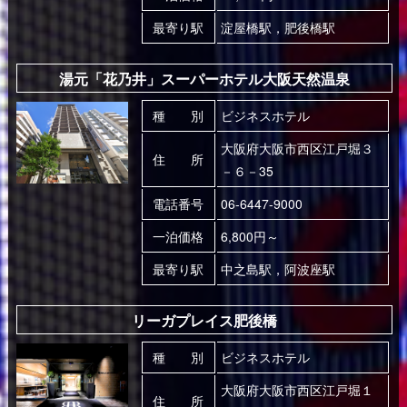
最寄り駅
淀屋橋駅，肥後橋駅
湯元「花乃井」スーパーホテル大阪天然温泉
種 別
ビジネスホテル
大阪府大阪市西区江戸堀３
住 所
－６－35
電話番号
06-6447-9000
一泊価格
6,800円～
最寄り駅
中之島駅，阿波座駅
リーガプレイス肥後橋
種 別
ビジネスホテル
大阪府大阪市西区江戸堀１
住 所