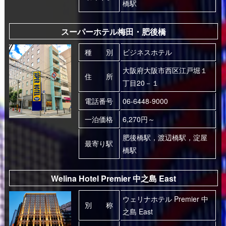
橋駅
スーパーホテル梅田・肥後橋
種 別
ビジネスホテル
大阪府大阪市西区江戸堀１
住 所
丁目20－１
電話番号
06-6448-9000
一泊価格
6,270円～
肥後橋駅，渡辺橋駅，淀屋
最寄り駅
橋駅
Welina Hotel Premier 中之島 East
ウェリナホテル Premier 中
別 称
之島 East