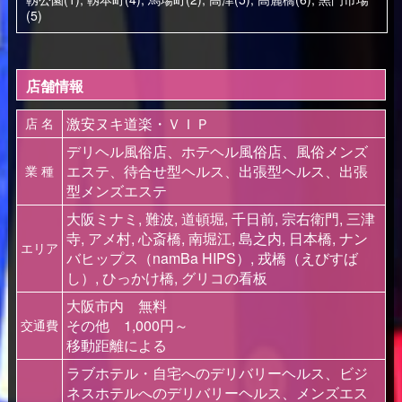
(5)
店舗情報
激安ヌキ道楽・ＶＩＰ
店 名
デリヘル風俗店、ホテヘル風俗店、風俗メンズ
エステ、待合せ型ヘルス、出張型ヘルス、出張
業 種
型メンズエステ
大阪ミナミ, 難波, 道頓堀, 千日前, 宗右衛門, 三津
寺, アメ村, 心斎橋, 南堀江, 島之内, 日本橋, ナン
エリア
バヒップス（namBa HIPS）, 戎橋（えびすば
し）, ひっかけ橋, グリコの看板
大阪市内 無料
その他 1,000円～
交通費
移動距離による
ラブホテル・自宅へのデリバリーヘルス、ビジ
ネスホテルへのデリバリーヘルス、メンズエス