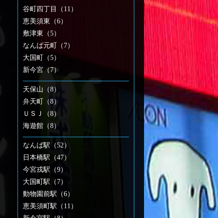
谷町四丁目（11）
恵美須東（6）
敷津東（5）
なんば元町（7）
大国町（5）
新今宮（7）
天保山（8）
弁天町（8）
ＵＳＪ（8）
海遊館（8）
なんば駅（52）
日本橋駅（47）
今宮戎駅（9）
大国町駅（7）
動物園前駅（6）
恵美須町駅（11）