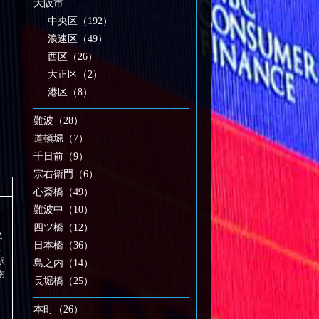
大阪市
中央区（192）
浪速区（49）
西区（26）
大正区（2）
港区（8）
難波（28）
道頓堀（7）
千日前（9）
宗右衛門（6）
心斎橋（49）
難波中（10）
四ツ橋（12）
代
日本橋（36）
本
駅
島之内（14）
南
長堀橋（25）
本町（26）