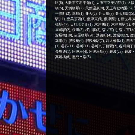
区(8)
,
大阪市立科学館(1)
,
大阪市立美術館(1)
,
大阪
橋(5)
,
天満橋駅(7)
,
天然温泉(9)
,
天王寺動物園(6)
,
平野町(2)
,
幸町(1)
,
弁天(2)
,
弁天町(8)
,
弁天町駅(5)
駅(11)
,
恵美須西(3)
,
敷津東(5)
,
敷津西(1)
,
新世界(4
橋駅(47)
,
日航ホテル(1)
,
木津川(1)
,
木津川駅(1)
,
本
屋町駅(2)
,
桜川(3)
,
桜川駅(3)
,
森ノ宮(1)
,
森ノ宮駅(
淀屋橋(19)
,
淀屋橋駅(20)
,
淡路町(4)
,
渡辺橋(2)
,
渡
築港(2)
,
肥後橋(6)
,
肥後橋駅(7)
,
西大橋駅(1)
,
西天下
(1)
,
谷四(11)
,
谷町(11)
,
谷町九丁目駅(2)
,
谷町四丁目
長堀通(1)
,
阿波座(4)
,
阿波座駅(7)
,
難波(28)
,
難波・
高麗橋(6)
,
黒門市場(5)