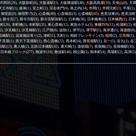
市西区(26)
,
大阪新町(6)
,
大阪港駅(3)
,
大阪難波駅(40)
,
大阪高島屋(10)
,
天保山(8)
,
天
天王寺駅(1)
,
媒体(1)
,
安土町(1)
,
宗右衛門(6)
,
島之内(14)
,
市岡(1)
,
市岡元町(1)
,
平尾(1)
,
,
御堂筋(9)
,
御宿野乃(2)
,
心斎橋(49)
,
心斎橋筋(3)
,
心斎橋駅(45)
,
恵美須東(6)
,
恵美須町
)
,
新今宮(7)
,
新今宮駅(8)
,
新今宮駅前駅(2)
,
日本橋(36)
,
日本橋東(2)
,
日本橋西(1)
,
日本
町(26)
,
本町橋(1)
,
本町駅(31)
,
東心斎橋(12)
,
東急ホテル(3)
,
東横INN(11)
,
松屋町(2)
,
2)
,
汐見橋(1)
,
汐見橋駅(1)
,
江戸堀(6)
,
波除(1)
,
津守(1)
,
津守駅(1)
,
海岸通(1)
,
海遊館(8)
,
辺橋駅(2)
,
温泉施設有り(2)
,
湊町(1)
,
瓦町(1)
,
相鉄フレッサイン(3)
,
稲荷(2)
,
立売堀(1)
,
茶屋(1)
,
西天下茶屋駅(1)
,
西心斎橋(22)
,
西本町(4)
,
西長堀駅(1)
,
谷一(1)
,
谷九(1)
,
谷
駅(13)
,
農人橋(2)
,
近鉄日本橋駅(45)
,
通天閣(1)
,
道頓堀(7)
,
長堀橋(25)
,
長堀橋駅(30)
,
日本橋ブロック(277)
,
難波中(10)
,
難波駅(40)
,
靱公園(1)
,
靱本町(4)
,
馬場町(2)
,
高津(5)