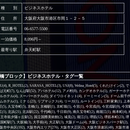
種 別
ビジネスホテル
住 所
大阪府大阪市港区市岡１－２－５
電話番号
06-6577-5500
一泊価格
8,096円～
最寄り駅
弁天町駅
橋ブロック】ビジネスホテル・タグ一覧
U(4)
,
R_HOTEL(2)
,
SARASA_HOTEL(3)
,
USJ(8)
,
Welina_Hotel(5)
,
くれたけイン(2)
,
で
ば元町(7)
,
なんば駅(52)
,
アパホテル(12)
,
アメ村(8)
,
カンデオホテル(1)
,
ガーナーホテ
ルホテル(4)
,
スーパーホテル(6)
,
ダイワロイネット(4)
,
ドーミーイン(5)
,
ドーム前千
ホテル(1)
,
ミナミ(23)
,
リブマックス(4)
,
リーガ(1)
,
ルートイン(1)
,
三軒家東(1)
,
上
(5)
,
久宝寺町(5)
,
京橋(1)
,
京橋駅(1)
,
京町堀(1)
,
今宮(1)
,
今宮戎(8)
,
今宮戎駅(9)
,
今宮
(1)
,
北浜(21)
,
北浜駅(22)
,
千代崎(1)
,
千日前(9)
,
南久宝寺町(2)
,
南堀江(1)
,
南本町(4)
,
王寺前夕陽ヶ丘駅(2)
,
国立国際美術館(2)
,
城見(2)
,
堀江(1)
,
堺筋(12)
,
堺筋本町(23)
,
堺
国町駅(7)
,
大坂城(3)
,
大手前(4)
,
大正駅(3)
,
大阪ドーム(4)
,
大阪ビジネスパーク駅(2)
,
阪市中央区(192)
,
大阪市内エリア(276)
,
大阪市大正区(2)
,
大阪市浪速区(49)
,
大阪市港