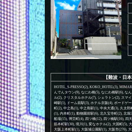
【難波・日本
HOTEL_S-PRESSO(2)
,
KOKO_HOTEL(3)
,
MIMAR
んでんタウン(9)
,
なにわ橋(5)
,
なにわ橋駅(6)
,
なん
ル(2)
,
クリスタルホテル(7)
,
シェラトン(2)
,
スマイ
崎駅(1)
,
ドーム前駅(3)
,
ホテル京阪(4)
,
ボードゲーム
町(2)
,
中之島(1)
,
中之島駅(1)
,
中央大通(3)
,
久太郎町
(1)
,
内本町(1)
,
動物園前駅(6)
,
北久宝寺町(2)
,
北堀江
船場(15)
,
博労町(4)
,
四ツ橋(12)
,
四ツ橋駅(16)
,
四天
筋本町駅(30)
,
境川(1)
,
変なホテル(2)
,
大国町(5)
,
大
大阪上本町駅(1)
,
大阪城公園駅(1)
,
大阪市(276)
,
大