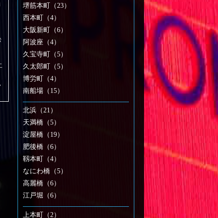
満
堺筋本町（23）
西本町（4）
大阪新町（6）
松
阿波座（4）
久宝寺町（5）
二
久太郎町（5）
博労町（4）
,
南船場（15）
北浜（21）
天満橋（5）
淀屋橋（19）
肥後橋（6）
靱本町（4）
なにわ橋（5）
高麗橋（6）
江戸堀（6）
上本町（2）