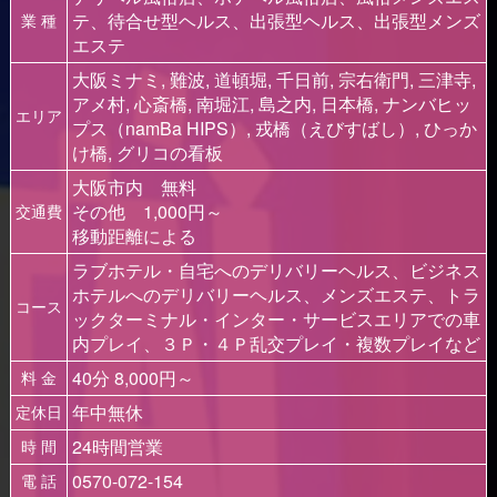
テ、待合せ型ヘルス、出張型ヘルス、出張型メンズ
業 種
エステ
大阪ミナミ, 難波, 道頓堀, 千日前, 宗右衛門, 三津寺,
アメ村, 心斎橋, 南堀江, 島之内, 日本橋, ナンバヒッ
エリア
プス（namBa HIPS）, 戎橋（えびすばし）, ひっか
け橋, グリコの看板
大阪市内 無料
その他 1,000円～
交通費
移動距離による
ラブホテル・自宅へのデリバリーヘルス、ビジネス
ホテルへのデリバリーヘルス、メンズエステ、トラ
コース
ックターミナル・インター・サービスエリアでの車
内プレイ、３Ｐ・４Ｐ乱交プレイ・複数プレイなど
40分 8,000円～
料 金
年中無休
定休日
24時間営業
時 間
0570-072-154
電 話