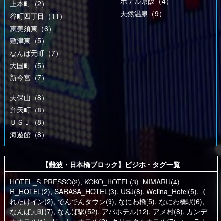
ホテル京阪（4）
上本町（2）
天然温泉（9）
谷町四丁目（11）
恵美須東（6）
敷津東（5）
なんば元町（7）
大国町（5）
新今宮（7）
天保山（8）
弁天町（8）
ＵＳＪ（8）
海遊館（8）
【難波・日本橋ブロック】ビジホ・タグ一覧
HOTEL_S-PRESSO(2)
,
KOKO_HOTEL(3)
,
MIMARU(4)
,
R_HOTEL(2)
,
SARASA_HOTEL(3)
,
USJ(8)
,
Welina_Hotel(5)
,
く
れたけイン(2)
,
でんでんタウン(9)
,
なにわ橋(5)
,
なにわ橋駅(6)
,
なんば元町(7)
,
なんば駅(52)
,
アパホテル(12)
,
アメ村(8)
,
カンデ