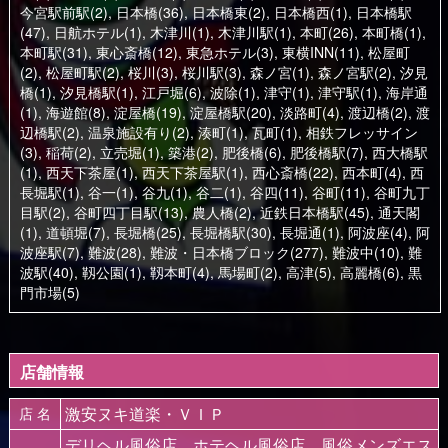
今宮駅前駅(2)
,
日本橋(36)
,
日本橋東(2)
,
日本橋西(1)
,
日本橋駅
(47)
,
日航ホテル(1)
,
木津川(1)
,
木津川駅(1)
,
本町(26)
,
本町橋(1)
,
本町駅(31)
,
東心斎橋(12)
,
東急ホテル(3)
,
東横INN(11)
,
松屋町
(2)
,
松屋町駅(2)
,
桜川(3)
,
桜川駅(3)
,
森ノ宮(1)
,
森ノ宮駅(2)
,
汐見
橋(1)
,
汐見橋駅(1)
,
江戸堀(6)
,
波除(1)
,
津守(1)
,
津守駅(1)
,
海岸通
(1)
,
海遊館(8)
,
淀屋橋(19)
,
淀屋橋駅(20)
,
淡路町(4)
,
渡辺橋(2)
,
渡
辺橋駅(2)
,
温泉施設有り(2)
,
湊町(1)
,
瓦町(1)
,
相鉄フレッサイン
(3)
,
稲荷(2)
,
立売堀(1)
,
築港(2)
,
肥後橋(6)
,
肥後橋駅(7)
,
西大橋駅
(1)
,
西天下茶屋(1)
,
西天下茶屋駅(1)
,
西心斎橋(22)
,
西本町(4)
,
西
長堀駅(1)
,
谷一(1)
,
谷九(1)
,
谷二(1)
,
谷四(11)
,
谷町(11)
,
谷町九丁
目駅(2)
,
谷町四丁目駅(13)
,
農人橋(2)
,
近鉄日本橋駅(45)
,
通天閣
(1)
,
道頓堀(7)
,
長堀橋(25)
,
長堀橋駅(30)
,
長堀通(1)
,
阿波座(4)
,
阿
波座駅(7)
,
難波(28)
,
難波・日本橋ブロック(277)
,
難波中(10)
,
難
波駅(40)
,
靱公園(1)
,
靱本町(4)
,
馬場町(2)
,
高津(5)
,
高麗橋(6)
,
黒
門市場(5)
店舗情報
激安ヌキ道楽・ＶＩＰ
店 名
デリヘル風俗店、ホテヘル風俗店、風俗メンズエス