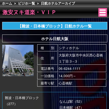
ホーム
>
ビジホ一覧
>
日航ホテルアーカイブ
激安ヌキ道楽・ＶＩＰ
【難波・日本橋ブロック】日航ホテル一覧
ホテル日航大阪
種 別
シティホテル
大阪府大阪市中央区西心斎橋
住 所
１丁目３−３
電話番号
06-6244-1111
一泊価格
14,000円～
最寄り駅
心斎橋駅
難波・日本橋ブロック
なんば駅（52）
（277）
日本橋駅（47）