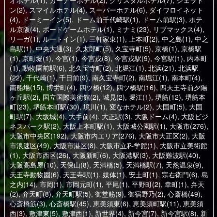
オホテル(1)
,
ガーナーホテル(2)
,
クリスタルホテル(7)
,
シェラト
ン(2)
,
スマイルホテル(4)
,
スーパーホテル(6)
,
ダイワロイネット
(4)
,
ドーミーイン(5)
,
ドーム前千代崎駅(1)
,
ドーム前駅(3)
,
ホテ
ル京阪(4)
,
ボードゲームホテル(1)
,
ミナミ(23)
,
リブマックス(4)
,
リーガ(1)
,
ルートイン(1)
,
三軒家東(1)
,
上本町(2)
,
中之島(1)
,
中之
島駅(1)
,
中央大通(3)
,
久太郎町(5)
,
久宝寺町(5)
,
京橋(1)
,
京橋駅
(1)
,
京町堀(1)
,
今宮(1)
,
今宮戎(8)
,
今宮戎駅(9)
,
今宮駅(1)
,
内本町
(1)
,
動物園前駅(6)
,
北久宝寺町(2)
,
北堀江(1)
,
北浜(21)
,
北浜駅
(22)
,
千代崎(1)
,
千日前(9)
,
南久宝寺町(2)
,
南堀江(1)
,
南本町(4)
,
南船場(15)
,
博労町(4)
,
四ツ橋(12)
,
四ツ橋駅(16)
,
四天王寺前夕陽
ヶ丘駅(2)
,
国立国際美術館(2)
,
城見(2)
,
堀江(1)
,
堺筋(12)
,
堺筋本
町(23)
,
堺筋本町駅(30)
,
境川(1)
,
変なホテル(2)
,
大国町(5)
,
大国
町駅(7)
,
大坂城(4)
,
大手前(4)
,
大正駅(3)
,
大阪ドーム(4)
,
大阪ビジ
ネスパーク駅(2)
,
大阪上本町駅(1)
,
大阪城公園駅(1)
,
大阪市(276)
,
大阪市中央区(192)
,
大阪市内エリア(276)
,
大阪市大正区(2)
,
大阪
市浪速区(49)
,
大阪市港区(8)
,
大阪市立科学館(1)
,
大阪市立美術館
(1)
,
大阪市西区(26)
,
大阪新町(6)
,
大阪港駅(3)
,
大阪難波駅(40)
,
大阪高島屋(10)
,
天保山(8)
,
天満橋(5)
,
天満橋駅(7)
,
天然温泉(9)
,
天王寺動物園(6)
,
天王寺駅(1)
,
媒体(1)
,
安土町(1)
,
宗右衛門(6)
,
島
之内(14)
,
市岡(1)
,
市岡元町(1)
,
平尾(1)
,
平野町(2)
,
幸町(1)
,
弁天
(2)
,
弁天町(8)
,
弁天町駅(5)
,
御堂筋(9)
,
御宿野乃(2)
,
心斎橋(49)
,
心斎橋筋(3)
,
心斎橋駅(45)
,
恵美須東(6)
,
恵美須町駅(11)
,
恵美須
西(3)
,
敷津東(5)
,
敷津西(1)
,
新世界(4)
,
新今宮(7)
,
新今宮駅(8)
,
新