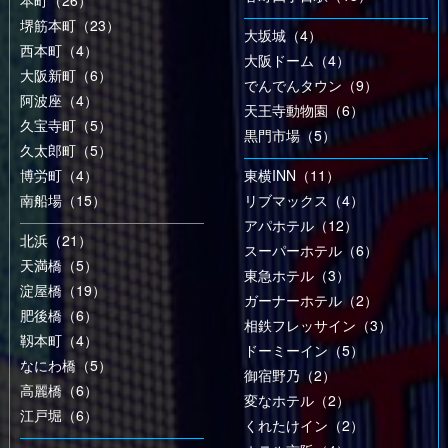
本町（26）
堺筋本町（23）
大坂城（4）
西本町（4）
大阪ドーム（4）
大阪新町（6）
でんでんタウン（9）
阿波座（4）
天王寺動物園（6）
久宝寺町（5）
黒門市場（5）
久太郎町（5）
博労町（4）
東横INN（11）
南船場（15）
リブマックス（4）
アパホテル（12）
北浜（21）
スーパーホテル（6）
天満橋（5）
東急ホテル（3）
淀屋橋（19）
ガーナーホテル（2）
肥後橋（6）
相鉄フレッサイン（3）
靱本町（4）
ドーミーイン（5）
なにわ橋（5）
御宿野乃（2）
高麗橋（6）
変なホテル（2）
江戸堀（6）
くれたけイン（2）