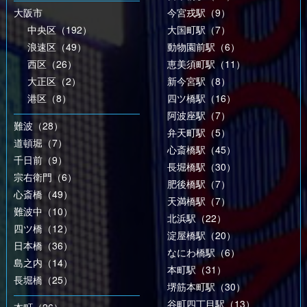
大阪市
今宮戎駅（9）
中央区（192）
大国町駅（7）
浪速区（49）
動物園前駅（6）
西区（26）
恵美須町駅（11）
大正区（2）
新今宮駅（8）
港区（8）
四ツ橋駅（16）
阿波座駅（7）
難波（28）
弁天町駅（5）
道頓堀（7）
心斎橋駅（45）
千日前（9）
長堀橋駅（30）
宗右衛門（6）
肥後橋駅（7）
心斎橋（49）
天満橋駅（7）
難波中（10）
北浜駅（22）
四ツ橋（12）
淀屋橋駅（20）
日本橋（36）
なにわ橋駅（6）
島之内（14）
本町駅（31）
長堀橋（25）
堺筋本町駅（30）
谷町四丁目駅（13）