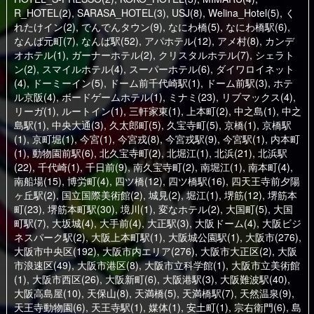
R_HOTEL(2)
,
SARASA_HOTEL(3)
,
USJ(8)
,
Welina_Hotel(5)
,
く
れたけイン(2)
,
でんでんタウン(9)
,
なにわ橋(5)
,
なにわ橋駅(6)
,
なんば元町(7)
,
なんば駅(52)
,
アパホテル(12)
,
アメ村(8)
,
カンデ
オホテル(1)
,
ガーナーホテル(2)
,
クリスタルホテル(7)
,
シェラト
ン(2)
,
スマイルホテル(4)
,
スーパーホテル(6)
,
ダイワロイネット
(4)
,
ドーミーイン(5)
,
ドーム前千代崎駅(1)
,
ドーム前駅(3)
,
ホテ
ル京阪(4)
,
ボードゲームホテル(1)
,
ミナミ(23)
,
リブマックス(4)
,
リーガ(1)
,
ルートイン(1)
,
三軒家東(1)
,
上本町(2)
,
中之島(1)
,
中之
島駅(1)
,
中央大通(3)
,
久太郎町(5)
,
久宝寺町(5)
,
京橋(1)
,
京橋駅
(1)
,
京町堀(1)
,
今宮(1)
,
今宮戎(8)
,
今宮戎駅(9)
,
今宮駅(1)
,
内本町
(1)
,
動物園前駅(6)
,
北久宝寺町(2)
,
北堀江(1)
,
北浜(21)
,
北浜駅
(22)
,
千代崎(1)
,
千日前(9)
,
南久宝寺町(2)
,
南堀江(1)
,
南本町(4)
,
南船場(15)
,
博労町(4)
,
四ツ橋(12)
,
四ツ橋駅(16)
,
四天王寺前夕陽
ヶ丘駅(2)
,
国立国際美術館(2)
,
城見(2)
,
堀江(1)
,
堺筋(12)
,
堺筋本
町(23)
,
堺筋本町駅(30)
,
境川(1)
,
変なホテル(2)
,
大国町(5)
,
大国
町駅(7)
,
大坂城(4)
,
大手前(4)
,
大正駅(3)
,
大阪ドーム(4)
,
大阪ビジ
ネスパーク駅(2)
,
大阪上本町駅(1)
,
大阪城公園駅(1)
,
大阪市(276)
,
大阪市中央区(192)
,
大阪市内エリア(276)
,
大阪市大正区(2)
,
大阪
市浪速区(49)
,
大阪市港区(8)
,
大阪市立科学館(1)
,
大阪市立美術館
(1)
,
大阪市西区(26)
,
大阪新町(6)
,
大阪港駅(3)
,
大阪難波駅(40)
,
大阪高島屋(10)
,
天保山(8)
,
天満橋(5)
,
天満橋駅(7)
,
天然温泉(9)
,
天王寺動物園(6)
,
天王寺駅(1)
,
媒体(1)
,
安土町(1)
,
宗右衛門(6)
,
島