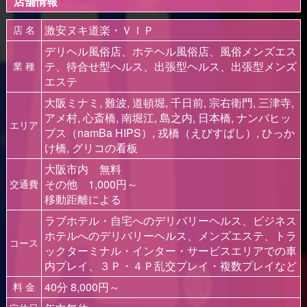
店舗情報
激安ヌキ道楽・ＶＩＰ
店 名
デリヘル風俗店、ホテヘル風俗店、風俗メンズエス
テ、待合せ型ヘルス、出張型ヘルス、出張型メンズ
業 種
エステ
大阪ミナミ, 難波, 道頓堀, 千日前, 宗右衛門, 三津寺,
アメ村, 心斎橋, 南堀江, 島之内, 日本橋, ナンバヒッ
エリア
プス（namBa HIPS）, 戎橋（えびすばし）, ひっか
け橋, グリコの看板
大阪市内 無料
その他 1,000円～
交通費
移動距離による
ラブホテル・自宅へのデリバリーヘルス、ビジネス
ホテルへのデリバリーヘルス、メンズエステ、トラ
コース
ックターミナル・インター・サービスエリアでの車
内プレイ、３Ｐ・４Ｐ乱交プレイ・複数プレイなど
40分 8,000円～
料 金