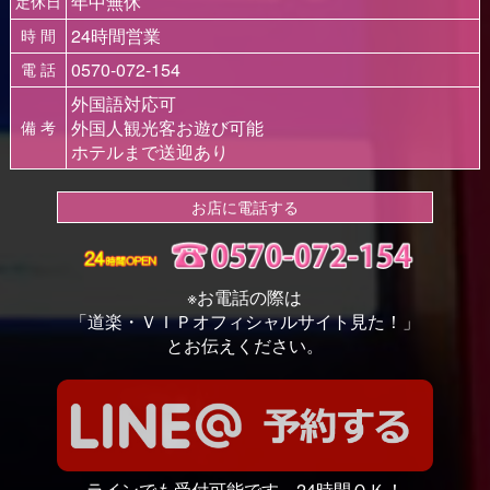
年中無休
定休日
24時間営業
時 間
0570-072-154
電 話
外国語対応可
外国人観光客お遊び可能
備 考
ホテルまで送迎あり
お店に電話する
※お電話の際は
「道楽・ＶＩＰオフィシャルサイト見た！」
とお伝えください。
ラインでも受付可能です。24時間ＯＫ！