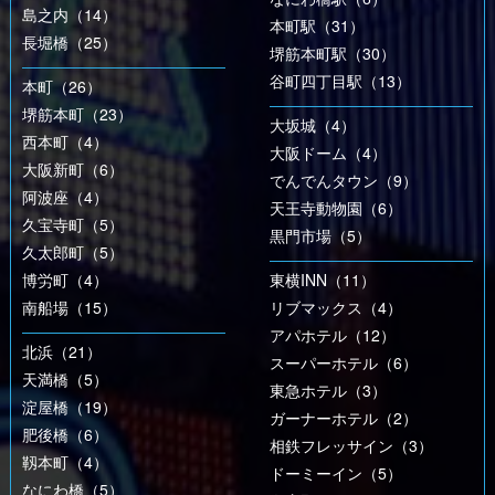
島之内（14）
本町駅（31）
長堀橋（25）
堺筋本町駅（30）
谷町四丁目駅（13）
本町（26）
堺筋本町（23）
大坂城（4）
西本町（4）
大阪ドーム（4）
大阪新町（6）
でんでんタウン（9）
阿波座（4）
天王寺動物園（6）
久宝寺町（5）
黒門市場（5）
久太郎町（5）
博労町（4）
東横INN（11）
南船場（15）
リブマックス（4）
アパホテル（12）
北浜（21）
スーパーホテル（6）
天満橋（5）
東急ホテル（3）
淀屋橋（19）
ガーナーホテル（2）
肥後橋（6）
相鉄フレッサイン（3）
靱本町（4）
ドーミーイン（5）
なにわ橋（5）