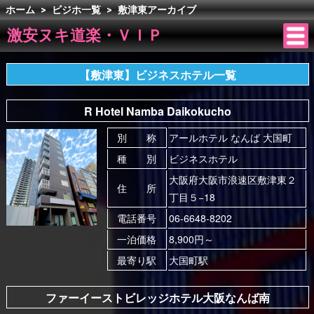
ホーム
>
ビジホ一覧
>
敷津東アーカイブ
激安ヌキ道楽・ＶＩＰ
【敷津東】ビジネスホテル一覧
R Hotel Namba Daikokucho
別 称
アールホテル なんば 大国町
種 別
ビジネスホテル
大阪府大阪市浪速区敷津東２
住 所
丁目５−18
電話番号
06-6648-8202
一泊価格
8,900円～
最寄り駅
大国町駅
ファーイーストビレッジホテル大阪なんば南