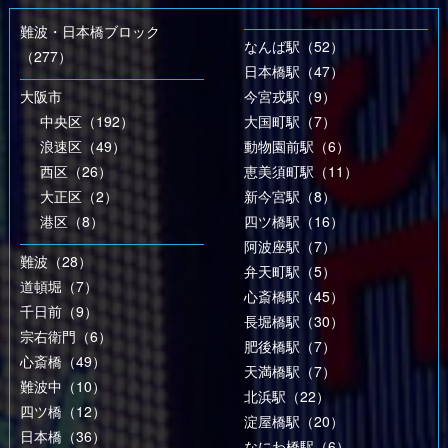
難波・日本橋ブロック
なんば駅（52）
（277）
日本橋駅（47）
大阪市
今宮戎駅（9）
中央区（192）
大国町駅（7）
浪速区（49）
動物園前駅（6）
西区（26）
恵美須町駅（11）
大正区（2）
新今宮駅（8）
港区（8）
四ツ橋駅（16）
阿波座駅（7）
難波（28）
弁天町駅（5）
道頓堀（7）
心斎橋駅（45）
千日前（9）
長堀橋駅（30）
宗右衛門（6）
肥後橋駅（7）
心斎橋（49）
天満橋駅（7）
難波中（10）
北浜駅（22）
四ツ橋（12）
淀屋橋駅（20）
日本橋（36）
なにわ橋駅（6）