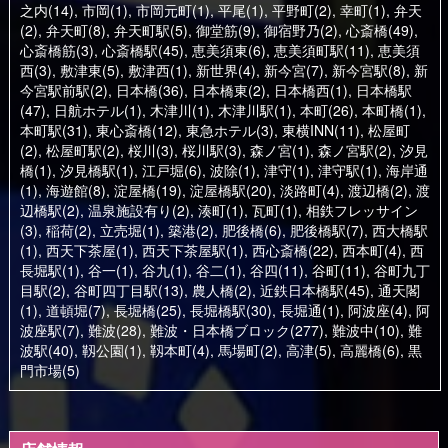
之内(14)
,
市岡(1)
,
市岡元町(1)
,
平尾(1)
,
平野町(2)
,
幸町(1)
,
弁天
(2)
,
弁天町(8)
,
弁天町駅(5)
,
御堂筋(9)
,
御宿野乃(2)
,
心斎橋(49)
,
心斎橋筋(3)
,
心斎橋駅(45)
,
恵美須東(6)
,
恵美須町駅(11)
,
恵美須
西(3)
,
敷津東(5)
,
敷津西(1)
,
新世界(4)
,
新今宮(7)
,
新今宮駅(8)
,
新
今宮駅前駅(2)
,
日本橋(36)
,
日本橋東(2)
,
日本橋西(1)
,
日本橋駅
(47)
,
日航ホテル(1)
,
木津川(1)
,
木津川駅(1)
,
本町(26)
,
本町橋(1)
,
本町駅(31)
,
東心斎橋(12)
,
東急ホテル(3)
,
東横INN(11)
,
松屋町
(2)
,
松屋町駅(2)
,
桜川(3)
,
桜川駅(3)
,
森ノ宮(1)
,
森ノ宮駅(2)
,
汐見
橋(1)
,
汐見橋駅(1)
,
江戸堀(6)
,
波除(1)
,
津守(1)
,
津守駅(1)
,
海岸通
(1)
,
海遊館(8)
,
淀屋橋(19)
,
淀屋橋駅(20)
,
淡路町(4)
,
渡辺橋(2)
,
渡
辺橋駅(2)
,
温泉施設有り(2)
,
湊町(1)
,
瓦町(1)
,
相鉄フレッサイン
(3)
,
稲荷(2)
,
立売堀(1)
,
築港(2)
,
肥後橋(6)
,
肥後橋駅(7)
,
西大橋駅
(1)
,
西天下茶屋(1)
,
西天下茶屋駅(1)
,
西心斎橋(22)
,
西本町(4)
,
西
長堀駅(1)
,
谷一(1)
,
谷九(1)
,
谷二(1)
,
谷四(11)
,
谷町(11)
,
谷町九丁
目駅(2)
,
谷町四丁目駅(13)
,
農人橋(2)
,
近鉄日本橋駅(45)
,
通天閣
(1)
,
道頓堀(7)
,
長堀橋(25)
,
長堀橋駅(30)
,
長堀通(1)
,
阿波座(4)
,
阿
波座駅(7)
,
難波(28)
,
難波・日本橋ブロック(277)
,
難波中(10)
,
難
波駅(40)
,
靱公園(1)
,
靱本町(4)
,
馬場町(2)
,
高津(5)
,
高麗橋(6)
,
黒
門市場(5)