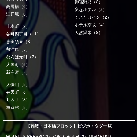
御宿野乃（2）
高麗橋（6）
変なホテル（2）
江戸堀（6）
くれたけイン（2）
ホテル京阪（4）
上本町（2）
天然温泉（9）
谷町四丁目（11）
恵美須東（6）
敷津東（5）
なんば元町（7）
大国町（5）
新今宮（7）
天保山（8）
弁天町（8）
ＵＳＪ（8）
海遊館（8）
【難波・日本橋ブロック】ビジホ・タグ一覧
HOTEL_S-PRESSO(2)
,
KOKO_HOTEL(3)
,
MIMARU(4)
,