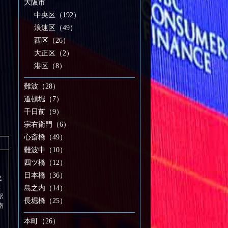
大阪市
中央区（192）
浪速区（49）
西区（26）
大正区（2）
港区（8）
難波（28）
道頓堀（7）
千日前（9）
宗右衛門（6）
心斎橋（49）
難波中（10）
四ツ橋（12）
日本橋（36）
代
本
島之内（14）
駅
長堀橋（25）
南
本町（26）