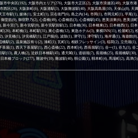
阪市中央区(192)
,
大阪市内エリア(276)
,
大阪市大正区(2)
,
大阪市浪速区(49)
,
大阪市港
市西区(26)
,
大阪新町(6)
,
大阪港駅(3)
,
大阪難波駅(40)
,
大阪高島屋(10)
,
天保山(8)
,
天
天王寺駅(1)
,
媒体(1)
,
安土町(1)
,
宗右衛門(6)
,
島之内(14)
,
市岡(1)
,
市岡元町(1)
,
平尾(1)
,
,
御堂筋(9)
,
御宿野乃(2)
,
心斎橋(49)
,
心斎橋筋(3)
,
心斎橋駅(45)
,
恵美須東(6)
,
恵美須町
)
,
新今宮(7)
,
新今宮駅(8)
,
新今宮駅前駅(2)
,
日本橋(36)
,
日本橋東(2)
,
日本橋西(1)
,
日本
町(26)
,
本町橋(1)
,
本町駅(31)
,
東心斎橋(12)
,
東急ホテル(3)
,
東横INN(11)
,
松屋町(2)
,
2)
,
汐見橋(1)
,
汐見橋駅(1)
,
江戸堀(6)
,
波除(1)
,
津守(1)
,
津守駅(1)
,
海岸通(1)
,
海遊館(8)
,
辺橋駅(2)
,
温泉施設有り(2)
,
湊町(1)
,
瓦町(1)
,
相鉄フレッサイン(3)
,
稲荷(2)
,
立売堀(1)
,
茶屋(1)
,
西天下茶屋駅(1)
,
西心斎橋(22)
,
西本町(4)
,
西長堀駅(1)
,
谷一(1)
,
谷九(1)
,
谷
駅(13)
,
農人橋(2)
,
近鉄日本橋駅(45)
,
通天閣(1)
,
道頓堀(7)
,
長堀橋(25)
,
長堀橋駅(30)
,
日本橋ブロック(277)
,
難波中(10)
,
難波駅(40)
,
靱公園(1)
,
靱本町(4)
,
馬場町(2)
,
高津(5)