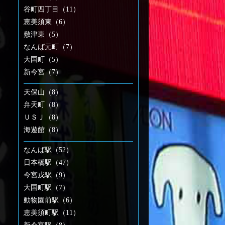
谷町四丁目（11）
恵美須東（6）
敷津東（5）
なんば元町（7）
大国町（5）
新今宮（7）
天保山（8）
弁天町（8）
ＵＳＪ（8）
海遊館（8）
なんば駅（52）
日本橋駅（47）
今宮戎駅（9）
大国町駅（7）
動物園前駅（6）
恵美須町駅（11）