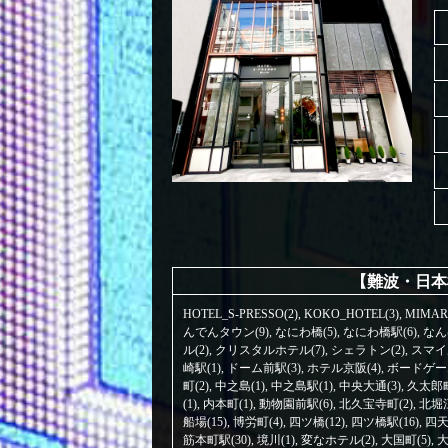
【難波・日本
HOTEL_S-PRESSO(2)
,
KOKO_HOTEL(3)
,
MIMAR
んでんタウン(9)
,
なにわ橋(5)
,
なにわ橋駅(6)
,
なん
ル(2)
,
クリスタルホテル(7)
,
シェラトン(2)
,
スマイ
崎駅(1)
,
ドーム前駅(3)
,
ホテル京阪(4)
,
ボードゲーム
町(2)
,
中之島(1)
,
中之島駅(1)
,
中央大通(3)
,
久太郎町
(1)
,
内本町(1)
,
動物園前駅(6)
,
北久宝寺町(2)
,
北堀江
船場(15)
,
博労町(4)
,
四ツ橋(12)
,
四ツ橋駅(16)
,
四天
筋本町駅(30)
,
境川(1)
,
変なホテル(2)
,
大国町(5)
,
大