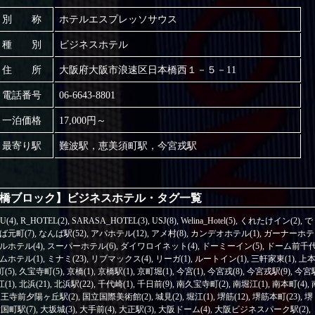
別 称
ホテルエスプレッソサウス
種 別
ビジネスホテル
住 所
大阪府大阪市浪速区日本橋西１－５－11
電話番号
06-6643-8801
一泊価格
17,000円～
最寄り駅
難波駅，恵美須町駅，今宮戎駅
橋ブロック】ビジネスホテル・タグ一覧
U(4)
,
R_HOTEL(2)
,
SARASA_HOTEL(3)
,
USJ(8)
,
Welina_Hotel(5)
,
くれたけイン(2)
,
で
ば元町(7)
,
なんば駅(52)
,
アパホテル(12)
,
アメ村(8)
,
カンデオホテル(1)
,
ガーナーホテ
ルホテル(4)
,
スーパーホテル(6)
,
ダイワロイネット(4)
,
ドーミーイン(5)
,
ドーム前千
ホテル(1)
,
ミナミ(23)
,
リブマックス(4)
,
リーガ(1)
,
ルートイン(1)
,
三軒家東(1)
,
上
(5)
,
久宝寺町(5)
,
京橋(1)
,
京橋駅(1)
,
京町堀(1)
,
今宮(1)
,
今宮戎(8)
,
今宮戎駅(9)
,
今宮
(1)
,
北浜(21)
,
北浜駅(22)
,
千代崎(1)
,
千日前(9)
,
南久宝寺町(2)
,
南堀江(1)
,
南本町(4)
,
王寺前夕陽ヶ丘駅(2)
,
国立国際美術館(2)
,
城見(2)
,
堀江(1)
,
堺筋(12)
,
堺筋本町(23)
,
堺
国町駅(7)
,
大坂城(3)
,
大手前(4)
,
大正駅(3)
,
大阪ドーム(4)
,
大阪ビジネスパーク駅(2)
,