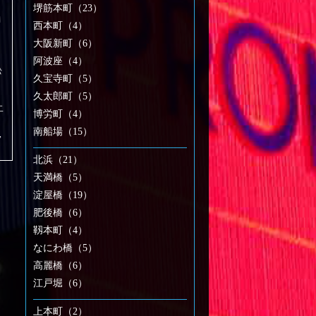
堺筋本町（23）
満
西本町（4）
大阪新町（6）
阿波座（4）
松
久宝寺町（5）
久太郎町（5）
二
博労町（4）
南船場（15）
,
北浜（21）
天満橋（5）
淀屋橋（19）
肥後橋（6）
靱本町（4）
なにわ橋（5）
高麗橋（6）
江戸堀（6）
上本町（2）