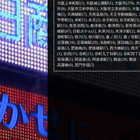
大阪上本町駅(1)
,
大阪城公園駅(1)
,
大阪市(276)
,
大
区(8)
,
大阪市立科学館(1)
,
大阪市立美術館(1)
,
大阪
橋(5)
,
天満橋駅(7)
,
天然温泉(9)
,
天王寺動物園(6)
,
平野町(2)
,
幸町(1)
,
弁天(2)
,
弁天町(8)
,
弁天町駅(5)
駅(11)
,
恵美須西(3)
,
敷津東(5)
,
敷津西(1)
,
新世界(4
橋駅(47)
,
日航ホテル(1)
,
木津川(1)
,
木津川駅(1)
,
本
屋町駅(2)
,
桜川(3)
,
桜川駅(3)
,
森ノ宮(1)
,
森ノ宮駅(
淀屋橋(19)
,
淀屋橋駅(20)
,
淡路町(4)
,
渡辺橋(2)
,
渡
築港(2)
,
肥後橋(6)
,
肥後橋駅(7)
,
西大橋駅(1)
,
西天下
(1)
,
谷四(11)
,
谷町(11)
,
谷町九丁目駅(2)
,
谷町四丁目
長堀通(1)
,
阿波座(4)
,
阿波座駅(7)
,
難波(28)
,
難波・
高麗橋(6)
,
黒門市場(5)