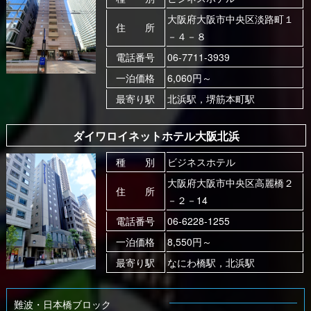
大阪府大阪市中央区淡路町１
住 所
－４－８
電話番号
06-7711-3939
一泊価格
6,060円～
最寄り駅
北浜駅，堺筋本町駅
ダイワロイネットホテル大阪北浜
種 別
ビジネスホテル
大阪府大阪市中央区高麗橋２
住 所
－２－14
電話番号
06-6228-1255
一泊価格
8,550円～
最寄り駅
なにわ橋駅，北浜駅
難波・日本橋ブロック