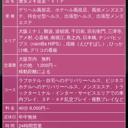
激安ヌキ道楽・ＶＩＰ
店 名
デリヘル風俗店、ホテヘル風俗店、風俗メンズエス
テ、待合せ型ヘルス、出張型ヘルス、出張型メンズ
業 種
エステ
大阪ミナミ, 難波, 道頓堀, 千日前, 宗右衛門, 三津寺,
アメ村, 心斎橋, 南堀江, 島之内, 日本橋, ナンバヒッ
エリア
プス（namBa HIPS）, 戎橋（えびすばし）, ひっか
け橋, グリコの看板
大阪市内 無料
その他 1,000円～
交通費
移動距離による
ラブホテル・自宅へのデリバリーヘルス、ビジネス
ホテルへのデリバリーヘルス、メンズエステ、トラ
コース
ックターミナル・インター・サービスエリアでの車
内プレイ、３Ｐ・４Ｐ乱交プレイ・複数プレイなど
40分 8,000円～
料 金
年中無休
定休日
24時間営業
時 間