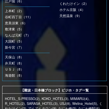
江戸堀（6）
くれたけイン（2）
ホテル京阪（4）
上本町（2）
天然温泉（9）
谷町四丁目（11）
恵美須東（6）
敷津東（5）
なんば元町（7）
大国町（5）
新今宮（7）
天保山（8）
弁天町（8）
ＵＳＪ（8）
海遊館（8）
【難波・日本橋ブロック】ビジホ・タグ一覧
HOTEL_S-PRESSO(2)
,
KOKO_HOTEL(3)
,
MIMARU(4)
,
R_HOTEL(2)
,
SARASA_HOTEL(3)
,
USJ(8)
,
Welina_Hotel(5)
,
く
れたけイン(2)
,
でんでんタウン(9)
,
なにわ橋(5)
,
なにわ橋駅(6)
,