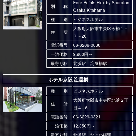
Four Points Flex by Sheraton
別 称
Osaka Kitahama
種 別
ビジネスホテル
大阪府大阪市中央区今橋１－
住 所
７－20
電話番号
06-6206-0030
一泊価格
9,900円～
最寄り駅
北浜駅，淀屋橋駅
ホテル京阪 淀屋橋
種 別
ビジネスホテル
大阪府大阪市中央区北浜２丁
住 所
目４−６
電話番号
06-6229-0321
一泊価格
12,350円～
最寄り駅
北浜駅，なにわ橋駅