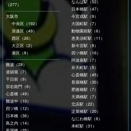
なんば駅（52）
（277）
日本橋駅（47）
大阪市
今宮戎駅（9）
中央区（192）
大国町駅（7）
浪速区（49）
動物園前駅（6）
西区（26）
恵美須町駅（11）
大正区（2）
新今宮駅（8）
港区（8）
四ツ橋駅（16）
阿波座駅（7）
難波（28）
弁天町駅（5）
道頓堀（7）
心斎橋駅（45）
千日前（9）
長堀橋駅（30）
宗右衛門（6）
肥後橋駅（7）
心斎橋（49）
天満橋駅（7）
難波中（10）
北浜駅（22）
四ツ橋（12）
淀屋橋駅（20）
日本橋（36）
なにわ橋駅（6）
島之内（14）
本町駅（31）
長堀橋（25）