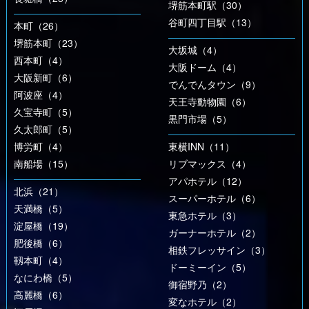
堺筋本町駅（30）
谷町四丁目駅（13）
本町（26）
堺筋本町（23）
大坂城（4）
西本町（4）
大阪ドーム（4）
大阪新町（6）
でんでんタウン（9）
阿波座（4）
天王寺動物園（6）
久宝寺町（5）
黒門市場（5）
久太郎町（5）
博労町（4）
東横INN（11）
南船場（15）
リブマックス（4）
アパホテル（12）
北浜（21）
スーパーホテル（6）
天満橋（5）
東急ホテル（3）
淀屋橋（19）
ガーナーホテル（2）
肥後橋（6）
相鉄フレッサイン（3）
靱本町（4）
ドーミーイン（5）
なにわ橋（5）
御宿野乃（2）
高麗橋（6）
変なホテル（2）