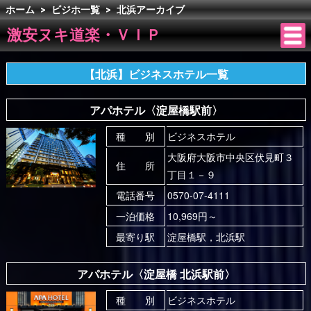
ホーム
>
ビジホ一覧
>
北浜アーカイブ
激安ヌキ道楽・ＶＩＰ
【北浜】ビジネスホテル一覧
アパホテル〈淀屋橋駅前〉
種 別
ビジネスホテル
大阪府大阪市中央区伏見町３
住 所
丁目１－９
電話番号
0570-07-4111
一泊価格
10,969円～
最寄り駅
淀屋橋駅，北浜駅
アパホテル〈淀屋橋 北浜駅前〉
種 別
ビジネスホテル