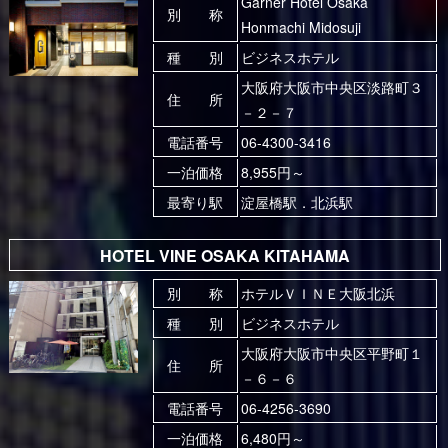
Garner Hotel Osaka
別 称
Honmachi Midosuji
種 別
ビジネスホテル
大阪府大阪市中央区淡路町３
住 所
－２－７
電話番号
06-4300-3416
一泊価格
8,955円～
最寄り駅
淀屋橋駅．北浜駅
HOTEL VINE OSAKA KITAHAMA
別 称
ホテルＶＩＮＥ大阪北浜
種 別
ビジネスホテル
大阪府大阪市中央区平野町１
住 所
－６－６
電話番号
06-4256-3690
一泊価格
6,480円～