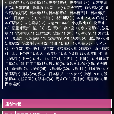
心斎橋筋(3)
,
心斎橋駅(45)
,
恵美須東(6)
,
恵美須町駅(11)
,
恵美須
西(3)
,
敷津東(5)
,
敷津西(1)
,
新世界(4)
,
新今宮(7)
,
新今宮駅(8)
,
新
今宮駅前駅(2)
,
日本橋(36)
,
日本橋東(2)
,
日本橋西(1)
,
日本橋駅
(47)
,
日航ホテル(1)
,
木津川(1)
,
木津川駅(1)
,
本町(26)
,
本町橋(1)
,
本町駅(31)
,
東心斎橋(12)
,
東急ホテル(3)
,
東横INN(11)
,
松屋町
(2)
,
松屋町駅(2)
,
桜川(3)
,
桜川駅(3)
,
森ノ宮(1)
,
森ノ宮駅(2)
,
汐見
橋(1)
,
汐見橋駅(1)
,
江戸堀(6)
,
波除(1)
,
津守(1)
,
津守駅(1)
,
海岸通
(1)
,
海遊館(8)
,
淀屋橋(19)
,
淀屋橋駅(20)
,
淡路町(4)
,
渡辺橋(2)
,
渡
辺橋駅(2)
,
温泉施設有り(2)
,
湊町(1)
,
瓦町(1)
,
相鉄フレッサイン
(3)
,
稲荷(2)
,
立売堀(1)
,
築港(2)
,
肥後橋(6)
,
肥後橋駅(7)
,
西大橋駅
(1)
,
西天下茶屋(1)
,
西天下茶屋駅(1)
,
西心斎橋(22)
,
西本町(4)
,
西
長堀駅(1)
,
谷一(1)
,
谷九(1)
,
谷二(1)
,
谷四(11)
,
谷町(11)
,
谷町九丁
目駅(2)
,
谷町四丁目駅(13)
,
農人橋(2)
,
近鉄日本橋駅(45)
,
通天閣
(1)
,
道頓堀(7)
,
長堀橋(25)
,
長堀橋駅(30)
,
長堀通(1)
,
阿波座(4)
,
阿
波座駅(7)
,
難波(28)
,
難波・日本橋ブロック(277)
,
難波中(10)
,
難
波駅(40)
,
靱公園(1)
,
靱本町(4)
,
馬場町(2)
,
高津(5)
,
高麗橋(6)
,
黒
門市場(5)
店舗情報