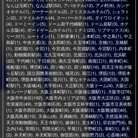
なんば元町(7)
,
なんば駅(52)
,
アパホテル(12)
,
アメ村(8)
,
カンデ
オホテル(1)
,
ガーナーホテル(2)
,
クリスタルホテル(7)
,
シェラト
ン(2)
,
スマイルホテル(4)
,
スーパーホテル(6)
,
ダイワロイネット
(4)
,
ドーミーイン(5)
,
ドーム前千代崎駅(1)
,
ドーム前駅(3)
,
ホテ
ル京阪(4)
,
ボードゲームホテル(1)
,
ミナミ(23)
,
リブマックス(4)
,
リーガ(1)
,
ルートイン(1)
,
三軒家東(1)
,
上本町(2)
,
中之島(1)
,
中之
島駅(1)
,
中央大通(3)
,
久太郎町(5)
,
久宝寺町(5)
,
京橋(1)
,
京橋駅
(1)
,
京町堀(1)
,
今宮(1)
,
今宮戎(8)
,
今宮戎駅(9)
,
今宮駅(1)
,
内本町
(1)
,
動物園前駅(6)
,
北久宝寺町(2)
,
北堀江(1)
,
北浜(21)
,
北浜駅
(22)
,
千代崎(1)
,
千日前(9)
,
南久宝寺町(2)
,
南堀江(1)
,
南本町(4)
,
南船場(15)
,
博労町(4)
,
四ツ橋(12)
,
四ツ橋駅(16)
,
四天王寺前夕陽
ヶ丘駅(2)
,
国立国際美術館(2)
,
城見(2)
,
堀江(1)
,
堺筋(12)
,
堺筋本
町(23)
,
堺筋本町駅(30)
,
境川(1)
,
変なホテル(2)
,
大国町(5)
,
大国
町駅(7)
,
大坂城(4)
,
大手前(4)
,
大正駅(3)
,
大阪ドーム(4)
,
大阪ビジ
ネスパーク駅(2)
,
大阪上本町駅(1)
,
大阪城公園駅(1)
,
大阪市(276)
,
大阪市中央区(192)
,
大阪市内エリア(276)
,
大阪市大正区(2)
,
大阪
市浪速区(49)
,
大阪市港区(8)
,
大阪市立科学館(1)
,
大阪市立美術館
(1)
,
大阪市西区(26)
,
大阪新町(6)
,
大阪港駅(3)
,
大阪難波駅(40)
,
大阪高島屋(10)
,
天保山(8)
,
天満橋(5)
,
天満橋駅(7)
,
天然温泉(9)
,
天王寺動物園(6)
,
天王寺駅(1)
,
媒体(1)
,
安土町(1)
,
宗右衛門(6)
,
島
之内(14)
,
市岡(1)
,
市岡元町(1)
,
平尾(1)
,
平野町(2)
,
幸町(1)
,
弁天
(2)
,
弁天町(8)
,
弁天町駅(5)
,
御堂筋(9)
,
御宿野乃(2)
,
心斎橋(49)
,