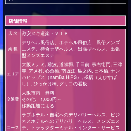
店舗情報
激安ヌキ道楽・ＶＩＰ
店 名
デリヘル風俗店、ホテヘル風俗店、風俗メンズ
エステ、待合せ型ヘルス、出張型ヘルス、出張
業 種
型メンズエステ
大阪ミナミ, 難波, 道頓堀, 千日前, 宗右衛門, 三津
寺, アメ村, 心斎橋, 南堀江, 島之内, 日本橋, ナン
エリア
バヒップス（namBa HIPS）, 戎橋（えびすば
し）, ひっかけ橋, グリコの看板
大阪市内 無料
その他 1,000円～
交通費
移動距離による
ラブホテル・自宅へのデリバリーヘルス、ビジ
ネスホテルへのデリバリーヘルス、メンズエス
テ、トラックターミナル・インター・サービス
コース