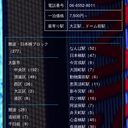
電話番号
06-6552-8011
一泊価格
7,500円～
最寄り駅
大正駅，ドーム前駅
難波・日本橋ブロック
なんば駅（52）
（277）
日本橋駅（47）
大阪市
今宮戎駅（9）
中央区（192）
大国町駅（7）
浪速区（49）
動物園前駅（6）
西区（26）
恵美須町駅（11）
大正区（2）
新今宮駅（8）
港区（8）
四ツ橋駅（16）
阿波座駅（7）
難波（28）
弁天町駅（5）
道頓堀（7）
心斎橋駅（45）
千日前（9）
長堀橋駅（30）