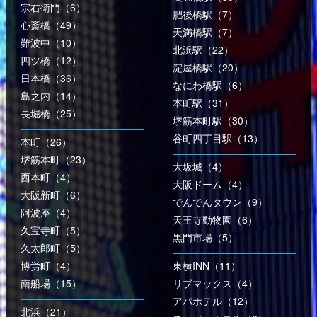
宗右衛門（6）
肥後橋駅（7）
心斎橋（49）
天満橋駅（7）
難波中（10）
北浜駅（22）
四ツ橋（12）
淀屋橋駅（20）
日本橋（36）
なにわ橋駅（6）
島之内（14）
本町駅（31）
長堀橋（25）
堺筋本町駅（30）
谷町四丁目駅（13）
本町（26）
堺筋本町（23）
大坂城（4）
西本町（4）
大阪ドーム（4）
大阪新町（6）
でんでんタウン（9）
阿波座（4）
天王寺動物園（6）
久宝寺町（5）
黒門市場（5）
久太郎町（5）
博労町（4）
東横INN（11）
南船場（15）
リブマックス（4）
アパホテル（12）
北浜（21）