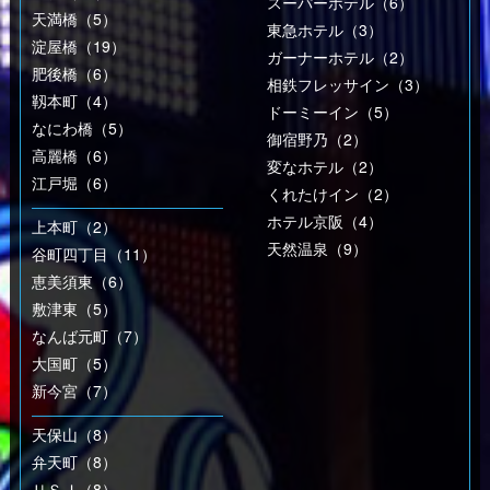
スーパーホテル（6）
天満橋（5）
東急ホテル（3）
淀屋橋（19）
ガーナーホテル（2）
肥後橋（6）
相鉄フレッサイン（3）
靱本町（4）
ドーミーイン（5）
なにわ橋（5）
御宿野乃（2）
高麗橋（6）
変なホテル（2）
江戸堀（6）
くれたけイン（2）
ホテル京阪（4）
上本町（2）
天然温泉（9）
谷町四丁目（11）
恵美須東（6）
敷津東（5）
なんば元町（7）
大国町（5）
新今宮（7）
天保山（8）
弁天町（8）
ＵＳＪ（8）