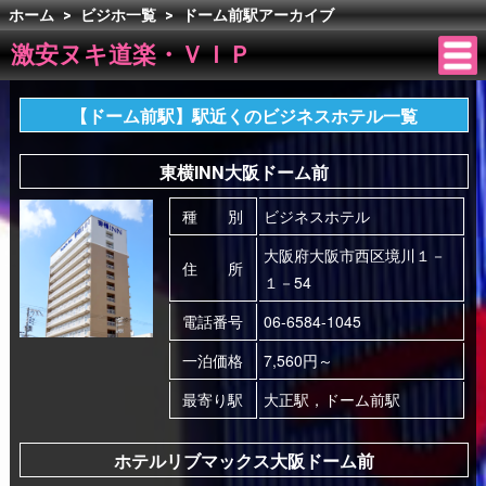
ホーム
>
ビジホ一覧
>
ドーム前駅アーカイブ
激安ヌキ道楽・ＶＩＰ
【ドーム前駅】駅近くのビジネスホテル一覧
東横INN大阪ドーム前
種 別
ビジネスホテル
大阪府大阪市西区境川１－
住 所
１－54
電話番号
06-6584-1045
一泊価格
7,560円～
最寄り駅
大正駅，ドーム前駅
ホテルリブマックス大阪ドーム前