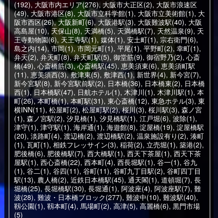
(192)
,
大阪市内エリア(276)
,
大阪市大正区(2)
,
大阪市浪速区
(49)
,
大阪市港区(8)
,
大阪市立科学館(1)
,
大阪市立美術館(1)
,
大
阪市西区(26)
,
大阪新町(6)
,
大阪港駅(3)
,
大阪難波駅(40)
,
大阪
高島屋(10)
,
天保山(8)
,
天満橋(5)
,
天満橋駅(7)
,
天然温泉(9)
,
天
王寺動物園(6)
,
天王寺駅(1)
,
媒体(1)
,
安土町(1)
,
宗右衛門(6)
,
島之内(14)
,
市岡(1)
,
市岡元町(1)
,
平尾(1)
,
平野町(2)
,
幸町(1)
,
弁天(2)
,
弁天町(8)
,
弁天町駅(5)
,
御堂筋(9)
,
御宿野乃(2)
,
心斎
橋(49)
,
心斎橋筋(3)
,
心斎橋駅(45)
,
恵美須東(6)
,
恵美須町駅
(11)
,
恵美須西(3)
,
敷津東(5)
,
敷津西(1)
,
新世界(4)
,
新今宮(7)
,
新今宮駅(8)
,
新今宮駅前駅(2)
,
日本橋(36)
,
日本橋東(2)
,
日本橋
西(1)
,
日本橋駅(47)
,
日航ホテル(1)
,
木津川(1)
,
木津川駅(1)
,
本
町(26)
,
本町橋(1)
,
本町駅(31)
,
東心斎橋(12)
,
東急ホテル(3)
,
東
横INN(11)
,
松屋町(2)
,
松屋町駅(2)
,
桜川(3)
,
桜川駅(3)
,
森ノ宮
(1)
,
森ノ宮駅(2)
,
汐見橋(1)
,
汐見橋駅(1)
,
江戸堀(6)
,
波除(1)
,
津守(1)
,
津守駅(1)
,
海岸通(1)
,
海遊館(8)
,
淀屋橋(19)
,
淀屋橋駅
(20)
,
淡路町(4)
,
渡辺橋(2)
,
渡辺橋駅(2)
,
温泉施設有り(2)
,
湊町
(1)
,
瓦町(1)
,
相鉄フレッサイン(3)
,
稲荷(2)
,
立売堀(1)
,
築港(2)
,
肥後橋(6)
,
肥後橋駅(7)
,
西大橋駅(1)
,
西天下茶屋(1)
,
西天下茶
屋駅(1)
,
西心斎橋(22)
,
西本町(4)
,
西長堀駅(1)
,
谷一(1)
,
谷九
(1)
,
谷二(1)
,
谷四(11)
,
谷町(11)
,
谷町九丁目駅(2)
,
谷町四丁目
駅(13)
,
農人橋(2)
,
近鉄日本橋駅(45)
,
通天閣(1)
,
道頓堀(7)
,
長
堀橋(25)
,
長堀橋駅(30)
,
長堀通(1)
,
阿波座(4)
,
阿波座駅(7)
,
難
波(28)
,
難波・日本橋ブロック(277)
,
難波中(10)
,
難波駅(40)
,
靱公園(1)
,
靱本町(4)
,
馬場町(2)
,
高津(5)
,
高麗橋(6)
,
黒門市場
(5)