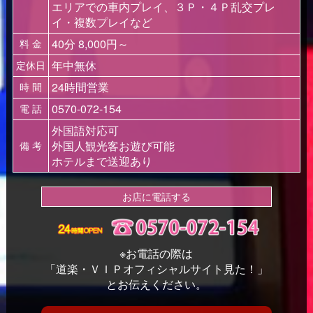
エリアでの車内プレイ、３Ｐ・４Ｐ乱交プレ
イ・複数プレイなど
40分 8,000円～
料 金
年中無休
定休日
24時間営業
時 間
0570-072-154
電 話
外国語対応可
外国人観光客お遊び可能
備 考
ホテルまで送迎あり
お店に電話する
※お電話の際は
「道楽・ＶＩＰオフィシャルサイト見た！」
とお伝えください。