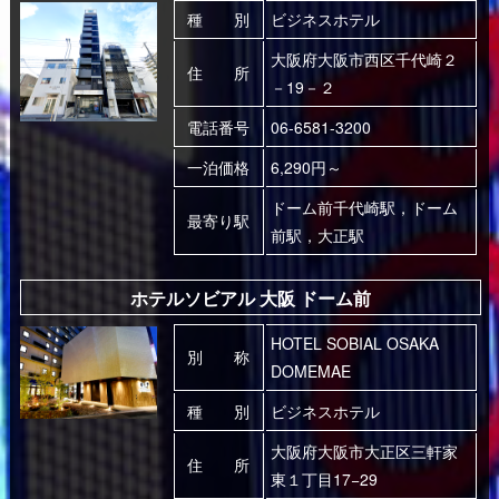
種 別
ビジネスホテル
大阪府大阪市西区千代崎２
住 所
－19－２
電話番号
06-6581-3200
一泊価格
6,290円～
ドーム前千代崎駅，ドーム
最寄り駅
前駅，大正駅
ホテルソビアル 大阪 ドーム前
HOTEL SOBIAL OSAKA
別 称
DOMEMAE
種 別
ビジネスホテル
大阪府大阪市大正区三軒家
住 所
東１丁目17−29