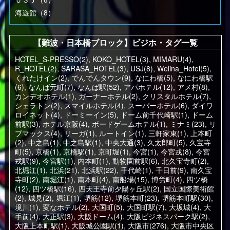
海遊館（8）
【難波・日本橋ブロック】ビジホ・タグ一覧
HOTEL_S-PRESSO(2)
,
KOKO_HOTEL(3)
,
MIMARU(4)
,
R_HOTEL(2)
,
SARASA_HOTEL(3)
,
USJ(8)
,
Welina_Hotel(5)
,
くれたけイン(2)
,
でんでんタウン(9)
,
なにわ橋(5)
,
なにわ橋駅
(6)
,
なんば元町(7)
,
なんば駅(52)
,
アパホテル(12)
,
アメ村(8)
,
カンデオホテル(1)
,
ガーナーホテル(2)
,
クリスタルホテル(7)
,
シェラトン(2)
,
スマイルホテル(4)
,
スーパーホテル(6)
,
ダイワ
ロイネット(4)
,
ドーミーイン(5)
,
ドーム前千代崎駅(1)
,
ドーム
前駅(3)
,
ホテル京阪(4)
,
ボードゲームホテル(1)
,
ミナミ(23)
,
リ
ブマックス(4)
,
リーガ(1)
,
ルートイン(1)
,
三軒家東(1)
,
上本町
(2)
,
中之島(1)
,
中之島駅(1)
,
中央大通(3)
,
久太郎町(5)
,
久宝寺
町(5)
,
京橋(1)
,
京橋駅(1)
,
京町堀(1)
,
今宮(1)
,
今宮戎(8)
,
今宮
戎駅(9)
,
今宮駅(1)
,
内本町(1)
,
動物園前駅(6)
,
北久宝寺町(2)
,
北堀江(1)
,
北浜(21)
,
北浜駅(22)
,
千代崎(1)
,
千日前(9)
,
南久宝
寺町(2)
,
南堀江(1)
,
南本町(4)
,
南船場(15)
,
博労町(4)
,
四ツ橋
(12)
,
四ツ橋駅(16)
,
四天王寺前夕陽ヶ丘駅(2)
,
国立国際美術館
(2)
,
城見(2)
,
堀江(1)
,
堺筋(12)
,
堺筋本町(23)
,
堺筋本町駅(30)
,
境川(1)
,
変なホテル(2)
,
大国町(5)
,
大国町駅(7)
,
大坂城(4)
,
大
手前(4)
,
大正駅(3)
,
大阪ドーム(4)
,
大阪ビジネスパーク駅(2)
,
大阪上本町駅(1)
,
大阪城公園駅(1)
,
大阪市(276)
,
大阪市中央区