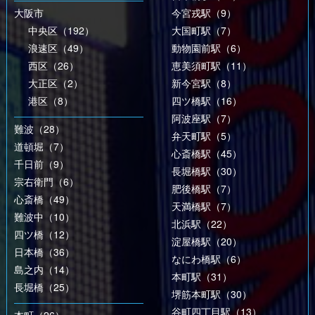
大阪市
今宮戎駅（9）
中央区（192）
大国町駅（7）
浪速区（49）
動物園前駅（6）
西区（26）
恵美須町駅（11）
大正区（2）
新今宮駅（8）
港区（8）
四ツ橋駅（16）
阿波座駅（7）
難波（28）
弁天町駅（5）
道頓堀（7）
心斎橋駅（45）
千日前（9）
長堀橋駅（30）
宗右衛門（6）
肥後橋駅（7）
心斎橋（49）
天満橋駅（7）
難波中（10）
北浜駅（22）
四ツ橋（12）
淀屋橋駅（20）
日本橋（36）
なにわ橋駅（6）
島之内（14）
本町駅（31）
長堀橋（25）
堺筋本町駅（30）
谷町四丁目駅（13）