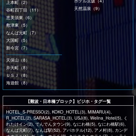
ホテル京阪（4）
上本町（2）
天然温泉（9）
谷町四丁目（11）
恵美須東（6）
敷津東（5）
なんば元町（7）
大国町（5）
新今宮（7）
天保山（8）
弁天町（8）
ＵＳＪ（8）
海遊館（8）
【難波・日本橋ブロック】ビジホ・タグ一覧
HOTEL_S-PRESSO(2)
,
KOKO_HOTEL(3)
,
MIMARU(4)
,
R_HOTEL(2)
,
SARASA_HOTEL(3)
,
USJ(8)
,
Welina_Hotel(5)
,
く
れたけイン(2)
,
でんでんタウン(9)
,
なにわ橋(5)
,
なにわ橋駅(6)
,
なんば元町(7)
,
なんば駅(52)
,
アパホテル(12)
,
アメ村(8)
,
カンデ