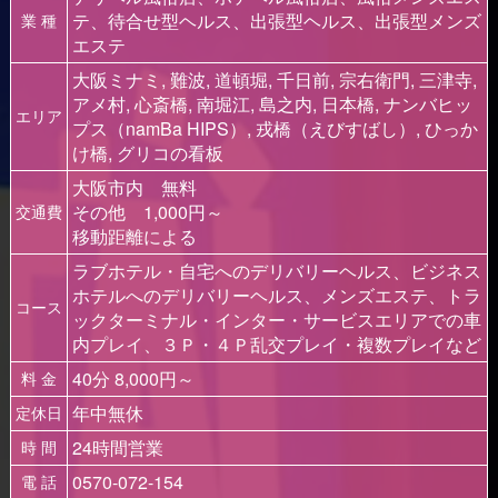
テ、待合せ型ヘルス、出張型ヘルス、出張型メンズ
業 種
エステ
大阪ミナミ, 難波, 道頓堀, 千日前, 宗右衛門, 三津寺,
アメ村, 心斎橋, 南堀江, 島之内, 日本橋, ナンバヒッ
エリア
プス（namBa HIPS）, 戎橋（えびすばし）, ひっか
け橋, グリコの看板
大阪市内 無料
その他 1,000円～
交通費
移動距離による
ラブホテル・自宅へのデリバリーヘルス、ビジネス
ホテルへのデリバリーヘルス、メンズエステ、トラ
コース
ックターミナル・インター・サービスエリアでの車
内プレイ、３Ｐ・４Ｐ乱交プレイ・複数プレイなど
40分 8,000円～
料 金
年中無休
定休日
24時間営業
時 間
0570-072-154
電 話