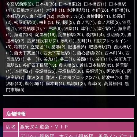
今宮駅前駅(2)
,
日本橋(36)
,
日本橋東(2)
,
日本橋西(1)
,
日本橋駅
(47)
,
日航ホテル(1)
,
木津川(1)
,
木津川駅(1)
,
本町(26)
,
本町橋(1)
,
本町駅(31)
,
東心斎橋(12)
,
東急ホテル(3)
,
東横INN(11)
,
松屋町
(2)
,
松屋町駅(2)
,
桜川(3)
,
桜川駅(3)
,
森ノ宮(1)
,
森ノ宮駅(2)
,
汐見
橋(1)
,
汐見橋駅(1)
,
江戸堀(6)
,
波除(1)
,
津守(1)
,
津守駅(1)
,
海岸通
(1)
,
海遊館(8)
,
淀屋橋(19)
,
淀屋橋駅(20)
,
淡路町(4)
,
渡辺橋(2)
,
渡
辺橋駅(2)
,
温泉施設有り(2)
,
湊町(1)
,
瓦町(1)
,
相鉄フレッサイン
(3)
,
稲荷(2)
,
立売堀(1)
,
築港(2)
,
肥後橋(6)
,
肥後橋駅(7)
,
西大橋駅
(1)
,
西天下茶屋(1)
,
西天下茶屋駅(1)
,
西心斎橋(22)
,
西本町(4)
,
西
長堀駅(1)
,
谷一(1)
,
谷九(1)
,
谷二(1)
,
谷四(11)
,
谷町(11)
,
谷町九丁
目駅(2)
,
谷町四丁目駅(13)
,
農人橋(2)
,
近鉄日本橋駅(45)
,
通天閣
(1)
,
道頓堀(7)
,
長堀橋(25)
,
長堀橋駅(30)
,
長堀通(1)
,
阿波座(4)
,
阿
波座駅(7)
,
難波(28)
,
難波・日本橋ブロック(277)
,
難波中(10)
,
難
波駅(40)
,
靱公園(1)
,
靱本町(4)
,
馬場町(2)
,
高津(5)
,
高麗橋(6)
,
黒
門市場(5)
店舗情報
激安ヌキ道楽・ＶＩＰ
店 名
デリヘル風俗店、ホテヘル風俗店、風俗メンズエス