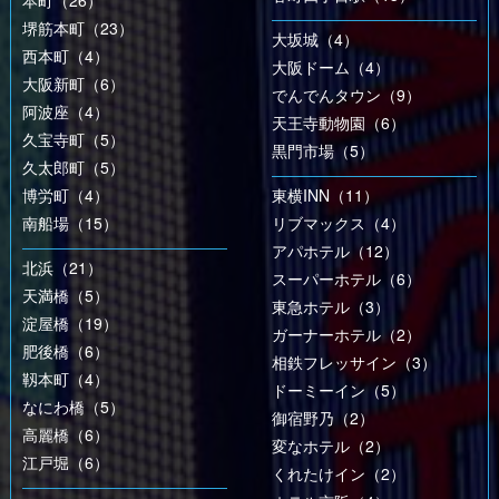
本町（26）
堺筋本町（23）
大坂城（4）
西本町（4）
大阪ドーム（4）
大阪新町（6）
でんでんタウン（9）
阿波座（4）
天王寺動物園（6）
久宝寺町（5）
黒門市場（5）
久太郎町（5）
博労町（4）
東横INN（11）
南船場（15）
リブマックス（4）
アパホテル（12）
北浜（21）
スーパーホテル（6）
天満橋（5）
東急ホテル（3）
淀屋橋（19）
ガーナーホテル（2）
肥後橋（6）
相鉄フレッサイン（3）
靱本町（4）
ドーミーイン（5）
なにわ橋（5）
御宿野乃（2）
高麗橋（6）
変なホテル（2）
江戸堀（6）
くれたけイン（2）