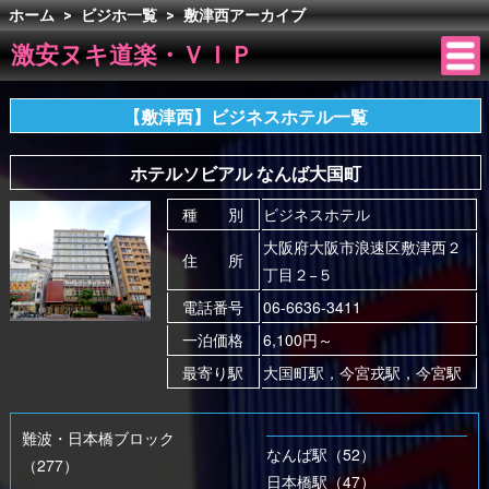
ホーム
>
ビジホ一覧
>
敷津西アーカイブ
激安ヌキ道楽・ＶＩＰ
【敷津西】ビジネスホテル一覧
ホテルソビアル なんば大国町
種 別
ビジネスホテル
大阪府大阪市浪速区敷津西２
住 所
丁目２−５
電話番号
06-6636-3411
一泊価格
6,100円～
最寄り駅
大国町駅，今宮戎駅，今宮駅
難波・日本橋ブロック
なんば駅（52）
（277）
日本橋駅（47）