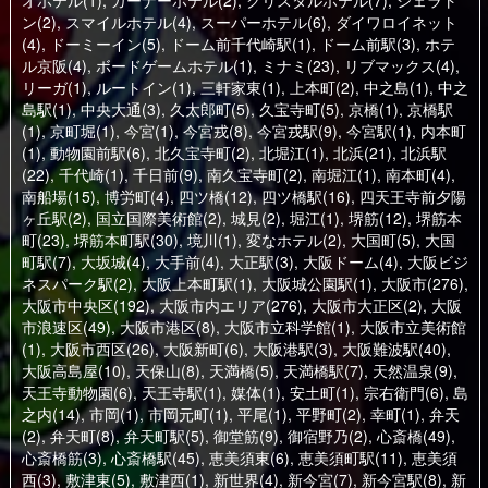
オホテル(1)
,
ガーナーホテル(2)
,
クリスタルホテル(7)
,
シェラト
ン(2)
,
スマイルホテル(4)
,
スーパーホテル(6)
,
ダイワロイネット
(4)
,
ドーミーイン(5)
,
ドーム前千代崎駅(1)
,
ドーム前駅(3)
,
ホテ
ル京阪(4)
,
ボードゲームホテル(1)
,
ミナミ(23)
,
リブマックス(4)
,
リーガ(1)
,
ルートイン(1)
,
三軒家東(1)
,
上本町(2)
,
中之島(1)
,
中之
島駅(1)
,
中央大通(3)
,
久太郎町(5)
,
久宝寺町(5)
,
京橋(1)
,
京橋駅
(1)
,
京町堀(1)
,
今宮(1)
,
今宮戎(8)
,
今宮戎駅(9)
,
今宮駅(1)
,
内本町
(1)
,
動物園前駅(6)
,
北久宝寺町(2)
,
北堀江(1)
,
北浜(21)
,
北浜駅
(22)
,
千代崎(1)
,
千日前(9)
,
南久宝寺町(2)
,
南堀江(1)
,
南本町(4)
,
南船場(15)
,
博労町(4)
,
四ツ橋(12)
,
四ツ橋駅(16)
,
四天王寺前夕陽
ヶ丘駅(2)
,
国立国際美術館(2)
,
城見(2)
,
堀江(1)
,
堺筋(12)
,
堺筋本
町(23)
,
堺筋本町駅(30)
,
境川(1)
,
変なホテル(2)
,
大国町(5)
,
大国
町駅(7)
,
大坂城(4)
,
大手前(4)
,
大正駅(3)
,
大阪ドーム(4)
,
大阪ビジ
ネスパーク駅(2)
,
大阪上本町駅(1)
,
大阪城公園駅(1)
,
大阪市(276)
,
大阪市中央区(192)
,
大阪市内エリア(276)
,
大阪市大正区(2)
,
大阪
市浪速区(49)
,
大阪市港区(8)
,
大阪市立科学館(1)
,
大阪市立美術館
(1)
,
大阪市西区(26)
,
大阪新町(6)
,
大阪港駅(3)
,
大阪難波駅(40)
,
大阪高島屋(10)
,
天保山(8)
,
天満橋(5)
,
天満橋駅(7)
,
天然温泉(9)
,
天王寺動物園(6)
,
天王寺駅(1)
,
媒体(1)
,
安土町(1)
,
宗右衛門(6)
,
島
之内(14)
,
市岡(1)
,
市岡元町(1)
,
平尾(1)
,
平野町(2)
,
幸町(1)
,
弁天
(2)
,
弁天町(8)
,
弁天町駅(5)
,
御堂筋(9)
,
御宿野乃(2)
,
心斎橋(49)
,
心斎橋筋(3)
,
心斎橋駅(45)
,
恵美須東(6)
,
恵美須町駅(11)
,
恵美須
西(3)
,
敷津東(5)
,
敷津西(1)
,
新世界(4)
,
新今宮(7)
,
新今宮駅(8)
,
新