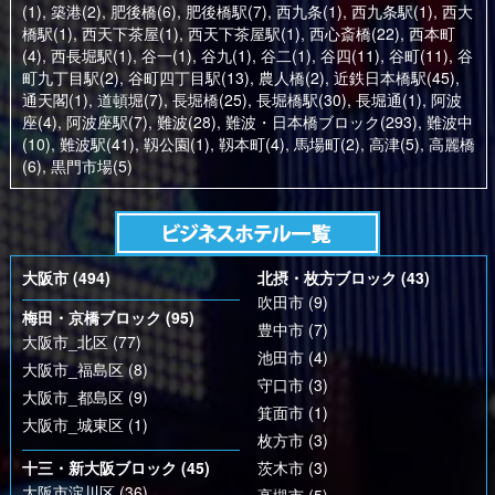
(1)
,
築港(2)
,
肥後橋(6)
,
肥後橋駅(7)
,
西九条(1)
,
西九条駅(1)
,
西大
橋駅(1)
,
西天下茶屋(1)
,
西天下茶屋駅(1)
,
西心斎橋(22)
,
西本町
(4)
,
西長堀駅(1)
,
谷一(1)
,
谷九(1)
,
谷二(1)
,
谷四(11)
,
谷町(11)
,
谷
町九丁目駅(2)
,
谷町四丁目駅(13)
,
農人橋(2)
,
近鉄日本橋駅(45)
,
通天閣(1)
,
道頓堀(7)
,
長堀橋(25)
,
長堀橋駅(30)
,
長堀通(1)
,
阿波
座(4)
,
阿波座駅(7)
,
難波(28)
,
難波・日本橋ブロック(293)
,
難波中
(10)
,
難波駅(41)
,
靱公園(1)
,
靱本町(4)
,
馬場町(2)
,
高津(5)
,
高麗橋
(6)
,
黒門市場(5)
大阪市 (494)
北摂・枚方ブロック (43)
吹田市 (9)
梅田・京橋ブロック (95)
豊中市 (7)
大阪市_北区 (77)
池田市 (4)
大阪市_福島区 (8)
守口市 (3)
大阪市_都島区 (9)
箕面市 (1)
大阪市_城東区 (1)
枚方市 (3)
十三・新大阪ブロック (45)
茨木市 (3)
大阪市淀川区 (36)