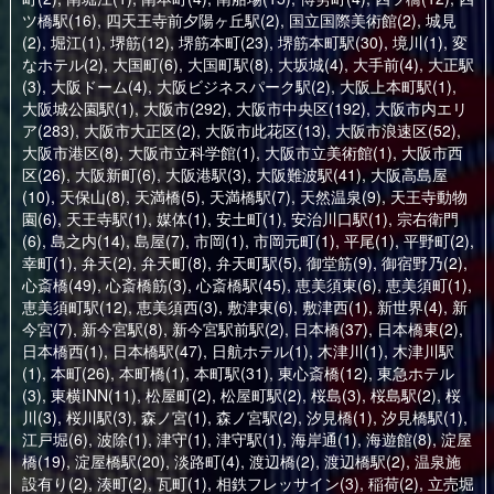
ツ橋駅(16)
,
四天王寺前夕陽ヶ丘駅(2)
,
国立国際美術館(2)
,
城見
(2)
,
堀江(1)
,
堺筋(12)
,
堺筋本町(23)
,
堺筋本町駅(30)
,
境川(1)
,
変
なホテル(2)
,
大国町(6)
,
大国町駅(8)
,
大坂城(4)
,
大手前(4)
,
大正駅
(3)
,
大阪ドーム(4)
,
大阪ビジネスパーク駅(2)
,
大阪上本町駅(1)
,
大阪城公園駅(1)
,
大阪市(292)
,
大阪市中央区(192)
,
大阪市内エリ
ア(283)
,
大阪市大正区(2)
,
大阪市此花区(13)
,
大阪市浪速区(52)
,
大阪市港区(8)
,
大阪市立科学館(1)
,
大阪市立美術館(1)
,
大阪市西
区(26)
,
大阪新町(6)
,
大阪港駅(3)
,
大阪難波駅(41)
,
大阪高島屋
(10)
,
天保山(8)
,
天満橋(5)
,
天満橋駅(7)
,
天然温泉(9)
,
天王寺動物
園(6)
,
天王寺駅(1)
,
媒体(1)
,
安土町(1)
,
安治川口駅(1)
,
宗右衛門
(6)
,
島之内(14)
,
島屋(7)
,
市岡(1)
,
市岡元町(1)
,
平尾(1)
,
平野町(2)
,
幸町(1)
,
弁天(2)
,
弁天町(8)
,
弁天町駅(5)
,
御堂筋(9)
,
御宿野乃(2)
,
心斎橋(49)
,
心斎橋筋(3)
,
心斎橋駅(45)
,
恵美須東(6)
,
恵美須町(1)
,
恵美須町駅(12)
,
恵美須西(3)
,
敷津東(6)
,
敷津西(1)
,
新世界(4)
,
新
今宮(7)
,
新今宮駅(8)
,
新今宮駅前駅(2)
,
日本橋(37)
,
日本橋東(2)
,
日本橋西(1)
,
日本橋駅(47)
,
日航ホテル(1)
,
木津川(1)
,
木津川駅
(1)
,
本町(26)
,
本町橋(1)
,
本町駅(31)
,
東心斎橋(12)
,
東急ホテル
(3)
,
東横INN(11)
,
松屋町(2)
,
松屋町駅(2)
,
桜島(3)
,
桜島駅(2)
,
桜
川(3)
,
桜川駅(3)
,
森ノ宮(1)
,
森ノ宮駅(2)
,
汐見橋(1)
,
汐見橋駅(1)
,
江戸堀(6)
,
波除(1)
,
津守(1)
,
津守駅(1)
,
海岸通(1)
,
海遊館(8)
,
淀屋
橋(19)
,
淀屋橋駅(20)
,
淡路町(4)
,
渡辺橋(2)
,
渡辺橋駅(2)
,
温泉施
設有り(2)
,
湊町(2)
,
瓦町(1)
,
相鉄フレッサイン(3)
,
稲荷(2)
,
立売堀