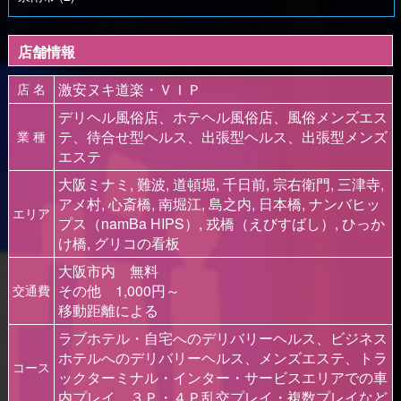
店舗情報
激安ヌキ道楽・ＶＩＰ
店 名
デリヘル風俗店、ホテヘル風俗店、風俗メンズエス
テ、待合せ型ヘルス、出張型ヘルス、出張型メンズ
業 種
エステ
大阪ミナミ, 難波, 道頓堀, 千日前, 宗右衛門, 三津寺,
アメ村, 心斎橋, 南堀江, 島之内, 日本橋, ナンバヒッ
エリア
プス（namBa HIPS）, 戎橋（えびすばし）, ひっか
け橋, グリコの看板
大阪市内 無料
その他 1,000円～
交通費
移動距離による
ラブホテル・自宅へのデリバリーヘルス、ビジネス
ホテルへのデリバリーヘルス、メンズエステ、トラ
コース
ックターミナル・インター・サービスエリアでの車
内プレイ、３Ｐ・４Ｐ乱交プレイ・複数プレイなど