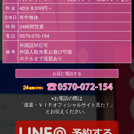
40分 8,000円～
料 金
年中無休
定休日
24時間営業
時 間
0570-072-154
電 話
外国語対応可
外国人観光客お遊び可能
備 考
ホテルまで送迎あり
お店に電話する
※お電話の際は
「道楽・ＶＩＰオフィシャルサイト見た！」
とお伝えください。