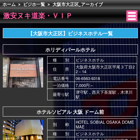
ホーム
>
ビジホ一覧
>
大阪市大正区_アーカイブ
激安ヌキ道楽・ＶＩＰ
【大阪市大正区】ビジネスホテル一覧
ホリディパールホテル
種 別
ビジネスホテル
大阪府大阪市大正区平尾３丁目2
住 所
2－14
電話番号
06-6563-9318
一泊価格
7,000円～
津守駅，西天下茶屋駅，木津川
最寄り駅
駅
ホテルソビアル 大阪 ドーム前
HOTEL SOBIAL OSAKA DOME
別 称
MAE
種 別
ビジネスホテル