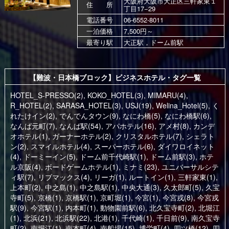
大阪府大阪市大正区三軒家東１
住 所
丁目17−29
電話番号
06-6552-8011
一泊価格
7,500円～
最寄り駅
大正駅，ドーム前駅
【難波・日本橋ブロック】ビジネスホテル・タグ一覧
HOTEL_S-PRESSO(2)
,
KOKO_HOTEL(3)
,
MIMARU(4)
,
R_HOTEL(2)
,
SARASA_HOTEL(3)
,
USJ(19)
,
Welina_Hotel(5)
,
く
れたけイン(2)
,
でんでんタウン(9)
,
なにわ橋(5)
,
なにわ橋駅(6)
,
なんば元町(7)
,
なんば駅(54)
,
アパホテル(16)
,
アメ村(8)
,
カンデ
オホテル(1)
,
ガーナーホテル(2)
,
クリスタルホテル(7)
,
シェラト
ン(2)
,
スマイルホテル(4)
,
スーパーホテル(6)
,
ダイワロイネット
(4)
,
ドーミーイン(5)
,
ドーム前千代崎駅(1)
,
ドーム前駅(3)
,
ホテ
ル京阪(4)
,
ボードゲームホテル(1)
,
ミナミ(23)
,
ユニバーサルシテ
ィ駅(7)
,
リブマックス(4)
,
リーガ(1)
,
ルートイン(1)
,
三軒家東(1)
,
上本町(2)
,
中之島(1)
,
中之島駅(1)
,
中央大通(3)
,
久太郎町(5)
,
久宝
寺町(5)
,
京橋(1)
,
京橋駅(1)
,
京町堀(1)
,
今宮(1)
,
今宮戎(8)
,
今宮戎
駅(9)
,
今宮駅(1)
,
内本町(1)
,
動物園前駅(6)
,
北久宝寺町(2)
,
北堀江
(1)
,
北浜(21)
,
北浜駅(22)
,
北港(1)
,
千代崎(1)
,
千日前(9)
,
南久宝寺
町(2)
,
南堀江(1)
,
南本町(4)
,
南船場(15)
,
博労町(4)
,
四ツ橋(12)
,
四