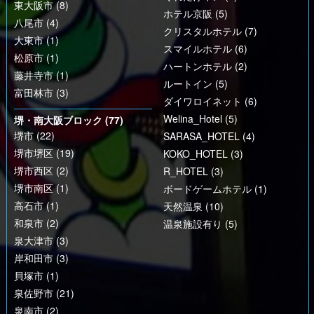
東大阪市 (8)
ホテル京阪 (5)
八尾市 (4)
クリスタルホテル (7)
大東市 (1)
スマイルホテル (6)
松原市 (1)
ハートンホテル (2)
藤井寺市 (1)
ルートイン (5)
富田林市 (3)
ダイワロイネット (6)
Welina_Hotel (5)
堺・南大阪ブロック (77)
堺市 (22)
SARASA_HOTEL (4)
堺市堺区 (19)
KOKO_HOTEL (3)
堺市西区 (2)
R_HOTEL (3)
堺市南区 (1)
ボードゲームホテル (1)
高石市 (1)
天然温泉 (10)
和泉市 (2)
温泉施設有り (5)
泉大津市 (3)
岸和田市 (3)
貝塚市 (1)
泉佐野市 (21)
泉南市 (2)