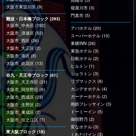
高槻市 (5)
大阪市東淀川区 (9)
寝屋川市 (3)
門真市 (5)
難波・日本橋ブロック (293)
大阪市_中央区 (192)
アパホテル (20)
大阪市_浪速区 (52)
スーパーホテル (10)
大阪市_西区 (26)
東横INN (26)
大阪市_大正区 (2)
東急ホテル (3)
大阪市_港区 (8)
日航ホテル (2)
大阪市_此花区 (13)
ヒルトン (1)
シェラトン (3)
谷九・天王寺ブロック (61)
リブマックス (9)
大阪市_天王寺区 (21)
カンデオホテル (4)
大阪市_阿倍野区 (6)
ガーナーホテル (2)
大阪市_西成区 (23)
相鉄フレッサイン (3)
大阪市_生野区 (2)
ドーミーイン (5)
大阪市_東成区 (2)
御宿野乃 (2)
大阪市_住之江区 (7)
変なホテル (3)
東大阪ブロック (18)
くれたけイン (3)