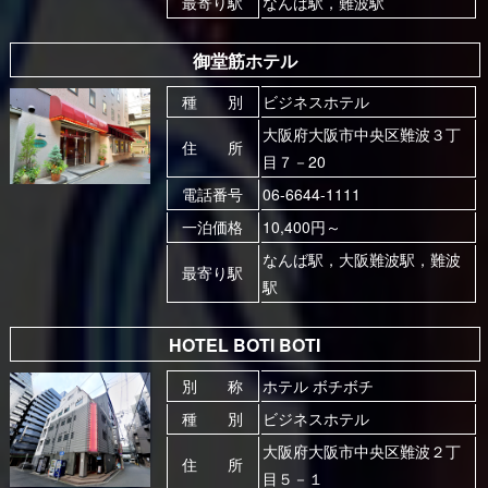
最寄り駅
なんば駅，難波駅
御堂筋ホテル
種 別
ビジネスホテル
大阪府大阪市中央区難波３丁
住 所
目７－20
電話番号
06-6644-1111
一泊価格
10,400円～
なんば駅，大阪難波駅，難波
最寄り駅
駅
HOTEL BOTI BOTI
別 称
ホテル ボチボチ
種 別
ビジネスホテル
大阪府大阪市中央区難波２丁
住 所
目５－１