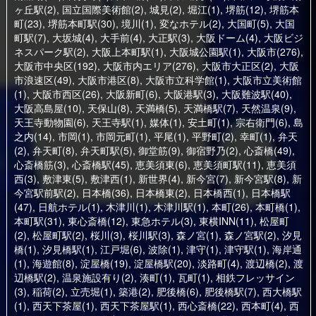
ヶ丘駅(2)
,
国立国際美術館(2)
,
城見(2)
,
堀江(1)
,
堺筋(12)
,
堺筋本
町(23)
,
堺筋本町駅(30)
,
境川(1)
,
変なホテル(2)
,
大国町(5)
,
大国
町駅(7)
,
大坂城(4)
,
大手前(4)
,
大正駅(3)
,
大阪ドーム(4)
,
大阪ビジ
ネスパーク駅(2)
,
大阪上本町駅(1)
,
大阪城公園駅(1)
,
大阪市(276)
,
大阪市中央区(192)
,
大阪市内エリア(276)
,
大阪市大正区(2)
,
大阪
市浪速区(49)
,
大阪市港区(8)
,
大阪市立科学館(1)
,
大阪市立美術館
(1)
,
大阪市西区(26)
,
大阪新町(6)
,
大阪港駅(3)
,
大阪難波駅(40)
,
大阪高島屋(10)
,
天保山(8)
,
天満橋(5)
,
天満橋駅(7)
,
天然温泉(9)
,
天王寺動物園(6)
,
天王寺駅(1)
,
媒体(1)
,
安土町(1)
,
宗右衛門(6)
,
島
之内(14)
,
市岡(1)
,
市岡元町(1)
,
平尾(1)
,
平野町(2)
,
幸町(1)
,
弁天
(2)
,
弁天町(8)
,
弁天町駅(5)
,
御堂筋(9)
,
御宿野乃(2)
,
心斎橋(49)
,
心斎橋筋(3)
,
心斎橋駅(45)
,
恵美須東(6)
,
恵美須町駅(11)
,
恵美須
西(3)
,
敷津東(5)
,
敷津西(1)
,
新世界(4)
,
新今宮(7)
,
新今宮駅(8)
,
新
今宮駅前駅(2)
,
日本橋(36)
,
日本橋東(2)
,
日本橋西(1)
,
日本橋駅
(47)
,
日航ホテル(1)
,
木津川(1)
,
木津川駅(1)
,
本町(26)
,
本町橋(1)
,
本町駅(31)
,
東心斎橋(12)
,
東急ホテル(3)
,
東横INN(11)
,
松屋町
(2)
,
松屋町駅(2)
,
桜川(3)
,
桜川駅(3)
,
森ノ宮(1)
,
森ノ宮駅(2)
,
汐見
橋(1)
,
汐見橋駅(1)
,
江戸堀(6)
,
波除(1)
,
津守(1)
,
津守駅(1)
,
海岸通
(1)
,
海遊館(8)
,
淀屋橋(19)
,
淀屋橋駅(20)
,
淡路町(4)
,
渡辺橋(2)
,
渡
辺橋駅(2)
,
温泉施設有り(2)
,
湊町(1)
,
瓦町(1)
,
相鉄フレッサイン
(3)
,
稲荷(2)
,
立売堀(1)
,
築港(2)
,
肥後橋(6)
,
肥後橋駅(7)
,
西大橋駅
(1)
,
西天下茶屋(1)
,
西天下茶屋駅(1)
,
西心斎橋(22)
,
西本町(4)
,
西