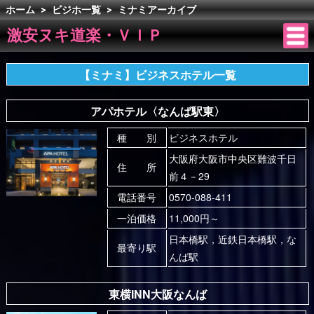
ホーム
>
ビジホ一覧
>
ミナミアーカイブ
激安ヌキ道楽・ＶＩＰ
【ミナミ】ビジネスホテル一覧
アパホテル〈なんば駅東〉
種 別
ビジネスホテル
大阪府大阪市中央区難波千日
住 所
前４－29
電話番号
0570-088-411
一泊価格
11,000円～
日本橋駅，近鉄日本橋駅，な
最寄り駅
んば駅
東横INN大阪なんば