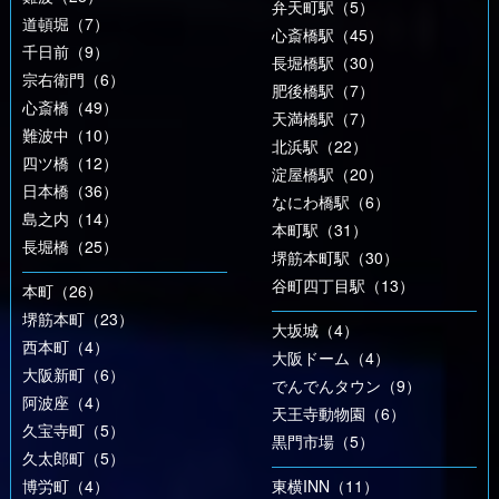
弁天町駅（5）
道頓堀（7）
心斎橋駅（45）
千日前（9）
長堀橋駅（30）
宗右衛門（6）
肥後橋駅（7）
心斎橋（49）
天満橋駅（7）
難波中（10）
北浜駅（22）
四ツ橋（12）
淀屋橋駅（20）
日本橋（36）
なにわ橋駅（6）
島之内（14）
本町駅（31）
長堀橋（25）
堺筋本町駅（30）
谷町四丁目駅（13）
本町（26）
堺筋本町（23）
大坂城（4）
西本町（4）
大阪ドーム（4）
大阪新町（6）
でんでんタウン（9）
阿波座（4）
天王寺動物園（6）
久宝寺町（5）
黒門市場（5）
久太郎町（5）
博労町（4）
東横INN（11）