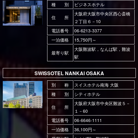
種 別
ビジネスホテル
大阪府大阪市中央区西心斎橋
住 所
２丁目６－10
電話番号
06-6213-3377
一泊価格
15,750円～
大阪難波駅，なんば駅，難波
最寄り駅
駅
SWISSOTEL NANKAI OSAKA
別 称
スイスホテル南海 大阪
種 別
シティホテル
大阪府大阪市中央区難波５－
住 所
１－60
電話番号
06-6646-1111
一泊価格
36,100円～