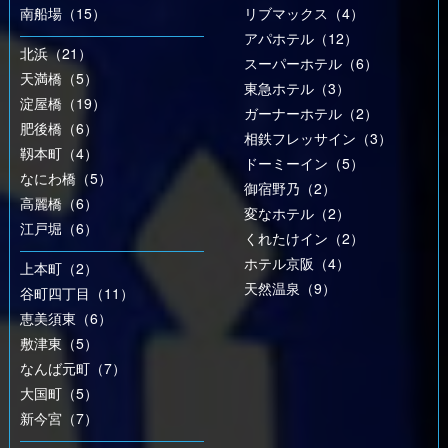
南船場（15）
リブマックス（4）
アパホテル（12）
北浜（21）
スーパーホテル（6）
天満橋（5）
東急ホテル（3）
淀屋橋（19）
ガーナーホテル（2）
肥後橋（6）
相鉄フレッサイン（3）
靱本町（4）
ドーミーイン（5）
なにわ橋（5）
御宿野乃（2）
高麗橋（6）
変なホテル（2）
江戸堀（6）
くれたけイン（2）
ホテル京阪（4）
上本町（2）
天然温泉（9）
谷町四丁目（11）
恵美須東（6）
敷津東（5）
なんば元町（7）
大国町（5）
新今宮（7）