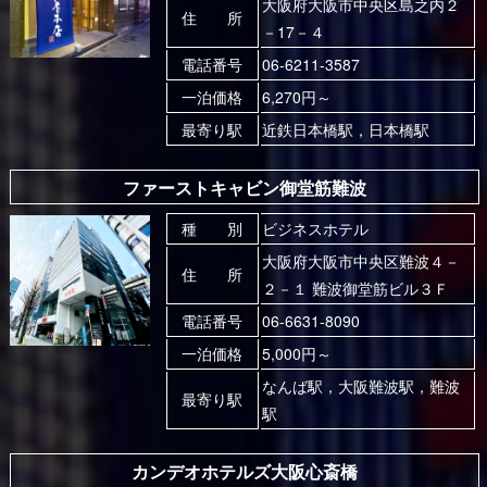
大阪府大阪市中央区島之内２
住 所
－17－４
電話番号
06-6211-3587
一泊価格
6,270円～
最寄り駅
近鉄日本橋駅，日本橋駅
ファーストキャビン御堂筋難波
種 別
ビジネスホテル
大阪府大阪市中央区難波４－
住 所
２－１ 難波御堂筋ビル３Ｆ
電話番号
06-6631-8090
一泊価格
5,000円～
なんば駅，大阪難波駅，難波
最寄り駅
駅
カンデオホテルズ大阪心斎橋