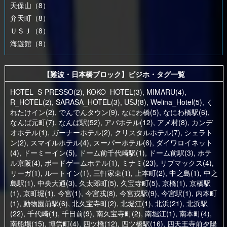
天保山（8）
弁天町（8）
ＵＳＪ（8）
海遊館（8）
【難波・日本橋ブロック】ビジホ・タグ一覧
HOTEL_S-PRESSO(2)
,
KOKO_HOTEL(3)
,
MIMARU(4)
,
R_HOTEL(2)
,
SARASA_HOTEL(3)
,
USJ(8)
,
Welina_Hotel(5)
,
く
れたけイン(2)
,
でんでんタウン(9)
,
なにわ橋(5)
,
なにわ橋駅(6)
,
なんば元町(7)
,
なんば駅(52)
,
アパホテル(12)
,
アメ村(8)
,
カンデ
オホテル(1)
,
ガーナーホテル(2)
,
クリスタルホテル(7)
,
シェラト
ン(2)
,
スマイルホテル(4)
,
スーパーホテル(6)
,
ダイワロイネット
(4)
,
ドーミーイン(5)
,
ドーム前千代崎駅(1)
,
ドーム前駅(3)
,
ホテ
ル京阪(4)
,
ボードゲームホテル(1)
,
ミナミ(23)
,
リブマックス(4)
,
リーガ(1)
,
ルートイン(1)
,
三軒家東(1)
,
上本町(2)
,
中之島(1)
,
中之
島駅(1)
,
中央大通(3)
,
久太郎町(5)
,
久宝寺町(5)
,
京橋(1)
,
京橋駅
(1)
,
京町堀(1)
,
今宮(1)
,
今宮戎(8)
,
今宮戎駅(9)
,
今宮駅(1)
,
内本町
(1)
,
動物園前駅(6)
,
北久宝寺町(2)
,
北堀江(1)
,
北浜(21)
,
北浜駅
(22)
,
千代崎(1)
,
千日前(9)
,
南久宝寺町(2)
,
南堀江(1)
,
南本町(4)
,
南船場(15)
,
博労町(4)
,
四ツ橋(12)
,
四ツ橋駅(16)
,
四天王寺前夕陽