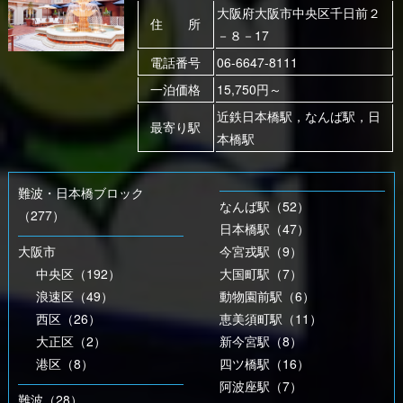
大阪府大阪市中央区千日前２
住 所
－８－17
電話番号
06-6647-8111
一泊価格
15,750円～
近鉄日本橋駅，なんば駅，日
最寄り駅
本橋駅
難波・日本橋ブロック
なんば駅（52）
（277）
日本橋駅（47）
大阪市
今宮戎駅（9）
中央区（192）
大国町駅（7）
浪速区（49）
動物園前駅（6）
西区（26）
恵美須町駅（11）
大正区（2）
新今宮駅（8）
港区（8）
四ツ橋駅（16）
阿波座駅（7）
難波（28）