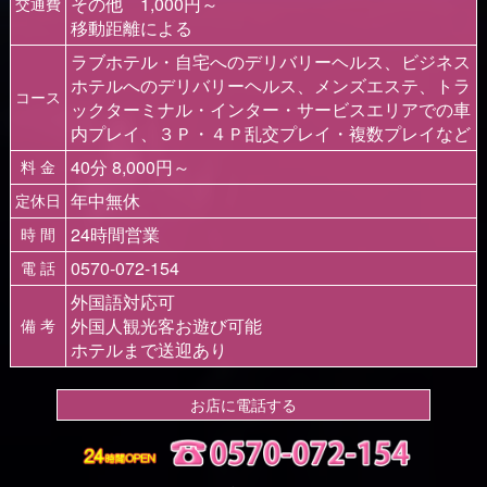
その他 1,000円～
交通費
移動距離による
ラブホテル・自宅へのデリバリーヘルス、ビジネス
ホテルへのデリバリーヘルス、メンズエステ、トラ
コース
ックターミナル・インター・サービスエリアでの車
内プレイ、３Ｐ・４Ｐ乱交プレイ・複数プレイなど
40分 8,000円～
料 金
年中無休
定休日
24時間営業
時 間
0570-072-154
電 話
外国語対応可
外国人観光客お遊び可能
備 考
ホテルまで送迎あり
お店に電話する