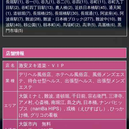
長堀駅(1)
,
谷一(1)
,
谷九(1)
,
谷二(1)
,
谷四(11)
,
谷町(11)
,
谷町九丁
目駅(2)
,
谷町四丁目駅(13)
,
農人橋(2)
,
近鉄日本橋駅(45)
,
通天閣
(1)
,
道頓堀(7)
,
長堀橋(25)
,
長堀橋駅(30)
,
長堀通(1)
,
阿波座(4)
,
阿
波座駅(7)
,
難波(28)
,
難波・日本橋ブロック(277)
,
難波中(10)
,
難
波駅(40)
,
靱公園(1)
,
靱本町(4)
,
馬場町(2)
,
高津(5)
,
高麗橋(6)
,
黒
門市場(5)
店舗情報
激安ヌキ道楽・ＶＩＰ
店 名
デリヘル風俗店、ホテヘル風俗店、風俗メンズエス
テ、待合せ型ヘルス、出張型ヘルス、出張型メンズ
業 種
エステ
大阪ミナミ, 難波, 道頓堀, 千日前, 宗右衛門, 三津寺,
アメ村, 心斎橋, 南堀江, 島之内, 日本橋, ナンバヒッ
エリア
プス（namBa HIPS）, 戎橋（えびすばし）, ひっか
け橋, グリコの看板
大阪市内 無料