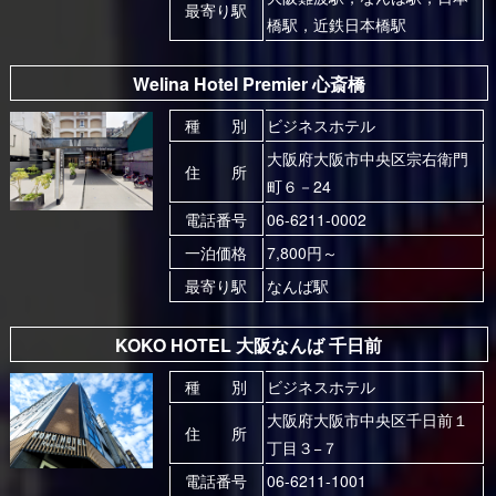
最寄り駅
橋駅，近鉄日本橋駅
Welina Hotel Premier 心斎橋
種 別
ビジネスホテル
大阪府大阪市中央区宗右衛門
住 所
町６－24
電話番号
06-6211-0002
一泊価格
7,800円～
最寄り駅
なんば駅
KOKO HOTEL 大阪なんば 千日前
種 別
ビジネスホテル
大阪府大阪市中央区千日前１
住 所
丁目３−７
電話番号
06-6211-1001