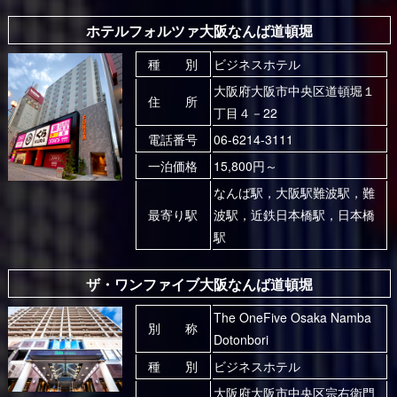
ホテルフォルツァ大阪なんば道頓堀
種 別
ビジネスホテル
大阪府大阪市中央区道頓堀１
住 所
丁目４－22
電話番号
06-6214-3111
一泊価格
15,800円～
なんば駅，大阪駅難波駅，難
最寄り駅
波駅，近鉄日本橋駅，日本橋
駅
ザ・ワンファイブ大阪なんば道頓堀
The OneFive Osaka Namba
別 称
Dotonbori
種 別
ビジネスホテル
大阪府大阪市中央区宗右衛門