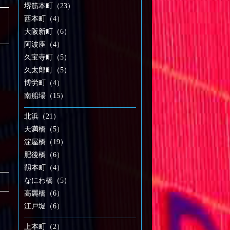
堺筋本町（23）
西本町（4）
大阪新町（6）
阿波座（4）
久宝寺町（5）
久太郎町（5）
博労町（4）
南船場（15）
北浜（21）
天満橋（5）
淀屋橋（19）
肥後橋（6）
靱本町（4）
なにわ橋（5）
高麗橋（6）
江戸堀（6）
上本町（2）