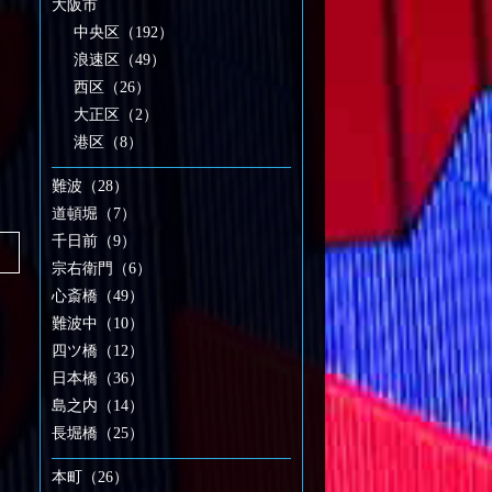
大阪市
中央区（192）
浪速区（49）
西区（26）
大正区（2）
港区（8）
難波（28）
道頓堀（7）
千日前（9）
宗右衛門（6）
心斎橋（49）
難波中（10）
四ツ橋（12）
日本橋（36）
島之内（14）
長堀橋（25）
本町（26）