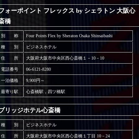
フォーポイント フレックス by シェラトン 大阪心
斎橋
別 称
Four Points Flex by Sheraton Osaka Shinsaibashi
種 別
ビジネスホテル
住 所
大阪府大阪市中央区西心斎橋１－10－10
電話番号
06-6121-8280
一泊価格
9,900円～
最寄り駅
心斎橋駅，四ツ橋駅
ブリッジホテル心斎橋
種 別
ビジネスホテル
住 所
大阪府大阪市中央区西心斎橋１丁目 10－24