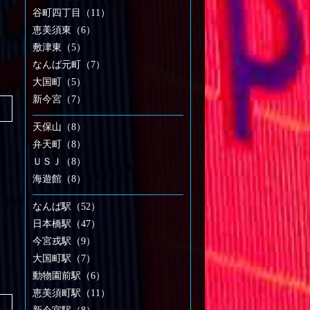
谷町四丁目（11）
恵美須東（6）
敷津東（5）
なんば元町（7）
大国町（5）
新今宮（7）
天保山（8）
弁天町（8）
ＵＳＪ（8）
海遊館（8）
なんば駅（52）
日本橋駅（47）
今宮戎駅（9）
大国町駅（7）
動物園前駅（6）
恵美須町駅（11）