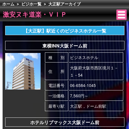
ホーム
>
ビジホ一覧
>
大正駅アーカイブ
激安ヌキ道楽・ＶＩＰ
【大正駅】駅近くのビジネスホテル一覧
東横INN大阪ドーム前
種 別
ビジネスホテル
大阪府大阪市西区境川１－
住 所
１－54
電話番号
06-6584-1045
一泊価格
7,560円～
最寄り駅
大正駅，ドーム前駅
ホテルリブマックス大阪ドーム前