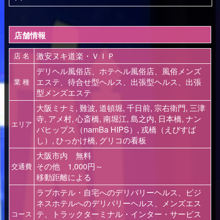
店舗情報
激安ヌキ道楽・ＶＩＰ
店 名
デリヘル風俗店、ホテヘル風俗店、風俗メンズ
エステ、待合せ型ヘルス、出張型ヘルス、出張
業 種
型メンズエステ
大阪ミナミ, 難波, 道頓堀, 千日前, 宗右衛門, 三津
寺, アメ村, 心斎橋, 南堀江, 島之内, 日本橋, ナン
エリア
バヒップス（namBa HIPS）, 戎橋（えびすば
し）, ひっかけ橋, グリコの看板
大阪市内 無料
その他 1,000円～
交通費
移動距離による
ラブホテル・自宅へのデリバリーヘルス、ビジ
ネスホテルへのデリバリーヘルス、メンズエス
テ、トラックターミナル・インター・サービス
コース