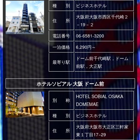
種 別
ビジネスホテル
大阪府大阪市西区千代崎２
住 所
－19－２
電話番号
06-6581-3200
一泊価格
6,290円～
ドーム前千代崎駅，ドーム
最寄り駅
前駅，大正駅
ホテルソビアル 大阪 ドーム前
HOTEL SOBIAL OSAKA
別 称
DOMEMAE
種 別
ビジネスホテル
大阪府大阪市大正区三軒家
住 所
東１丁目17−29