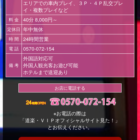
エリアでの車内プレイ、３Ｐ・４Ｐ乱交プレ
イ・複数プレイなど
40分 8,000円～
料 金
年中無休
定休日
24時間営業
時 間
0570-072-154
電 話
外国語対応可
外国人観光客お遊び可能
備 考
ホテルまで送迎あり
お店に電話する
※お電話の際は
「道楽・ＶＩＰオフィシャルサイト見た！」
とお伝えください。