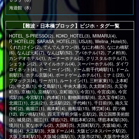
海遊館（8）
【難波・日本橋ブロック】ビジホ・タグ一覧
HOTEL_S-PRESSO(2)
,
KOKO_HOTEL(3)
,
MIMARU(4)
,
R_HOTEL(2)
,
SARASA_HOTEL(3)
,
USJ(8)
,
Welina_Hotel(5)
,
くれたけイン(2)
,
でんでんタウン(9)
,
なにわ橋(5)
,
なにわ橋駅
(6)
,
なんば元町(7)
,
なんば駅(52)
,
アパホテル(12)
,
アメ村(8)
,
カンデオホテル(1)
,
ガーナーホテル(2)
,
クリスタルホテル(7)
,
シェラトン(2)
,
スマイルホテル(4)
,
スーパーホテル(6)
,
ダイワ
ロイネット(4)
,
ドーミーイン(5)
,
ドーム前千代崎駅(1)
,
ドーム
前駅(3)
,
ホテル京阪(4)
,
ボードゲームホテル(1)
,
ミナミ(23)
,
リ
ブマックス(4)
,
リーガ(1)
,
ルートイン(1)
,
三軒家東(1)
,
上本町
(2)
,
中之島(1)
,
中之島駅(1)
,
中央大通(3)
,
久太郎町(5)
,
久宝寺
町(5)
,
京橋(1)
,
京橋駅(1)
,
京町堀(1)
,
今宮(1)
,
今宮戎(8)
,
今宮
戎駅(9)
,
今宮駅(1)
,
内本町(1)
,
動物園前駅(6)
,
北久宝寺町(2)
,
北堀江(1)
,
北浜(21)
,
北浜駅(22)
,
千代崎(1)
,
千日前(9)
,
南久宝
寺町(2)
,
南堀江(1)
,
南本町(4)
,
南船場(15)
,
博労町(4)
,
四ツ橋
(12)
,
四ツ橋駅(16)
,
四天王寺前夕陽ヶ丘駅(2)
,
国立国際美術館
(2)
,
城見(2)
,
堀江(1)
,
堺筋(12)
,
堺筋本町(23)
,
堺筋本町駅(30)
,
境川(1)
,
変なホテル(2)
,
大国町(5)
,
大国町駅(7)
,
大坂城(4)
,
大
手前(4)
,
大正駅(3)
,
大阪ドーム(4)
,
大阪ビジネスパーク駅(2)
,
大阪上本町駅(1)
,
大阪城公園駅(1)
,
大阪市(276)
,
大阪市中央区