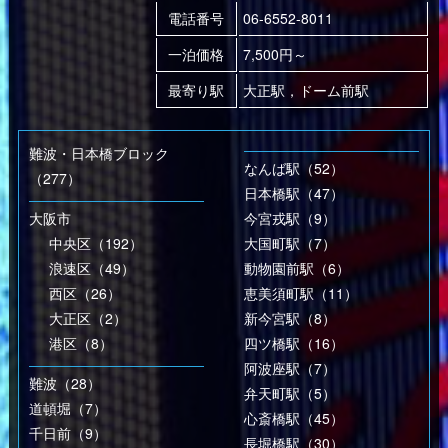
電話番号
06-6552-8011
一泊価格
7,500円～
最寄り駅
大正駅，ドーム前駅
難波・日本橋ブロック
なんば駅（52）
（277）
日本橋駅（47）
大阪市
今宮戎駅（9）
中央区（192）
大国町駅（7）
浪速区（49）
動物園前駅（6）
西区（26）
恵美須町駅（11）
大正区（2）
新今宮駅（8）
港区（8）
四ツ橋駅（16）
阿波座駅（7）
難波（28）
弁天町駅（5）
道頓堀（7）
心斎橋駅（45）
千日前（9）
長堀橋駅（30）