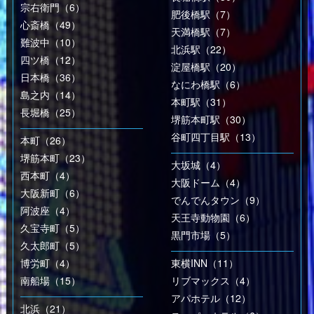
宗右衛門（6）
肥後橋駅（7）
心斎橋（49）
天満橋駅（7）
難波中（10）
北浜駅（22）
四ツ橋（12）
淀屋橋駅（20）
日本橋（36）
なにわ橋駅（6）
島之内（14）
本町駅（31）
長堀橋（25）
堺筋本町駅（30）
谷町四丁目駅（13）
本町（26）
堺筋本町（23）
大坂城（4）
西本町（4）
大阪ドーム（4）
大阪新町（6）
でんでんタウン（9）
阿波座（4）
天王寺動物園（6）
久宝寺町（5）
黒門市場（5）
久太郎町（5）
博労町（4）
東横INN（11）
南船場（15）
リブマックス（4）
アパホテル（12）
北浜（21）