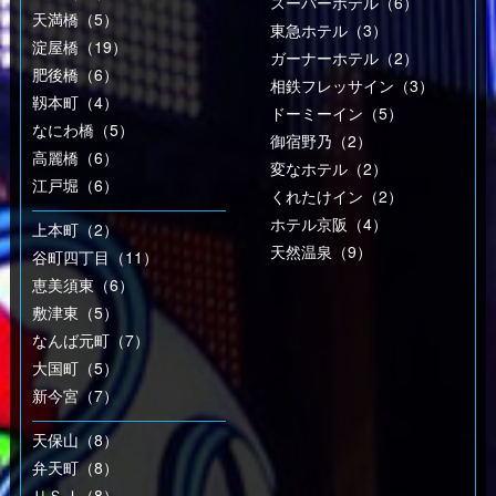
スーパーホテル（6）
天満橋（5）
東急ホテル（3）
淀屋橋（19）
ガーナーホテル（2）
肥後橋（6）
相鉄フレッサイン（3）
靱本町（4）
ドーミーイン（5）
なにわ橋（5）
御宿野乃（2）
高麗橋（6）
変なホテル（2）
江戸堀（6）
くれたけイン（2）
ホテル京阪（4）
上本町（2）
天然温泉（9）
谷町四丁目（11）
恵美須東（6）
敷津東（5）
なんば元町（7）
大国町（5）
新今宮（7）
天保山（8）
弁天町（8）
ＵＳＪ（8）