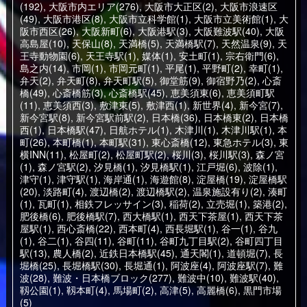
(192)
,
大阪市内エリア(276)
,
大阪市大正区(2)
,
大阪市浪速区
(49)
,
大阪市港区(8)
,
大阪市立科学館(1)
,
大阪市立美術館(1)
,
大
阪市西区(26)
,
大阪新町(6)
,
大阪港駅(3)
,
大阪難波駅(40)
,
大阪
高島屋(10)
,
天保山(8)
,
天満橋(5)
,
天満橋駅(7)
,
天然温泉(9)
,
天
王寺動物園(6)
,
天王寺駅(1)
,
媒体(1)
,
安土町(1)
,
宗右衛門(6)
,
島之内(14)
,
市岡(1)
,
市岡元町(1)
,
平尾(1)
,
平野町(2)
,
幸町(1)
,
弁天(2)
,
弁天町(8)
,
弁天町駅(5)
,
御堂筋(9)
,
御宿野乃(2)
,
心斎
橋(49)
,
心斎橋筋(3)
,
心斎橋駅(45)
,
恵美須東(6)
,
恵美須町駅
(11)
,
恵美須西(3)
,
敷津東(5)
,
敷津西(1)
,
新世界(4)
,
新今宮(7)
,
新今宮駅(8)
,
新今宮駅前駅(2)
,
日本橋(36)
,
日本橋東(2)
,
日本橋
西(1)
,
日本橋駅(47)
,
日航ホテル(1)
,
木津川(1)
,
木津川駅(1)
,
本
町(26)
,
本町橋(1)
,
本町駅(31)
,
東心斎橋(12)
,
東急ホテル(3)
,
東
横INN(11)
,
松屋町(2)
,
松屋町駅(2)
,
桜川(3)
,
桜川駅(3)
,
森ノ宮
(1)
,
森ノ宮駅(2)
,
汐見橋(1)
,
汐見橋駅(1)
,
江戸堀(6)
,
波除(1)
,
津守(1)
,
津守駅(1)
,
海岸通(1)
,
海遊館(8)
,
淀屋橋(19)
,
淀屋橋駅
(20)
,
淡路町(4)
,
渡辺橋(2)
,
渡辺橋駅(2)
,
温泉施設有り(2)
,
湊町
(1)
,
瓦町(1)
,
相鉄フレッサイン(3)
,
稲荷(2)
,
立売堀(1)
,
築港(2)
,
肥後橋(6)
,
肥後橋駅(7)
,
西大橋駅(1)
,
西天下茶屋(1)
,
西天下茶
屋駅(1)
,
西心斎橋(22)
,
西本町(4)
,
西長堀駅(1)
,
谷一(1)
,
谷九
(1)
,
谷二(1)
,
谷四(11)
,
谷町(11)
,
谷町九丁目駅(2)
,
谷町四丁目
駅(13)
,
農人橋(2)
,
近鉄日本橋駅(45)
,
通天閣(1)
,
道頓堀(7)
,
長
堀橋(25)
,
長堀橋駅(30)
,
長堀通(1)
,
阿波座(4)
,
阿波座駅(7)
,
難
波(28)
,
難波・日本橋ブロック(277)
,
難波中(10)
,
難波駅(40)
,
靱公園(1)
,
靱本町(4)
,
馬場町(2)
,
高津(5)
,
高麗橋(6)
,
黒門市場
(5)