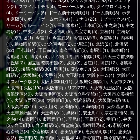
オホテル(1)
,
ガーナーホテル(2)
,
クリスタルホテル(7)
,
シェラト
ン(2)
,
スマイルホテル(4)
,
スーパーホテル(6)
,
ダイワロイネット
(4)
,
ドーミーイン(5)
,
ドーム前千代崎駅(1)
,
ドーム前駅(3)
,
ホテ
ル京阪(4)
,
ボードゲームホテル(1)
,
ミナミ(23)
,
リブマックス(4)
,
リーガ(1)
,
ルートイン(1)
,
三軒家東(1)
,
上本町(2)
,
中之島(1)
,
中之
島駅(1)
,
中央大通(3)
,
久太郎町(5)
,
久宝寺町(5)
,
京橋(1)
,
京橋駅
(1)
,
京町堀(1)
,
今宮(1)
,
今宮戎(8)
,
今宮戎駅(9)
,
今宮駅(1)
,
内本町
(1)
,
動物園前駅(6)
,
北久宝寺町(2)
,
北堀江(1)
,
北浜(21)
,
北浜駅
(22)
,
千代崎(1)
,
千日前(9)
,
南久宝寺町(2)
,
南堀江(1)
,
南本町(4)
,
南船場(15)
,
博労町(4)
,
四ツ橋(12)
,
四ツ橋駅(16)
,
四天王寺前夕陽
ヶ丘駅(2)
,
国立国際美術館(2)
,
城見(2)
,
堀江(1)
,
堺筋(12)
,
堺筋本
町(23)
,
堺筋本町駅(30)
,
境川(1)
,
変なホテル(2)
,
大国町(5)
,
大国
町駅(7)
,
大坂城(4)
,
大手前(4)
,
大正駅(3)
,
大阪ドーム(4)
,
大阪ビジ
ネスパーク駅(2)
,
大阪上本町駅(1)
,
大阪城公園駅(1)
,
大阪市(276)
,
大阪市中央区(192)
,
大阪市内エリア(276)
,
大阪市大正区(2)
,
大阪
市浪速区(49)
,
大阪市港区(8)
,
大阪市立科学館(1)
,
大阪市立美術館
(1)
,
大阪市西区(26)
,
大阪新町(6)
,
大阪港駅(3)
,
大阪難波駅(40)
,
大阪高島屋(10)
,
天保山(8)
,
天満橋(5)
,
天満橋駅(7)
,
天然温泉(9)
,
天王寺動物園(6)
,
天王寺駅(1)
,
媒体(1)
,
安土町(1)
,
宗右衛門(6)
,
島
之内(14)
,
市岡(1)
,
市岡元町(1)
,
平尾(1)
,
平野町(2)
,
幸町(1)
,
弁天
(2)
,
弁天町(8)
,
弁天町駅(5)
,
御堂筋(9)
,
御宿野乃(2)
,
心斎橋(49)
,
心斎橋筋(3)
,
心斎橋駅(45)
,
恵美須東(6)
,
恵美須町駅(11)
,
恵美須
西(3)
,
敷津東(5)
,
敷津西(1)
,
新世界(4)
,
新今宮(7)
,
新今宮駅(8)
,
新