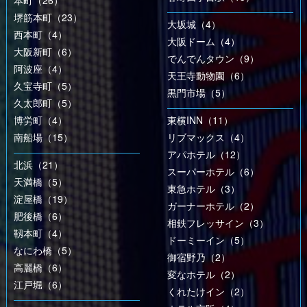
本町（26）
堺筋本町（23）
大坂城（4）
西本町（4）
大阪ドーム（4）
大阪新町（6）
でんでんタウン（9）
阿波座（4）
天王寺動物園（6）
久宝寺町（5）
黒門市場（5）
久太郎町（5）
博労町（4）
東横INN（11）
南船場（15）
リブマックス（4）
アパホテル（12）
北浜（21）
スーパーホテル（6）
天満橋（5）
東急ホテル（3）
淀屋橋（19）
ガーナーホテル（2）
肥後橋（6）
相鉄フレッサイン（3）
靱本町（4）
ドーミーイン（5）
なにわ橋（5）
御宿野乃（2）
高麗橋（6）
変なホテル（2）
江戸堀（6）
くれたけイン（2）