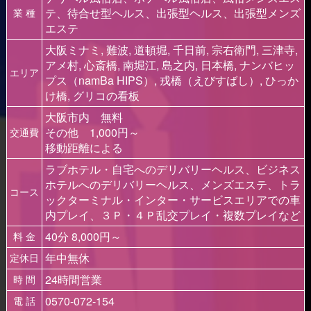
テ、待合せ型ヘルス、出張型ヘルス、出張型メンズ
業 種
エステ
大阪ミナミ, 難波, 道頓堀, 千日前, 宗右衛門, 三津寺,
アメ村, 心斎橋, 南堀江, 島之内, 日本橋, ナンバヒッ
エリア
プス（namBa HIPS）, 戎橋（えびすばし）, ひっか
け橋, グリコの看板
大阪市内 無料
その他 1,000円～
交通費
移動距離による
ラブホテル・自宅へのデリバリーヘルス、ビジネス
ホテルへのデリバリーヘルス、メンズエステ、トラ
コース
ックターミナル・インター・サービスエリアでの車
内プレイ、３Ｐ・４Ｐ乱交プレイ・複数プレイなど
40分 8,000円～
料 金
年中無休
定休日
24時間営業
時 間
0570-072-154
電 話