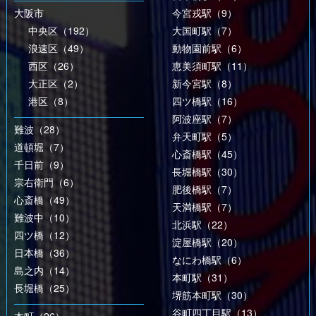
大阪市
今宮戎駅（9）
中央区（192）
大国町駅（7）
浪速区（49）
動物園前駅（6）
西区（26）
恵美須町駅（11）
大正区（2）
新今宮駅（8）
港区（8）
四ツ橋駅（16）
阿波座駅（7）
難波（28）
弁天町駅（5）
道頓堀（7）
心斎橋駅（45）
千日前（9）
長堀橋駅（30）
宗右衛門（6）
肥後橋駅（7）
心斎橋（49）
天満橋駅（7）
難波中（10）
北浜駅（22）
四ツ橋（12）
淀屋橋駅（20）
日本橋（36）
なにわ橋駅（6）
島之内（14）
本町駅（31）
長堀橋（25）
堺筋本町駅（30）
谷町四丁目駅（13）