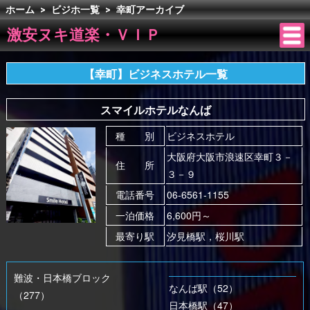
ホーム
>
ビジホ一覧
>
幸町アーカイブ
激安ヌキ道楽・ＶＩＰ
【幸町】ビジネスホテル一覧
スマイルホテルなんば
種 別
ビジネスホテル
大阪府大阪市浪速区幸町３－
住 所
３－９
電話番号
06-6561-1155
一泊価格
6,600円～
最寄り駅
汐見橋駅，桜川駅
難波・日本橋ブロック
なんば駅（52）
（277）
日本橋駅（47）