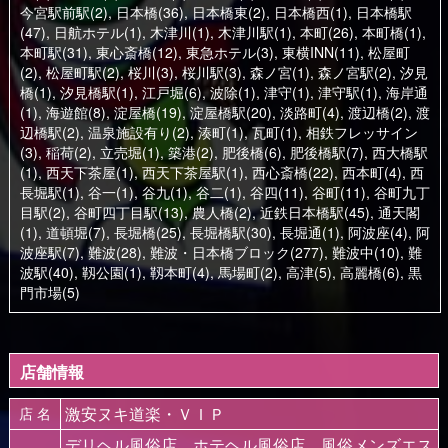
今宮駅前駅(2)
,
日本橋(36)
,
日本橋東(2)
,
日本橋西(1)
,
日本橋駅
(47)
,
日航ホテル(1)
,
木津川(1)
,
木津川駅(1)
,
本町(26)
,
本町橋(1)
,
本町駅(31)
,
東心斎橋(12)
,
東急ホテル(3)
,
東横INN(11)
,
松屋町
(2)
,
松屋町駅(2)
,
桜川(3)
,
桜川駅(3)
,
森ノ宮(1)
,
森ノ宮駅(2)
,
汐見
橋(1)
,
汐見橋駅(1)
,
江戸堀(6)
,
波除(1)
,
津守(1)
,
津守駅(1)
,
海岸通
(1)
,
海遊館(8)
,
淀屋橋(19)
,
淀屋橋駅(20)
,
淡路町(4)
,
渡辺橋(2)
,
渡
辺橋駅(2)
,
温泉施設有り(2)
,
湊町(1)
,
瓦町(1)
,
相鉄フレッサイン
(3)
,
稲荷(2)
,
立売堀(1)
,
築港(2)
,
肥後橋(6)
,
肥後橋駅(7)
,
西大橋駅
(1)
,
西天下茶屋(1)
,
西天下茶屋駅(1)
,
西心斎橋(22)
,
西本町(4)
,
西
長堀駅(1)
,
谷一(1)
,
谷九(1)
,
谷二(1)
,
谷四(11)
,
谷町(11)
,
谷町九丁
目駅(2)
,
谷町四丁目駅(13)
,
農人橋(2)
,
近鉄日本橋駅(45)
,
通天閣
(1)
,
道頓堀(7)
,
長堀橋(25)
,
長堀橋駅(30)
,
長堀通(1)
,
阿波座(4)
,
阿
波座駅(7)
,
難波(28)
,
難波・日本橋ブロック(277)
,
難波中(10)
,
難
波駅(40)
,
靱公園(1)
,
靱本町(4)
,
馬場町(2)
,
高津(5)
,
高麗橋(6)
,
黒
門市場(5)
店舗情報
激安ヌキ道楽・ＶＩＰ
店 名
デリヘル風俗店、ホテヘル風俗店、風俗メンズエス