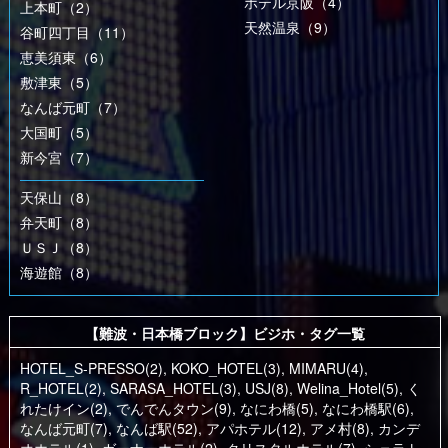
ホテル京阪（4）
上本町（2）
天然温泉（9）
谷町四丁目（11）
恵美須東（6）
敷津東（5）
なんば元町（7）
大国町（5）
新今宮（7）
天保山（8）
弁天町（8）
ＵＳＪ（8）
海遊館（8）
【難波・日本橋ブロック】ビジホ・タグ一覧
HOTEL_S-PRESSO(2)
,
KOKO_HOTEL(3)
,
MIMARU(4)
,
R_HOTEL(2)
,
SARASA_HOTEL(3)
,
USJ(8)
,
Welina_Hotel(5)
,
く
れたけイン(2)
,
でんでんタウン(9)
,
なにわ橋(5)
,
なにわ橋駅(6)
,
なんば元町(7)
,
なんば駅(52)
,
アパホテル(12)
,
アメ村(8)
,
カンデ