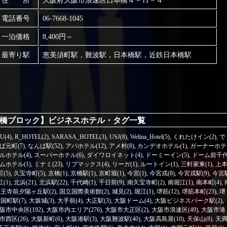
住 所
大阪府大阪市浪速区日本橋４－11－４
電話番号
06-7668-1045
一泊価格
8,400円～
最寄り駅
恵美須町駅，難波駅，日本橋駅，近鉄日本橋駅
橋ブロック】ビジネスホテル・タグ一覧
U(4)
,
R_HOTEL(2)
,
SARASA_HOTEL(3)
,
USJ(8)
,
Welina_Hotel(5)
,
くれたけイン(2)
,
で
ば元町(7)
,
なんば駅(52)
,
アパホテル(12)
,
アメ村(8)
,
カンデオホテル(1)
,
ガーナーホテ
ルホテル(4)
,
スーパーホテル(6)
,
ダイワロイネット(4)
,
ドーミーイン(5)
,
ドーム前千
ホテル(1)
,
ミナミ(23)
,
リブマックス(4)
,
リーガ(1)
,
ルートイン(1)
,
三軒家東(1)
,
上
(5)
,
久宝寺町(5)
,
京橋(1)
,
京橋駅(1)
,
京町堀(1)
,
今宮(1)
,
今宮戎(8)
,
今宮戎駅(9)
,
今宮
(1)
,
北浜(21)
,
北浜駅(22)
,
千代崎(1)
,
千日前(9)
,
南久宝寺町(2)
,
南堀江(1)
,
南本町(4)
,
王寺前夕陽ヶ丘駅(2)
,
国立国際美術館(2)
,
城見(2)
,
堀江(1)
,
堺筋(12)
,
堺筋本町(23)
,
堺
国町駅(7)
,
大坂城(3)
,
大手前(4)
,
大正駅(3)
,
大阪ドーム(4)
,
大阪ビジネスパーク駅(2)
,
阪市中央区(192)
,
大阪市内エリア(276)
,
大阪市大正区(2)
,
大阪市浪速区(49)
,
大阪市港
市西区(26)
,
大阪新町(6)
,
大阪港駅(3)
,
大阪難波駅(40)
,
大阪高島屋(10)
,
天保山(8)
,
天