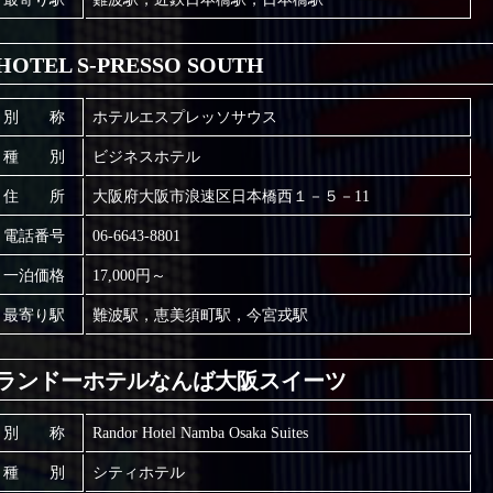
HOTEL S-PRESSO SOUTH
別 称
ホテルエスプレッソサウス
種 別
ビジネスホテル
住 所
大阪府大阪市浪速区日本橋西１－５－11
電話番号
06-6643-8801
一泊価格
17,000円～
最寄り駅
難波駅，恵美須町駅，今宮戎駅
ランドーホテルなんば大阪スイーツ
別 称
Randor Hotel Namba Osaka Suites
種 別
シティホテル