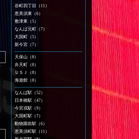
谷町四丁目（11）
恵美須東（6）
敷津東（5）
なんば元町（7）
大国町（5）
新今宮（7）
天保山（8）
弁天町（8）
ＵＳＪ（8）
海遊館（8）
なんば駅（52）
日本橋駅（47）
今宮戎駅（9）
大国町駅（7）
動物園前駅（6）
恵美須町駅（11）