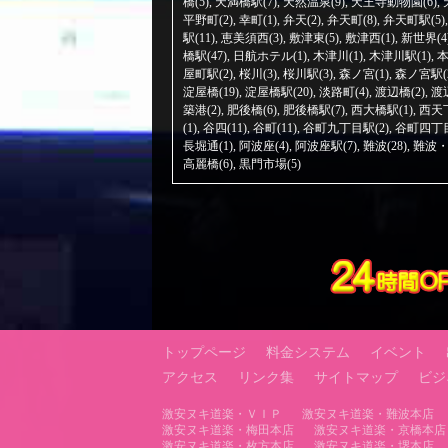
橋(5)
,
天満橋駅(7)
,
天然温泉(9)
,
天王寺動物園(6)
,
平野町(2)
,
幸町(1)
,
弁天(2)
,
弁天町(8)
,
弁天町駅(5)
駅(11)
,
恵美須西(3)
,
敷津東(5)
,
敷津西(1)
,
新世界(4
橋駅(47)
,
日航ホテル(1)
,
木津川(1)
,
木津川駅(1)
,
本
屋町駅(2)
,
桜川(3)
,
桜川駅(3)
,
森ノ宮(1)
,
森ノ宮駅(
淀屋橋(19)
,
淀屋橋駅(20)
,
淡路町(4)
,
渡辺橋(2)
,
渡
築港(2)
,
肥後橋(6)
,
肥後橋駅(7)
,
西大橋駅(1)
,
西天下
(1)
,
谷四(11)
,
谷町(11)
,
谷町九丁目駅(2)
,
谷町四丁目
長堀通(1)
,
阿波座(4)
,
阿波座駅(7)
,
難波(28)
,
難波・
高麗橋(6)
,
黒門市場(5)
トップページ
料金システム
イベント
アクセス
リンク集
サイトマップ
ビジ
激安ヌキ道楽・ＶＩＰ
激安ヌキ道楽・難波本店
激安ヌキ道楽・梅田本店
激安ヌキ道楽・京橋本店
激安ヌキ道楽・枚方本店
激安ヌキ道楽・堺本店