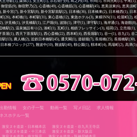
天王寺駅(1)
,
媒体(1)
,
安土町(1)
,
宗右衛門(6)
,
島之内(14)
,
市岡(1)
,
市岡元町(1)
,
平尾(1)
,
,
御堂筋(9)
,
御宿野乃(2)
,
心斎橋(49)
,
心斎橋筋(3)
,
心斎橋駅(45)
,
恵美須東(6)
,
恵美須町
)
,
新今宮(7)
,
新今宮駅(8)
,
新今宮駅前駅(2)
,
日本橋(36)
,
日本橋東(2)
,
日本橋西(1)
,
日本
町(26)
,
本町橋(1)
,
本町駅(31)
,
東心斎橋(12)
,
東急ホテル(3)
,
東横INN(11)
,
松屋町(2)
,
2)
,
汐見橋(1)
,
汐見橋駅(1)
,
江戸堀(6)
,
波除(1)
,
津守(1)
,
津守駅(1)
,
海岸通(1)
,
海遊館(8)
,
辺橋駅(2)
,
温泉施設有り(2)
,
湊町(1)
,
瓦町(1)
,
相鉄フレッサイン(3)
,
稲荷(2)
,
立売堀(1)
,
茶屋(1)
,
西天下茶屋駅(1)
,
西心斎橋(22)
,
西本町(4)
,
西長堀駅(1)
,
谷一(1)
,
谷九(1)
,
谷
駅(13)
,
農人橋(2)
,
近鉄日本橋駅(45)
,
通天閣(1)
,
道頓堀(7)
,
長堀橋(25)
,
長堀橋駅(30)
,
日本橋ブロック(277)
,
難波中(10)
,
難波駅(40)
,
靱公園(1)
,
靱本町(4)
,
馬場町(2)
,
高津(5)
出勤情報
女の子一覧
動画一覧
写メ日記
求人情報
ネスホテル一覧
激安ヌキ道楽・日本橋本店
激安ヌキ道楽・谷九天王寺店
激安ヌキ道楽・十三本店
激安ヌキ道楽・新大阪店
激安ヌキ道楽・南大阪店
激安ヌキ道楽・阪神尼崎本店