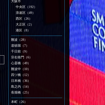
大阪市
中央区（192）
浪速区（49）
西区（26）
大正区（2）
港区（8）
難波（28）
道頓堀（7）
千日前（9）
宗右衛門（6）
心斎橋（49）
難波中（10）
四ツ橋（12）
日本橋（36）
島之内（14）
長堀橋（25）
本町（26）