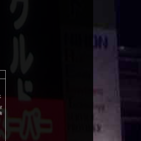
代
本
駅
南
満