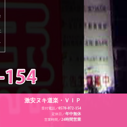
松
二
,
激安ヌキ道楽・ＶＩＰ
0570-072-154
受付電話／
年中無休
定休日／
24時間営業
営業時間／