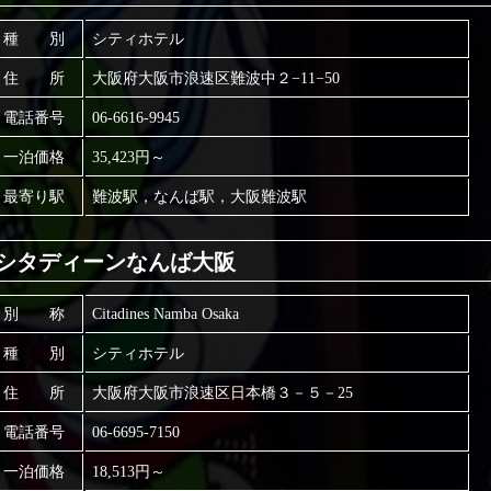
種 別
シティホテル
住 所
大阪府大阪市浪速区難波中２−11−50
電話番号
06-6616-9945
一泊価格
35,423円～
最寄り駅
難波駅，なんば駅，大阪難波駅
シタディーンなんば大阪
別 称
Citadines Namba Osaka
種 別
シティホテル
住 所
大阪府大阪市浪速区日本橋３－５－25
電話番号
06-6695-7150
一泊価格
18,513円～