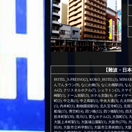
【難波・日本
HOTEL_S-PRESSO(2)
,
KOKO_HOTEL(3)
,
MIMAR
んでんタウン(9)
,
なにわ橋(5)
,
なにわ橋駅(6)
,
なん
ル(2)
,
クリスタルホテル(7)
,
シェラトン(2)
,
スマイ
崎駅(1)
,
ドーム前駅(3)
,
ホテル京阪(4)
,
ボードゲーム
町(2)
,
中之島(1)
,
中之島駅(1)
,
中央大通(3)
,
久太郎町
(1)
,
内本町(1)
,
動物園前駅(6)
,
北久宝寺町(2)
,
北堀江
船場(15)
,
博労町(4)
,
四ツ橋(12)
,
四ツ橋駅(16)
,
四天
筋本町駅(30)
,
境川(1)
,
変なホテル(2)
,
大国町(5)
,
大
大阪上本町駅(1)
,
大阪城公園駅(1)
,
大阪市(276)
,
大
区(8)
,
大阪市立科学館(1)
,
大阪市立美術館(1)
,
大阪