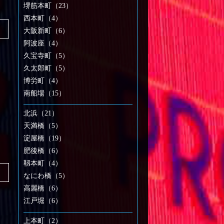
堺筋本町（23）
西本町（4）
大阪新町（6）
阿波座（4）
久宝寺町（5）
久太郎町（5）
博労町（4）
南船場（15）
北浜（21）
天満橋（5）
淀屋橋（19）
肥後橋（6）
靱本町（4）
なにわ橋（5）
高麗橋（6）
江戸堀（6）
上本町（2）