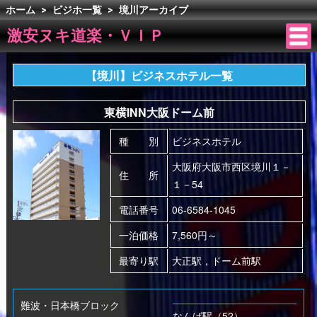
ホーム
>
ビジホ一覧
>
境川アーカイブ
激安ヌキ道楽・ＶＩＰ
【境川】ビジネスホテル一覧
東横INN大阪ドーム前
種 別
ビジネスホテル
大阪府大阪市西区境川１－
住 所
１－54
電話番号
06-6584-1045
一泊価格
7,560円～
最寄り駅
大正駅，ドーム前駅
難波・日本橋ブロック
なんば駅（52）