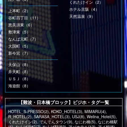
くれたけイン（2）
ホテル京阪（4）
上本町（2）
天然温泉（9）
谷町四丁目（11）
恵美須東（6）
敷津東（5）
なんば元町（7）
大国町（5）
新今宮（7）
天保山（8）
弁天町（8）
ＵＳＪ（8）
海遊館（8）
【難波・日本橋ブロック】ビジホ・タグ一覧
HOTEL_S-PRESSO(2)
,
KOKO_HOTEL(3)
,
MIMARU(4)
,
R_HOTEL(2)
,
SARASA_HOTEL(3)
,
USJ(8)
,
Welina_Hotel(5)
,
くれたけイン(2)
,
でんでんタウン(9)
,
なにわ橋(5)
,
なにわ橋駅
(6)
,
なんば元町(7)
,
なんば駅(52)
,
アパホテル(12)
,
アメ村(8)
,