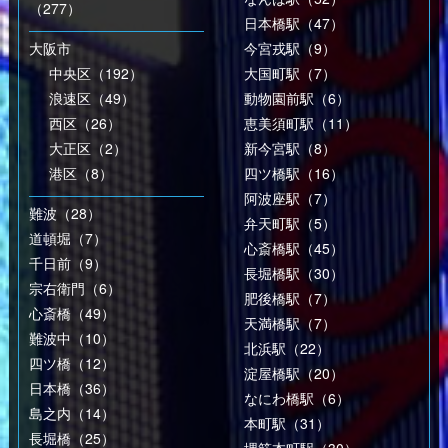
（277）
日本橋駅（47）
大阪市
今宮戎駅（9）
中央区（192）
大国町駅（7）
浪速区（49）
動物園前駅（6）
西区（26）
恵美須町駅（11）
大正区（2）
新今宮駅（8）
港区（8）
四ツ橋駅（16）
阿波座駅（7）
難波（28）
弁天町駅（5）
道頓堀（7）
心斎橋駅（45）
千日前（9）
長堀橋駅（30）
宗右衛門（6）
肥後橋駅（7）
心斎橋（49）
天満橋駅（7）
難波中（10）
北浜駅（22）
四ツ橋（12）
淀屋橋駅（20）
日本橋（36）
なにわ橋駅（6）
島之内（14）
本町駅（31）
長堀橋（25）