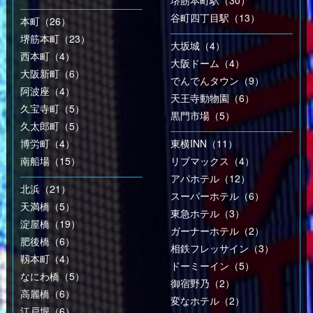
堺筋本町駅（30）
谷町四丁目駅（13）
本町（26）
堺筋本町（23）
大坂城（4）
西本町（4）
大阪ドーム（4）
大阪新町（6）
でんでんタウン（9）
阿波座（4）
天王寺動物園（6）
久宝寺町（5）
黒門市場（5）
久太郎町（5）
博労町（4）
東横INN（11）
南船場（15）
リブマックス（4）
アパホテル（12）
北浜（21）
スーパーホテル（6）
天満橋（5）
東急ホテル（3）
淀屋橋（19）
ガーナーホテル（2）
肥後橋（6）
相鉄フレッサイン（3）
靱本町（4）
ドーミーイン（5）
なにわ橋（5）
御宿野乃（2）
高麗橋（6）
変なホテル（2）
江戸堀（6）