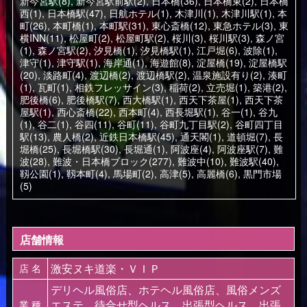
新今宮駅(8)
,
新今宮駅前駅(2)
,
日本橋(36)
,
日本橋東(2)
,
日本橋
西(1)
,
日本橋駅(47)
,
日航ホテル(1)
,
木津川(1)
,
木津川駅(1)
,
本
町(26)
,
本町橋(1)
,
本町駅(31)
,
東心斎橋(12)
,
東急ホテル(3)
,
東
横INN(11)
,
松屋町(2)
,
松屋町駅(2)
,
桜川(3)
,
桜川駅(3)
,
森ノ宮
(1)
,
森ノ宮駅(2)
,
汐見橋(1)
,
汐見橋駅(1)
,
江戸堀(6)
,
波除(1)
,
津守(1)
,
津守駅(1)
,
海岸通(1)
,
海遊館(8)
,
淀屋橋(19)
,
淀屋橋駅
(20)
,
淡路町(4)
,
渡辺橋(2)
,
渡辺橋駅(2)
,
温泉施設有り(2)
,
湊町
(1)
,
瓦町(1)
,
相鉄フレッサイン(3)
,
稲荷(2)
,
立売堀(1)
,
築港(2)
,
肥後橋(6)
,
肥後橋駅(7)
,
西大橋駅(1)
,
西天下茶屋(1)
,
西天下茶
屋駅(1)
,
西心斎橋(22)
,
西本町(4)
,
西長堀駅(1)
,
谷一(1)
,
谷九
(1)
,
谷二(1)
,
谷四(11)
,
谷町(11)
,
谷町九丁目駅(2)
,
谷町四丁目
駅(13)
,
農人橋(2)
,
近鉄日本橋駅(45)
,
通天閣(1)
,
道頓堀(7)
,
長
堀橋(25)
,
長堀橋駅(30)
,
長堀通(1)
,
阿波座(4)
,
阿波座駅(7)
,
難
波(28)
,
難波・日本橋ブロック(277)
,
難波中(10)
,
難波駅(40)
,
靱公園(1)
,
靱本町(4)
,
馬場町(2)
,
高津(5)
,
高麗橋(6)
,
黒門市場
(5)
店舗情報
激安ヌキ道楽・ＶＩＰ
店 名
デリヘル風俗店、ホテヘル風俗店、風俗メンズ
エステ、待合せ型ヘルス、出張型ヘルス、出張
業 種