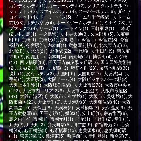
カンデオホテル(1)
,
ガーナーホテル(2)
,
クリスタルホテル(7)
,
シェラトン(2)
,
スマイルホテル(4)
,
スーパーホテル(6)
,
ダイワ
ロイネット(4)
,
ドーミーイン(5)
,
ドーム前千代崎駅(1)
,
ドーム
前駅(3)
,
ホテル京阪(4)
,
ボードゲームホテル(1)
,
ミナミ(23)
,
リ
ブマックス(4)
,
リーガ(1)
,
ルートイン(1)
,
三軒家東(1)
,
上本町
(2)
,
中之島(1)
,
中之島駅(1)
,
中央大通(3)
,
久太郎町(5)
,
久宝寺
町(5)
,
京橋(1)
,
京橋駅(1)
,
京町堀(1)
,
今宮(1)
,
今宮戎(8)
,
今宮
戎駅(9)
,
今宮駅(1)
,
内本町(1)
,
動物園前駅(6)
,
北久宝寺町(2)
,
北堀江(1)
,
北浜(21)
,
北浜駅(22)
,
千代崎(1)
,
千日前(9)
,
南久宝
寺町(2)
,
南堀江(1)
,
南本町(4)
,
南船場(15)
,
博労町(4)
,
四ツ橋
(12)
,
四ツ橋駅(16)
,
四天王寺前夕陽ヶ丘駅(2)
,
国立国際美術館
(2)
,
城見(2)
,
堀江(1)
,
堺筋(12)
,
堺筋本町(23)
,
堺筋本町駅(30)
,
境川(1)
,
変なホテル(2)
,
大国町(5)
,
大国町駅(7)
,
大坂城(4)
,
大
手前(4)
,
大正駅(3)
,
大阪ドーム(4)
,
大阪ビジネスパーク駅(2)
,
大阪上本町駅(1)
,
大阪城公園駅(1)
,
大阪市(276)
,
大阪市中央区
(192)
,
大阪市内エリア(276)
,
大阪市大正区(2)
,
大阪市浪速区
(49)
,
大阪市港区(8)
,
大阪市立科学館(1)
,
大阪市立美術館(1)
,
大
阪市西区(26)
,
大阪新町(6)
,
大阪港駅(3)
,
大阪難波駅(40)
,
大阪
高島屋(10)
,
天保山(8)
,
天満橋(5)
,
天満橋駅(7)
,
天然温泉(9)
,
天
王寺動物園(6)
,
天王寺駅(1)
,
媒体(1)
,
安土町(1)
,
宗右衛門(6)
,
島之内(14)
,
市岡(1)
,
市岡元町(1)
,
平尾(1)
,
平野町(2)
,
幸町(1)
,
弁天(2)
,
弁天町(8)
,
弁天町駅(5)
,
御堂筋(9)
,
御宿野乃(2)
,
心斎
橋(49)
,
心斎橋筋(3)
,
心斎橋駅(45)
,
恵美須東(6)
,
恵美須町駅
(11)
,
恵美須西(3)
,
敷津東(5)
,
敷津西(1)
,
新世界(4)
,
新今宮(7)
,