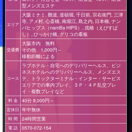
型メンズエステ
大阪ミナミ, 難波, 道頓堀, 千日前, 宗右衛門, 三津
寺, アメ村, 心斎橋, 南堀江, 島之内, 日本橋, ナン
エリア
バヒップス（namBa HIPS）, 戎橋（えびすば
し）, ひっかけ橋, グリコの看板
大阪市内 無料
その他 1,000円～
交通費
移動距離による
ラブホテル・自宅へのデリバリーヘルス、ビジ
ネスホテルへのデリバリーヘルス、メンズエス
テ、トラックターミナル・インター・サービス
コース
エリアでの車内プレイ、３Ｐ・４Ｐ乱交プレ
イ・複数プレイなど
40分 8,000円～
料 金
年中無休
定休日
24時間営業
時 間
0570-072-154
電 話