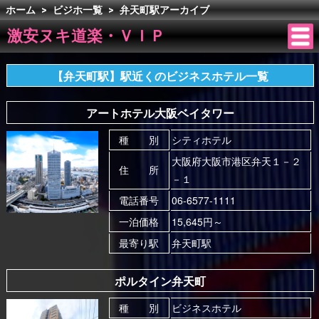
ホーム
>
ビジホ一覧
>
弁天町駅アーカイブ
激安ヌキ道楽・ＶＩＰ
【弁天町駅】駅近くのビジネスホテル一覧
アートホテル大阪ベイタワー
種 別
シティホテル
大阪府大阪市港区弁天１－２
住 所
－１
電話番号
06-6577-1111
一泊価格
15,645円～
最寄り駅
弁天町駅
ポルタイン弁天町
種 別
ビジネスホテル