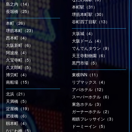
島之内（14）
本町駅（31）
長堀橋（25）
堺筋本町駅（30）
谷町四丁目駅（13）
本町（26）
堺筋本町（23）
大坂城（4）
西本町（4）
大阪ドーム（4）
大阪新町（6）
でんでんタウン（9）
阿波座（4）
天王寺動物園（6）
久宝寺町（5）
黒門市場（5）
久太郎町（5）
博労町（4）
東横INN（11）
南船場（15）
リブマックス（4）
アパホテル（12）
北浜（21）
スーパーホテル（6）
天満橋（5）
東急ホテル（3）
淀屋橋（19）
ガーナーホテル（2）
肥後橋（6）
相鉄フレッサイン（3）
靱本町（4）
ドーミーイン（5）
なにわ橋（5）