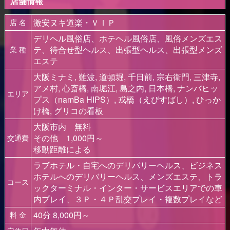
店舗情報
激安ヌキ道楽・ＶＩＰ
店 名
デリヘル風俗店、ホテヘル風俗店、風俗メンズエス
テ、待合せ型ヘルス、出張型ヘルス、出張型メンズ
業 種
エステ
大阪ミナミ, 難波, 道頓堀, 千日前, 宗右衛門, 三津寺,
アメ村, 心斎橋, 南堀江, 島之内, 日本橋, ナンバヒッ
エリア
プス（namBa HIPS）, 戎橋（えびすばし）, ひっか
け橋, グリコの看板
大阪市内 無料
その他 1,000円～
交通費
移動距離による
ラブホテル・自宅へのデリバリーヘルス、ビジネス
ホテルへのデリバリーヘルス、メンズエステ、トラ
コース
ックターミナル・インター・サービスエリアでの車
内プレイ、３Ｐ・４Ｐ乱交プレイ・複数プレイなど
40分 8,000円～
料 金