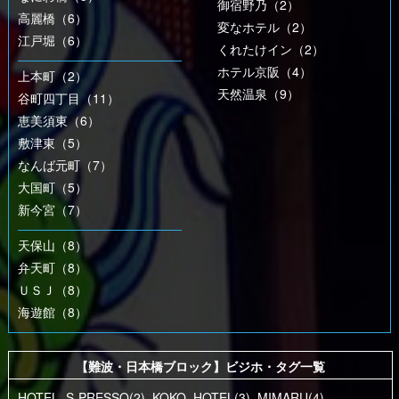
御宿野乃（2）
高麗橋（6）
変なホテル（2）
江戸堀（6）
くれたけイン（2）
ホテル京阪（4）
上本町（2）
天然温泉（9）
谷町四丁目（11）
恵美須東（6）
敷津東（5）
なんば元町（7）
大国町（5）
新今宮（7）
天保山（8）
弁天町（8）
ＵＳＪ（8）
海遊館（8）
【難波・日本橋ブロック】ビジホ・タグ一覧
HOTEL_S-PRESSO(2)
,
KOKO_HOTEL(3)
,
MIMARU(4)
,