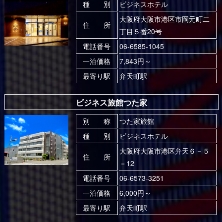
種 別
ビジネスホテル
大阪府大阪市港区市岡元町二
住 所
丁目５番20号
電話番号
06-6585-1045
一泊価格
7,843円～
最寄り駅
弁天町駅
ビジネス旅館つた家
別 称
つた家旅館
種 別
ビジネスホテル
大阪府大阪市港区弁天６－５
住 所
－12
電話番号
06-6573-3251
一泊価格
6,000円～
最寄り駅
弁天町駅