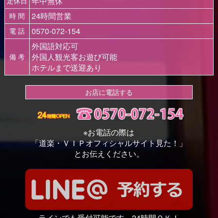
年中無休
定休日
24時間営業
時 間
0570-072-154
電 話
外国語対応可
外国人観光客お遊び可能
備 考
ホテルまで送迎あり
お店に電話する
※お電話の際は
「道楽・ＶＩＰオフィシャルサイト見た！」
とお伝えください。
ラインでも受付可能です。24時間ＯＫ！