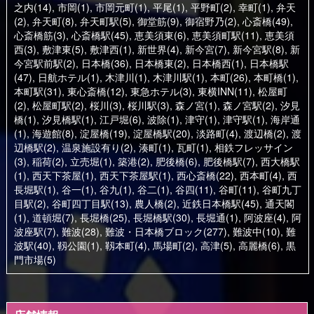
之内(14)
,
市岡(1)
,
市岡元町(1)
,
平尾(1)
,
平野町(2)
,
幸町(1)
,
弁天
(2)
,
弁天町(8)
,
弁天町駅(5)
,
御堂筋(9)
,
御宿野乃(2)
,
心斎橋(49)
,
心斎橋筋(3)
,
心斎橋駅(45)
,
恵美須東(6)
,
恵美須町駅(11)
,
恵美須
西(3)
,
敷津東(5)
,
敷津西(1)
,
新世界(4)
,
新今宮(7)
,
新今宮駅(8)
,
新
今宮駅前駅(2)
,
日本橋(36)
,
日本橋東(2)
,
日本橋西(1)
,
日本橋駅
(47)
,
日航ホテル(1)
,
木津川(1)
,
木津川駅(1)
,
本町(26)
,
本町橋(1)
,
本町駅(31)
,
東心斎橋(12)
,
東急ホテル(3)
,
東横INN(11)
,
松屋町
(2)
,
松屋町駅(2)
,
桜川(3)
,
桜川駅(3)
,
森ノ宮(1)
,
森ノ宮駅(2)
,
汐見
橋(1)
,
汐見橋駅(1)
,
江戸堀(6)
,
波除(1)
,
津守(1)
,
津守駅(1)
,
海岸通
(1)
,
海遊館(8)
,
淀屋橋(19)
,
淀屋橋駅(20)
,
淡路町(4)
,
渡辺橋(2)
,
渡
辺橋駅(2)
,
温泉施設有り(2)
,
湊町(1)
,
瓦町(1)
,
相鉄フレッサイン
(3)
,
稲荷(2)
,
立売堀(1)
,
築港(2)
,
肥後橋(6)
,
肥後橋駅(7)
,
西大橋駅
(1)
,
西天下茶屋(1)
,
西天下茶屋駅(1)
,
西心斎橋(22)
,
西本町(4)
,
西
長堀駅(1)
,
谷一(1)
,
谷九(1)
,
谷二(1)
,
谷四(11)
,
谷町(11)
,
谷町九丁
目駅(2)
,
谷町四丁目駅(13)
,
農人橋(2)
,
近鉄日本橋駅(45)
,
通天閣
(1)
,
道頓堀(7)
,
長堀橋(25)
,
長堀橋駅(30)
,
長堀通(1)
,
阿波座(4)
,
阿
波座駅(7)
,
難波(28)
,
難波・日本橋ブロック(277)
,
難波中(10)
,
難
波駅(40)
,
靱公園(1)
,
靱本町(4)
,
馬場町(2)
,
高津(5)
,
高麗橋(6)
,
黒
門市場(5)