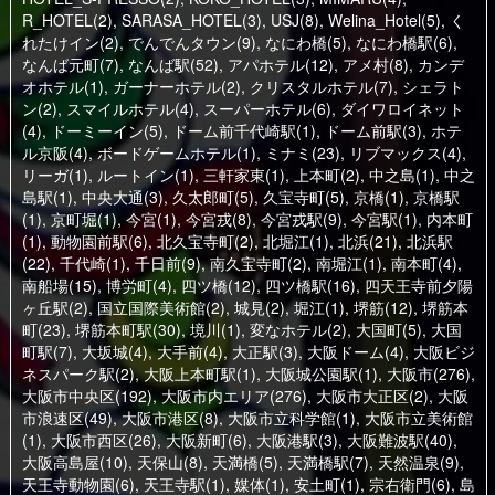
R_HOTEL(2)
,
SARASA_HOTEL(3)
,
USJ(8)
,
Welina_Hotel(5)
,
く
れたけイン(2)
,
でんでんタウン(9)
,
なにわ橋(5)
,
なにわ橋駅(6)
,
なんば元町(7)
,
なんば駅(52)
,
アパホテル(12)
,
アメ村(8)
,
カンデ
オホテル(1)
,
ガーナーホテル(2)
,
クリスタルホテル(7)
,
シェラト
ン(2)
,
スマイルホテル(4)
,
スーパーホテル(6)
,
ダイワロイネット
(4)
,
ドーミーイン(5)
,
ドーム前千代崎駅(1)
,
ドーム前駅(3)
,
ホテ
ル京阪(4)
,
ボードゲームホテル(1)
,
ミナミ(23)
,
リブマックス(4)
,
リーガ(1)
,
ルートイン(1)
,
三軒家東(1)
,
上本町(2)
,
中之島(1)
,
中之
島駅(1)
,
中央大通(3)
,
久太郎町(5)
,
久宝寺町(5)
,
京橋(1)
,
京橋駅
(1)
,
京町堀(1)
,
今宮(1)
,
今宮戎(8)
,
今宮戎駅(9)
,
今宮駅(1)
,
内本町
(1)
,
動物園前駅(6)
,
北久宝寺町(2)
,
北堀江(1)
,
北浜(21)
,
北浜駅
(22)
,
千代崎(1)
,
千日前(9)
,
南久宝寺町(2)
,
南堀江(1)
,
南本町(4)
,
南船場(15)
,
博労町(4)
,
四ツ橋(12)
,
四ツ橋駅(16)
,
四天王寺前夕陽
ヶ丘駅(2)
,
国立国際美術館(2)
,
城見(2)
,
堀江(1)
,
堺筋(12)
,
堺筋本
町(23)
,
堺筋本町駅(30)
,
境川(1)
,
変なホテル(2)
,
大国町(5)
,
大国
町駅(7)
,
大坂城(4)
,
大手前(4)
,
大正駅(3)
,
大阪ドーム(4)
,
大阪ビジ
ネスパーク駅(2)
,
大阪上本町駅(1)
,
大阪城公園駅(1)
,
大阪市(276)
,
大阪市中央区(192)
,
大阪市内エリア(276)
,
大阪市大正区(2)
,
大阪
市浪速区(49)
,
大阪市港区(8)
,
大阪市立科学館(1)
,
大阪市立美術館
(1)
,
大阪市西区(26)
,
大阪新町(6)
,
大阪港駅(3)
,
大阪難波駅(40)
,
大阪高島屋(10)
,
天保山(8)
,
天満橋(5)
,
天満橋駅(7)
,
天然温泉(9)
,
天王寺動物園(6)
,
天王寺駅(1)
,
媒体(1)
,
安土町(1)
,
宗右衛門(6)
,
島