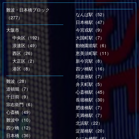
難波・日本橋ブロック
なんば駅（52）
（277）
日本橋駅（47）
大阪市
今宮戎駅（9）
中央区（192）
大国町駅（7）
浪速区（49）
動物園前駅（6）
西区（26）
恵美須町駅（11）
大正区（2）
新今宮駅（8）
港区（8）
四ツ橋駅（16）
阿波座駅（7）
難波（28）
弁天町駅（5）
道頓堀（7）
心斎橋駅（45）
千日前（9）
長堀橋駅（30）
宗右衛門（6）
肥後橋駅（7）
心斎橋（49）
天満橋駅（7）
難波中（10）
北浜駅（22）
四ツ橋（12）
淀屋橋駅（20）
日本橋（36）
なにわ橋駅（6）